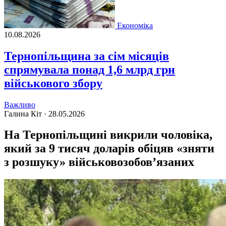
Економіка
10.08.2026
Тернопільщина за сім місяців
спрямувала понад 1,6 млрд грн
військового збору
Важливо
Галина Кіт ·
28.05.2026
На Тернопільщині викрили чоловіка,
який за 9 тисяч доларів обіцяв «зняти
з розшуку» військовозобов’язаних