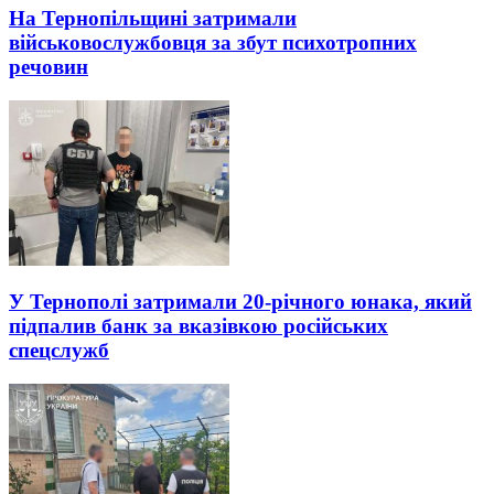
На Тернопільщині затримали
військовослужбовця за збут психотропних
речовин
У Тернополі затримали 20-річного юнака, який
підпалив банк за вказівкою російських
спецслужб