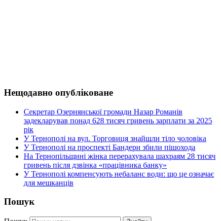
Нещодавно опубліковане
Секретар Озернянської громади Назар Романів
задекларував понад 628 тисяч гривень зарплати за 2025
рік
У Тернополі на вул. Торговиця знайшли тіло чоловіка
У Тернополі на проспекті Бандери збили пішохода
На Тернопільщині жінка перерахувала шахраям 28 тисяч
гривень після дзвінка «працівника банку»
У Тернополі компенсують небаланс води: що це означає
для мешканців
Пошук