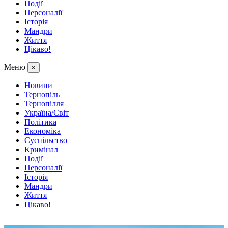
Події
Персоналії
Історія
Мандри
Життя
Цікаво!
Меню
×
Новини
Тернопіль
Тернопілля
Україна/Світ
Політика
Економіка
Суспільство
Кримінал
Події
Персоналії
Історія
Мандри
Життя
Цікаво!