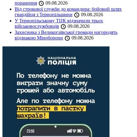
поранення
09.08.2026
Від строкової служби до командира: бойовий шлях
гвардійця з Тернопільщини
09.08.2026
У Тернопільському ТЦК відзначили трьох
військовослужбовців
09.08.2026
Захисника з Великогаївської громади нагородять
відзнакою Міноборони
09.08.2026