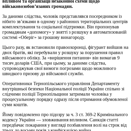
впливом та організації незаконної схеми щодо
військовозобов’язаних громадян.
За даними слідства, чоловік представлявся посередником із
нібито зв’язками в одному з районних територіальних центрів
комплектування та соціальної підтримки. Він пропонував
громадянам «допомогу» у знятті з розшуку в автоматизованій
системі «Оберіг» за грошову винагороду.
Цього разу, як встановили правоохоронці, фігурант вийшов на
двох братів, які перебували у розшуку за порушення правил
військового обліку. За «вирішення питання» він вимагав 9
тисяч доларів США, при цьому, за даними слідства,
супроводжував свої вимоги погрозами щодо можливого
швидкого призову до військової служби.
Оперативники Тернопільського управління Департаменту
внутрішньої безпеки Національної поліції України спільно зі
слідчими поліції Тернопільщини затримали чоловіка у
процесуальному порядку одразу після отримання обумовленої
суми коштів.
Йому повідомлено про підозру за ч. 3 ст. 369-2 Кримінального
кодексу України — зловживання впливом. Санкція статті
передбачає покарання у вигляді позбавлення волі на строк від
трьох до восьми років з конфіскацією майна.