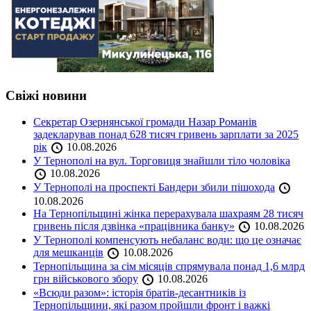
Свіжі новини
Секретар Озернянської громади Назар Романів
задекларував понад 628 тисяч гривень зарплати за 2025
рік
10.08.2026
У Тернополі на вул. Торговиця знайшли тіло чоловіка
10.08.2026
У Тернополі на проспекті Бандери збили пішохода
10.08.2026
На Тернопільщині жінка перерахувала шахраям 28 тисяч
гривень після дзвінка «працівника банку»
10.08.2026
У Тернополі компенсують небаланс води: що це означає
для мешканців
10.08.2026
Тернопільщина за сім місяців спрямувала понад 1,6 млрд
грн військового збору
10.08.2026
«Всюди разом»: історія братів-десантників із
Тернопільщини, які разом пройшли фронт і важкі