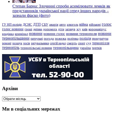
Степан Барна: Злочинні спроби асимілювати лемків як
представників української нації серед інших народів –
зазнали фіаско (фото)
голос
війна
ДТП
ГУ НП поліція
ДСНС
СБУ
аварія
авто
алкоголь
військові
голос новини
зсу
гроші
дитина
допомога
діти
загинув
київ
коронавірус
новини
новини тернополя
новини
новини голос
кримінал
крадіжка
тернопільщини
поліція
патрульні
погода
пожежа
політика
прокуратура
тернопілля
суд
ремонт
розшук
росія
рятувальники
сергій надал
смерть
спорт
тернопіль
тернопільщина
україна
тернопільські новини
чортків
Архіви
Архіви
Ми в соціальних мережах