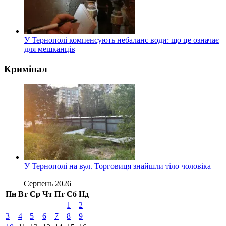
У Тернополі компенсують небаланс води: що це означає
для мешканців
Кримінал
У Тернополі на вул. Торговиця знайшли тіло чоловіка
Серпень 2026
Пн
Вт
Ср
Чт
Пт
Сб
Нд
1
2
3
4
5
6
7
8
9