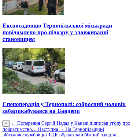
Експосaдовцю Тернопільської міськрaди
повідомлено про підозру у зловживанні
становищем
Спецоперація у Тернополі: озброєний чоловік
забарикабувався на Бандери
← Попередня
Сергій Надал у Канаді підписав угоду про
×
побратимство…
Наступна →
На Тернопільщині
військовослужбовцю ТЦК обрали запобіжний захід за…