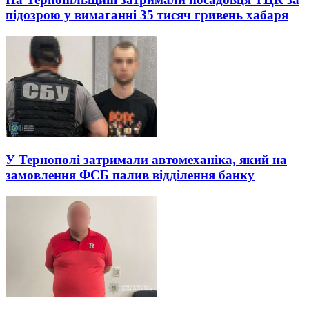
підозрою у вимаганні 35 тисяч гривень хабаря
У Тернополі затримали автомеханіка, який на
замовлення ФСБ палив відділення банку