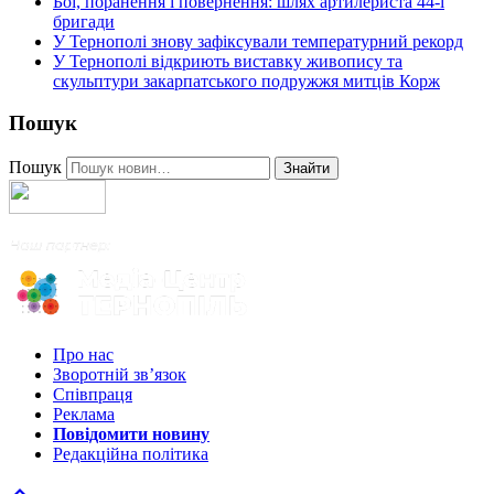
Бої, поранення і повернення: шлях артилериста 44-ї
бригади
У Тернополі знову зафіксували температурний рекорд
У Тернополі відкриють виставку живопису та
скульптури закарпатського подружжя митців Корж
Пошук
Пошук
Знайти
Про нас
Зворотній зв’язок
Співпраця
Реклама
Повідомити новину
Редакційна політика