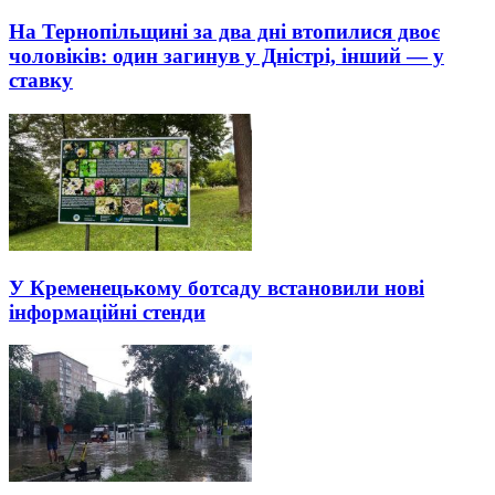
На Тернопільщині за два дні втопилися двоє
чоловіків: один загинув у Дністрі, інший — у
ставку
У Кременецькому ботсаду встановили нові
інформаційні стенди