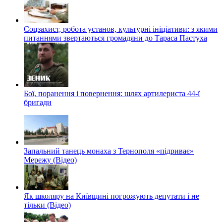
Соцзахист, робота установ, культурні ініціативи: з якими
питаннями звертаються громадяни до Тараса Пастуха
Бої, поранення і повернення: шлях артилериста 44-ї
бригади
Запальний танець монаха з Тернополя «підриває»
Мережу (Відео)
Як школяру на Київщині погрожують депутати і не
тільки (Відео)