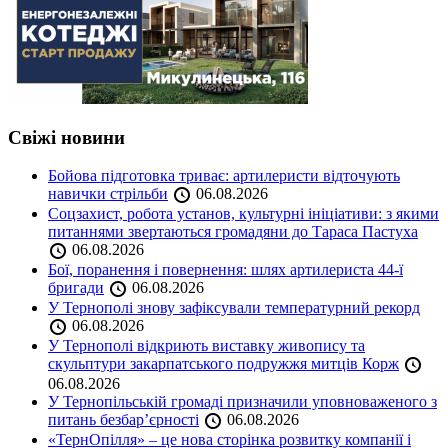
Свіжі новини
Бойова підготовка триває: артилеристи відточують
навички стрільби
06.08.2026
Соцзахист, робота установ, культурні ініціативи: з якими
питаннями звертаються громадяни до Тараса Пастуха
06.08.2026
Бої, поранення і повернення: шлях артилериста 44-ї
бригади
06.08.2026
У Тернополі знову зафіксували температурний рекорд
06.08.2026
У Тернополі відкриють виставку живопису та
скульптури закарпатського подружжя митців Корж
06.08.2026
У Тернопільській громаді призначили уповноваженого з
питань безбар’єрності
06.08.2026
«ТернОпілля» – це нова сторінка розвитку компанії і