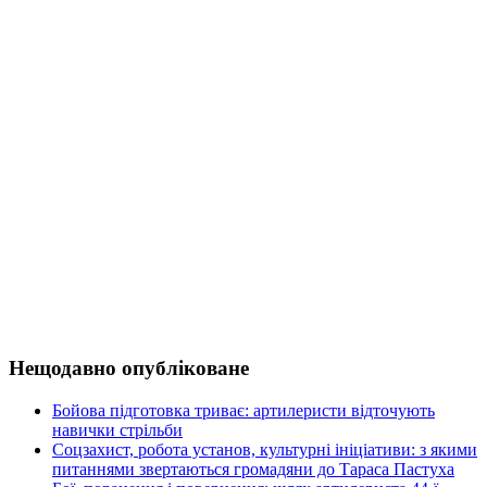
Нещодавно опубліковане
Бойова підготовка триває: артилеристи відточують
навички стрільби
Соцзахист, робота установ, культурні ініціативи: з якими
питаннями звертаються громадяни до Тараса Пастуха