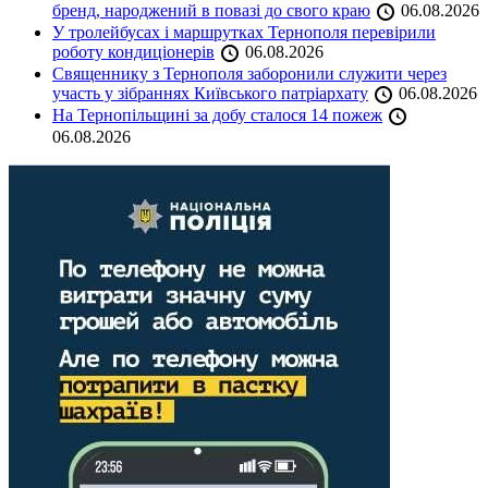
бренд, народжений в повазі до свого краю
06.08.2026
У тролейбусах і маршрутках Тернополя перевірили
роботу кондиціонерів
06.08.2026
Священнику з Тернополя заборонили служити через
участь у зібраннях Київського патріархату
06.08.2026
На Тернопільщині за добу сталося 14 пожеж
06.08.2026