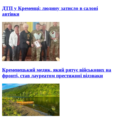
ДТП у Кременці: людину затисло в салоні
автівки
Кременецький медик, який рятує військових на
фронті, став лауреатом престижної відзнаки