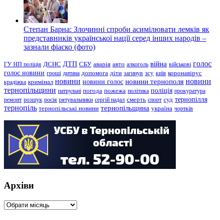
Степан Барна: Злочинні спроби асимілювати лемків як
представників української нації серед інших народів –
зазнали фіаско (фото)
голос
війна
ДТП
ГУ НП поліція
ДСНС
СБУ
аварія
авто
алкоголь
військові
голос новини
зсу
гроші
дитина
допомога
діти
загинув
київ
коронавірус
новини
новини тернополя
новини
новини голос
кримінал
крадіжка
тернопільщини
поліція
патрульні
погода
пожежа
політика
прокуратура
тернопілля
суд
ремонт
розшук
росія
рятувальники
сергій надал
смерть
спорт
тернопіль
тернопільщина
україна
тернопільські новини
чортків
Архіви
Архіви