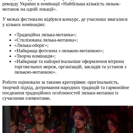
рекорду України в номінації «Найбільша кількість ляльок-
мотанок на одній локації».
У межах фестивалю відбувся конкурс, де учасники змагалися
у кількох номінаціях:
«Традиційна лялька-мотанка»;
«Стилізована лялька-мотанка»;
«Лялька-оберіг»;
«Найкраща фотозона з лялькою-мотанкою»;
«Творча номінація»;
«Найкраще та найоригінальніше оформлення вітрини
торговельних мереж, організацій, закладів та установ з
лялькою-мотанкою».
Роботи оцінювали за такими критеріями: оригінальність,
творчий підхід, дотримання народних традицій та гармонійне
поєднання традиційних особливостей ляльки-мотанки із
сучасними елементами.