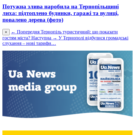
Потужна злива наробила на Тернопільщині
лиха: підтоплено будинки, гаражі та вулиці,
повалено дерева (фото)
← Попередня
Тернопіль туристичний: що показати
×
гостям міста?
Наступна →
У Тернополі відбулися громадські
слухання – нові тарифи…