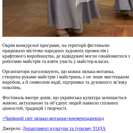
Окрім конкурсної програми, на території фестивалю
працювало містечко народних художніх промислів і
крафтового виробництва, де відвідувачі могли ознайомитися з
роботами майстрів та взяти участь у майстер-класах.
Організатори наголошують, що кожна лялька-мотанка,
створена руками майстрів і майстринь, є не лише мистецьким
виробом, а й символом надії, підтримки та духовного зв’язку
поколінь.
Фестиваль вкотре довів, що українська культура залишається
живою, актуальною та об’єднує людей навколо спільних
цінностей, традицій і творчості.
«Чарівний світ ляльки-мотанки»
кременець
рекорд
Джерело:
Департамент культури та туризму ТОДА