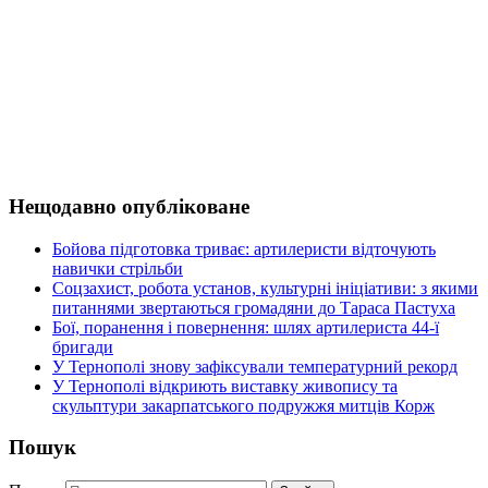
Нещодавно опубліковане
Бойова підготовка триває: артилеристи відточують
навички стрільби
Соцзахист, робота установ, культурні ініціативи: з якими
питаннями звертаються громадяни до Тараса Пастуха
Бої, поранення і повернення: шлях артилериста 44-ї
бригади
У Тернополі знову зафіксували температурний рекорд
У Тернополі відкриють виставку живопису та
скульптури закарпатського подружжя митців Корж
Пошук