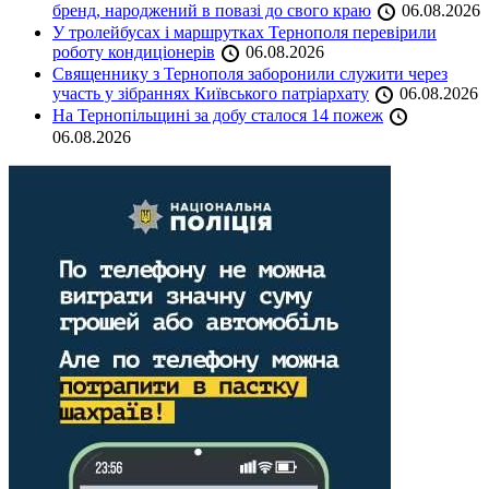
бренд, народжений в повазі до свого краю
06.08.2026
У тролейбусах і маршрутках Тернополя перевірили
роботу кондиціонерів
06.08.2026
Священнику з Тернополя заборонили служити через
участь у зібраннях Київського патріархату
06.08.2026
На Тернопільщині за добу сталося 14 пожеж
06.08.2026