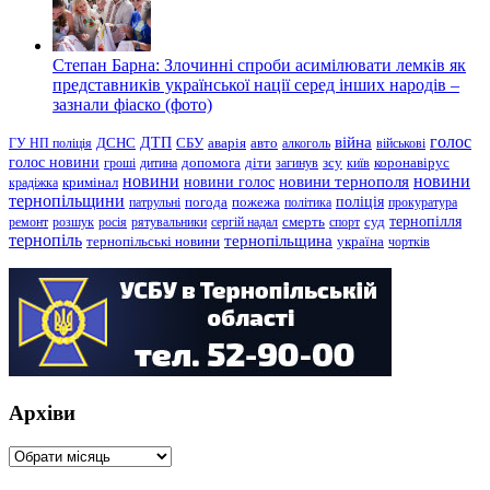
Степан Барна: Злочинні спроби асимілювати лемків як
представників української нації серед інших народів –
зазнали фіаско (фото)
голос
війна
ДТП
ГУ НП поліція
ДСНС
СБУ
аварія
авто
алкоголь
військові
голос новини
зсу
гроші
дитина
допомога
діти
загинув
київ
коронавірус
новини
новини тернополя
новини
новини голос
кримінал
крадіжка
тернопільщини
поліція
патрульні
погода
пожежа
політика
прокуратура
тернопілля
суд
ремонт
розшук
росія
рятувальники
сергій надал
смерть
спорт
тернопіль
тернопільщина
україна
тернопільські новини
чортків
Архіви
Архіви