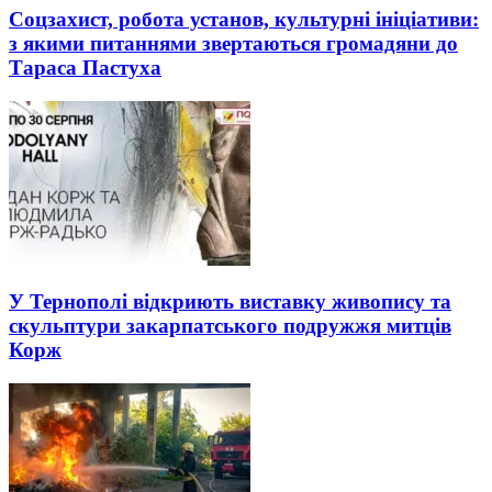
Соцзахист, робота установ, культурні ініціативи:
з якими питаннями звертаються громадяни до
Тараса Пастуха
У Тернополі відкриють виставку живопису та
скульптури закарпатського подружжя митців
Корж