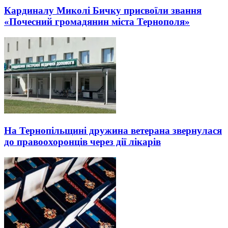
Кардиналу Миколі Бичку присвоїли звання
«Почесний громадянин міста Тернополя»
На Тернопільщині дружина ветерана звернулася
до правоохоронців через дії лікарів