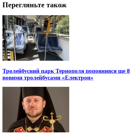
Перегляньте також
Тролейбусний парк Тернополя поповнився ще 8
новими тролейбусами «Електрон»