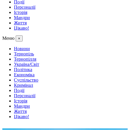
Події
Персоналії
Історія
Мандри
Життя
Цікаво!
Меню
×
Новини
Тернопіль
Тернопілля
Україна/Світ
Політика
Економіка
Суспільство
Кримінал
Події
Персоналії
Історія
Мандри
Життя
Цікаво!