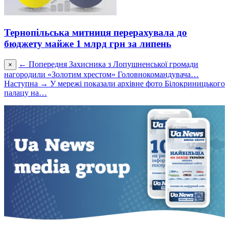
Тернопільська митниця перерахувала до
бюджету майже 1 млрд грн за липень
← Попередня
Захисника з Лопушненської громади
×
нагородили «Золотим хрестом» Головнокомандувача…
Наступна →
У мережі показали архівне фото Білокриницького
палацу на…