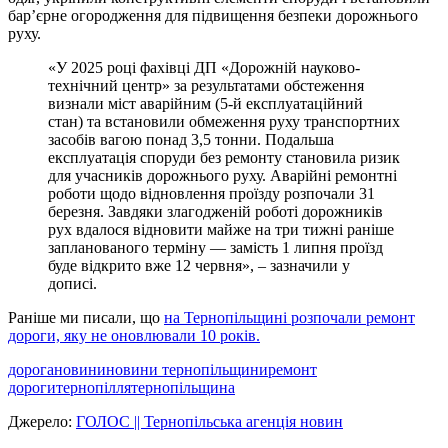
бар’єрне огородження для підвищення безпеки дорожнього
руху.
«У 2025 році фахівці ДП «Дорожній науково-
технічний центр» за результатами обстеження
визнали міст аварійним (5-й експлуатаційний
стан) та встановили обмеження руху транспортних
засобів вагою понад 3,5 тонни. Подальша
експлуатація споруди без ремонту становила ризик
для учасників дорожнього руху. Аварійні ремонтні
роботи щодо відновлення проїзду розпочали 31
березня. Завдяки злагодженій роботі дорожників
рух вдалося відновити майже на три тижні раніше
запланованого терміну — замість 1 липня проїзд
буде відкрито вже 12 червня», – зазначили у
дописі.
Раніше ми писали, що
на Тернопільщині розпочали ремонт
дороги, яку не оновлювали 10 років.
дорога
новини
новини тернопільщини
ремонт
дороги
тернопілля
тернопільщина
Джерело:
ГОЛОС || Тернопільська агенція новин