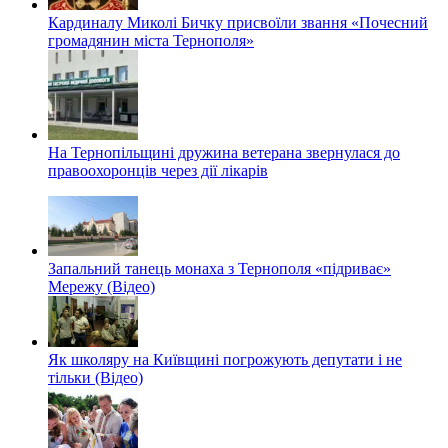
Кардиналу Миколі Бичку присвоїли звання «Почесний
громадянин міста Тернополя»
На Тернопільщині дружина ветерана звернулася до
правоохоронців через дії лікарів
Запальний танець монаха з Тернополя «підриває»
Мережу (Відео)
Як школяру на Київщині погрожують депутати і не
тільки (Відео)