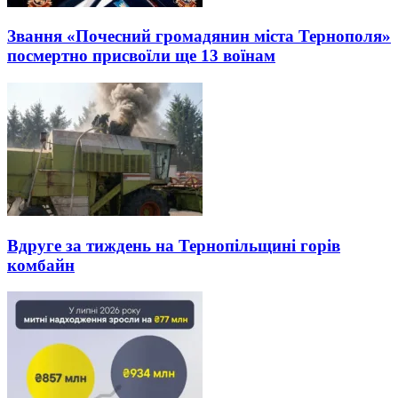
Звання «Почесний громадянин міста Тернополя»
посмертно присвоїли ще 13 воїнам
Вдруге за тиждень на Тернопільщині горів
комбайн