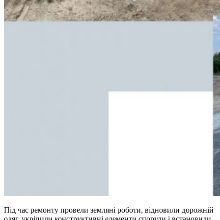
Під час ремонту провели земляні роботи, відновили дорожній
одяг, укріпили конструктивні елементи споруди і встановили