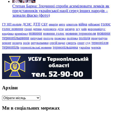
Степан Барна: Злочинні спроби асимілювати лемків як
представників української нації серед інших народів –
зазнали фіаско (фото)
голос
війна
ДТП
ГУ НП поліція
ДСНС
СБУ
аварія
авто
алкоголь
військові
голос новини
зсу
гроші
дитина
допомога
діти
загинув
київ
коронавірус
новини
новини тернополя
новини
новини голос
кримінал
крадіжка
тернопільщини
поліція
патрульні
погода
пожежа
політика
прокуратура
тернопілля
суд
ремонт
розшук
росія
рятувальники
сергій надал
смерть
спорт
тернопіль
тернопільщина
україна
тернопільські новини
чортків
Архіви
Архіви
Ми в соціальних мережах