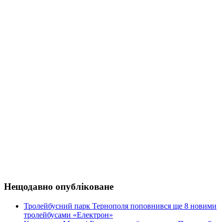
Нещодавно опубліковане
Тролейбусний парк Тернополя поповнився ще 8 новими
тролейбусами «Електрон»