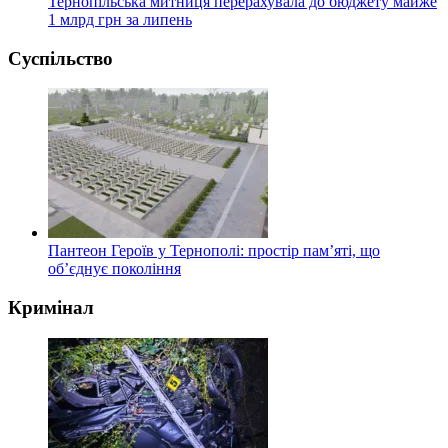
Тернопільська митниця перерахувала до бюджету майже
1 млрд грн за липень
Суспільство
Пантеон Героїв у Тернополі: простір пам’яті, що
об’єднує покоління
Кримінал