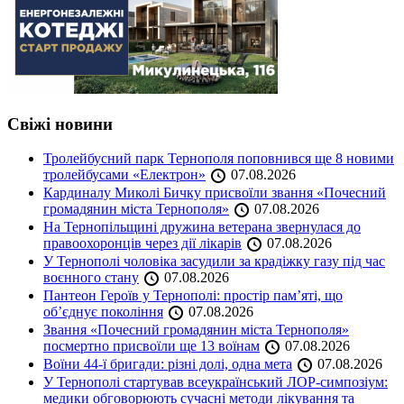
Свіжі новини
Тролейбусний парк Тернополя поповнився ще 8 новими
тролейбусами «Електрон»
07.08.2026
Кардиналу Миколі Бичку присвоїли звання «Почесний
громадянин міста Тернополя»
07.08.2026
На Тернопільщині дружина ветерана звернулася до
правоохоронців через дії лікарів
07.08.2026
У Тернополі чоловіка засудили за крадіжку газу під час
воєнного стану
07.08.2026
Пантеон Героїв у Тернополі: простір пам’яті, що
об’єднує покоління
07.08.2026
Звання «Почесний громадянин міста Тернополя»
посмертно присвоїли ще 13 воїнам
07.08.2026
Воїни 44-ї бригади: різні долі, одна мета
07.08.2026
У Тернополі стартував всеукраїнський ЛОР-симпозіум:
медики обговорюють сучасні методи лікування та