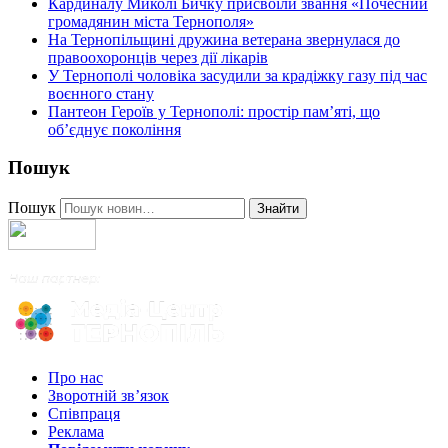
Кардиналу Миколі Бичку присвоїли звання «Почесний
громадянин міста Тернополя»
На Тернопільщині дружина ветерана звернулася до
правоохоронців через дії лікарів
У Тернополі чоловіка засудили за крадіжку газу під час
воєнного стану
Пантеон Героїв у Тернополі: простір пам’яті, що
об’єднує покоління
Пошук
Пошук
Знайти
Про нас
Зворотній зв’язок
Співпраця
Реклама