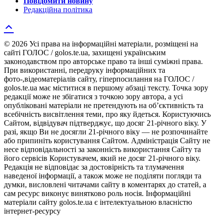
Повідомити новину
Редакційна політика
© 2026 Усі права на інформаційні матеріали, розміщені на
сайті ГОЛОС / golos.te.ua, захищені українським
законодавством про авторське право та інші суміжні права.
При використанні, передруку інформаційних та
фото-,відеоматеріалів сайту, гіперпосилання на ГОЛОС /
golos.te.ua має міститися в першому абзаці тексту. Точка зору
редакції може не збігатися з точкою зору автора, а усі
опубліковані матеріали не претендують на об’єктивність та
всебічність висвітлення теми, про яку йдеться. Користуючись
Сайтом, відвідувач підтверджує, що досяг 21-річного віку. У
разі, якщо Ви не досягли 21-річного віку — не розпочинайте
або припиніть користування Сайтом. Адміністрація Сайту не
несе відповідальності за законність використання Сайту та
його сервісів Користувачем, який не досяг 21-річного віку.
Редакція не відповідає за достовірність та тлумачення
наведеної інформації, а також може не поділяти погляди та
думки, висловлені читачами сайту в коментарях до статей, а
сам ресурс виконує винятково роль носія. Інформаційні
матеріали сайту golos.te.ua є інтелектуальною власністю
інтернет-ресурсу