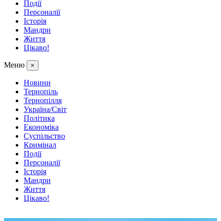
Події
Персоналії
Історія
Мандри
Життя
Цікаво!
Меню
×
Новини
Тернопіль
Тернопілля
Україна/Світ
Політика
Економіка
Суспільство
Кримінал
Події
Персоналії
Історія
Мандри
Життя
Цікаво!