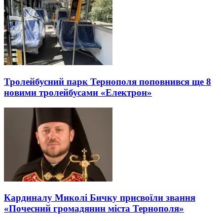
Тролейбусний парк Тернополя поповнився ще 8
новими тролейбусами «Електрон»
Кардиналу Миколі Бичку присвоїли звання
«Почесний громадянин міста Тернополя»