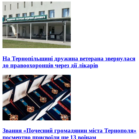
На Тернопільщині дружина ветерана звернулася
до правоохоронців через дії лікарів
Звання «Почесний громадянин міста Тернополя»
посмертно присвоїли ще 13 воїнам