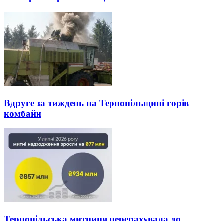
Вдруге за тиждень на Тернопільщині горів
комбайн
Тернопільська митниця перерахувала до