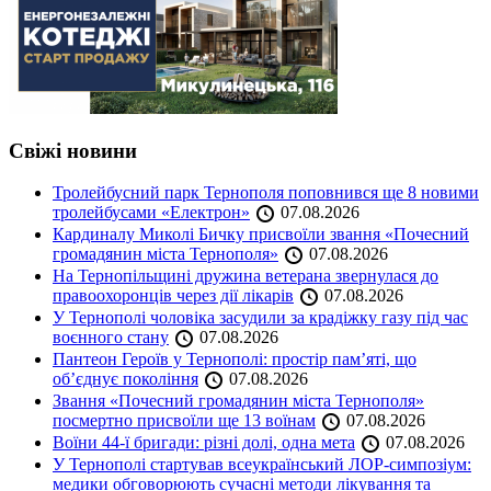
Свіжі новини
Тролейбусний парк Тернополя поповнився ще 8 новими
тролейбусами «Електрон»
07.08.2026
Кардиналу Миколі Бичку присвоїли звання «Почесний
громадянин міста Тернополя»
07.08.2026
На Тернопільщині дружина ветерана звернулася до
правоохоронців через дії лікарів
07.08.2026
У Тернополі чоловіка засудили за крадіжку газу під час
воєнного стану
07.08.2026
Пантеон Героїв у Тернополі: простір пам’яті, що
об’єднує покоління
07.08.2026
Звання «Почесний громадянин міста Тернополя»
посмертно присвоїли ще 13 воїнам
07.08.2026
Воїни 44-ї бригади: різні долі, одна мета
07.08.2026
У Тернополі стартував всеукраїнський ЛОР-симпозіум:
медики обговорюють сучасні методи лікування та