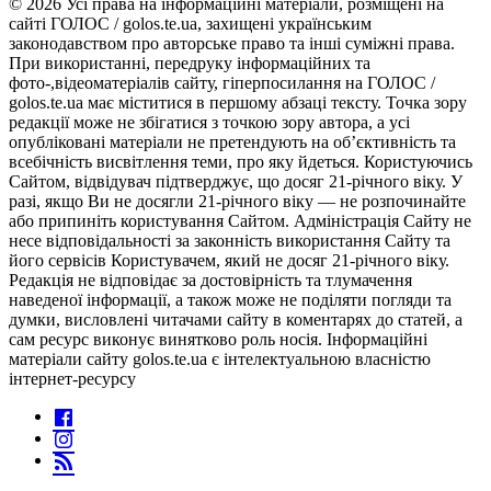
© 2026 Усі права на інформаційні матеріали, розміщені на
сайті ГОЛОС / golos.te.ua, захищені українським
законодавством про авторське право та інші суміжні права.
При використанні, передруку інформаційних та
фото-,відеоматеріалів сайту, гіперпосилання на ГОЛОС /
golos.te.ua має міститися в першому абзаці тексту. Точка зору
редакції може не збігатися з точкою зору автора, а усі
опубліковані матеріали не претендують на об’єктивність та
всебічність висвітлення теми, про яку йдеться. Користуючись
Сайтом, відвідувач підтверджує, що досяг 21-річного віку. У
разі, якщо Ви не досягли 21-річного віку — не розпочинайте
або припиніть користування Сайтом. Адміністрація Сайту не
несе відповідальності за законність використання Сайту та
його сервісів Користувачем, який не досяг 21-річного віку.
Редакція не відповідає за достовірність та тлумачення
наведеної інформації, а також може не поділяти погляди та
думки, висловлені читачами сайту в коментарях до статей, а
сам ресурс виконує винятково роль носія. Інформаційні
матеріали сайту golos.te.ua є інтелектуальною власністю
інтернет-ресурсу