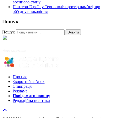
воєнного стану
Пантеон Героїв у Тернополі: простір пам’яті, що
об’єднує покоління
Пошук
Пошук
Знайти
Про нас
Зворотній зв’язок
Співпраця
Реклама
Повідомити новину
Редакційна політика