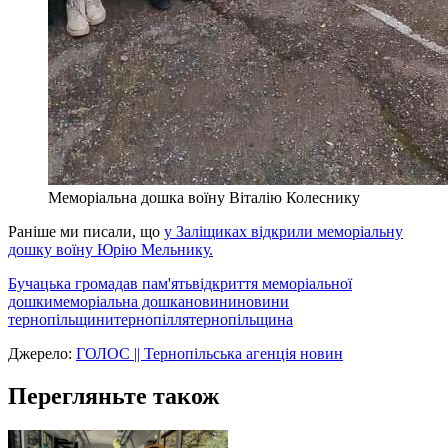
Меморіальна дошка воїну Віталію Колеснику
Раніше ми писали, що
у Заліщиках відкрили меморіальну
дошку воїну Юрію Мельнику.
Бучацька громада
в пам'ять
відкриття меморіальної
дошки
меморіальна дошка
новини
новини
тернопільщини
тернопілля
тернопільщина
Джерело:
ГОЛОС || Тернопільська агенція новин
Перегляньте також