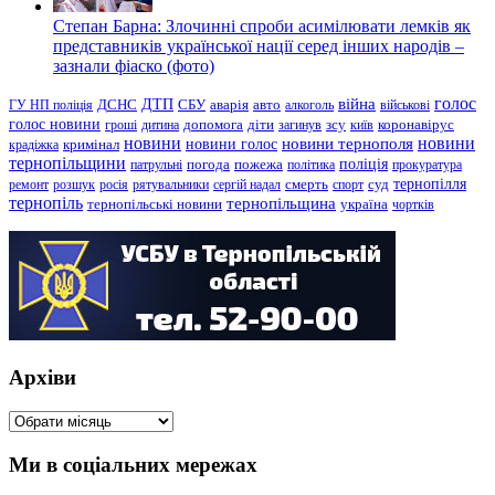
Степан Барна: Злочинні спроби асимілювати лемків як
представників української нації серед інших народів –
зазнали фіаско (фото)
голос
війна
ДТП
ГУ НП поліція
ДСНС
СБУ
аварія
авто
алкоголь
військові
голос новини
зсу
гроші
дитина
допомога
діти
загинув
київ
коронавірус
новини
новини тернополя
новини
новини голос
кримінал
крадіжка
тернопільщини
поліція
патрульні
погода
пожежа
політика
прокуратура
тернопілля
суд
ремонт
розшук
росія
рятувальники
сергій надал
смерть
спорт
тернопіль
тернопільщина
україна
тернопільські новини
чортків
Архіви
Архіви
Ми в соціальних мережах