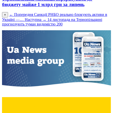
бюджету майже 1 млрд грн за липень
← Попередня
Санкції РНБО реально блокують активи в
×
Україні —…
Наступна →
14 листопада на Тернопільщині
прогнозують туман видимістю 200