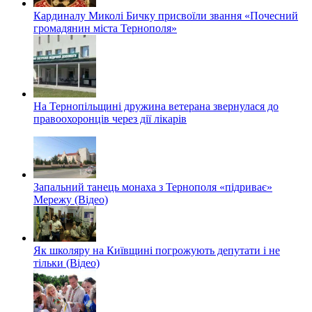
Кардиналу Миколі Бичку присвоїли звання «Почесний
громадянин міста Тернополя»
На Тернопільщині дружина ветерана звернулася до
правоохоронців через дії лікарів
Запальний танець монаха з Тернополя «підриває»
Мережу (Відео)
Як школяру на Київщині погрожують депутати і не
тільки (Відео)