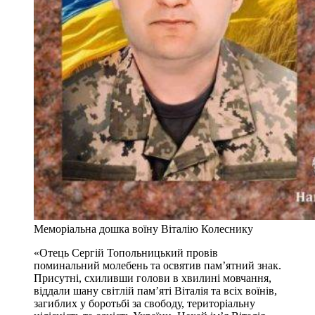
Меморіальна дошка воїну Віталію Колеснику
«Отець Сергій Топольницький провів
поминальний молебень та освятив пам’ятний знак.
Присутні, схиливши голови в хвилині мовчання,
віддали шану світлій пам’яті Віталія та всіх воїнів,
загиблих у боротьбі за свободу, територіальну