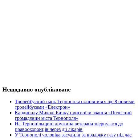
Нещодавно опубліковане
Тролейбусний парк Тернополя поповнився ще 8 новими
тролейбусами «Електрон»
Кардиналу Миколі Бичку присвоїли звання «Почесний
громадянин міста Тернополя»
На Тернопільщині дружина ветерана звернулася до
правоохоронців через дії лікарів
У Тернополі чоловіка засудили за крадіжку газу під час