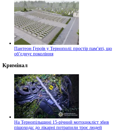
Пантеон Героїв у Тернополі: простір пам’яті, що
об’єднує покоління
Кримінал
На Тернопільщині 15-річний мотоцикліст збив
пішохода: до лікарні потрапили троє людей