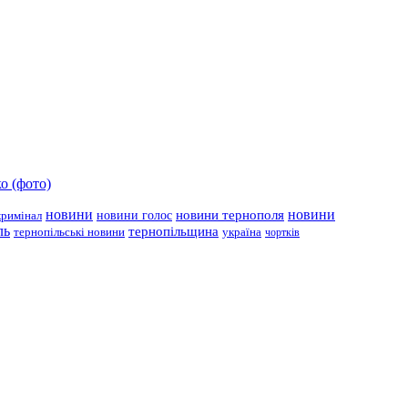
о (фото)
новини
новини тернополя
новини
новини голос
кримінал
ль
тернопільщина
україна
тернопільські новини
чортків