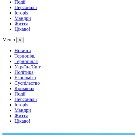
Події
Персоналії
Історія
Мандри
Життя
Цікаво!
Меню
×
Новини
Тернопіль
Тернопілля
Україна/Світ
Політика
Економіка
Суспільство
Кримінал
Події
Персоналії
Історія
Мандри
Життя
Цікаво!