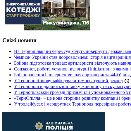
Свіжі новини
На Тернопільщині через суд хочуть повернути державі май
Чемпіон України став добровольцем: історія нацгвардійц
Бойова підготовка триває: артилеристи відточують навич
Соцзахист, робота установ, культурні ініціативи: з яким
Бої, поранення і повернення: шлях артилериста 44-ї бриг
У Тернополі знову зафіксували температурний рекорд
У Тернополі відкриють виставку живопису та скульптур
У Тернопільській громаді призначили уповноваженого з п
«ТернОпілля» – це нова сторінка розвитку компанії і бре
У тролейбусах і маршрутках Тернополя перевірили робот