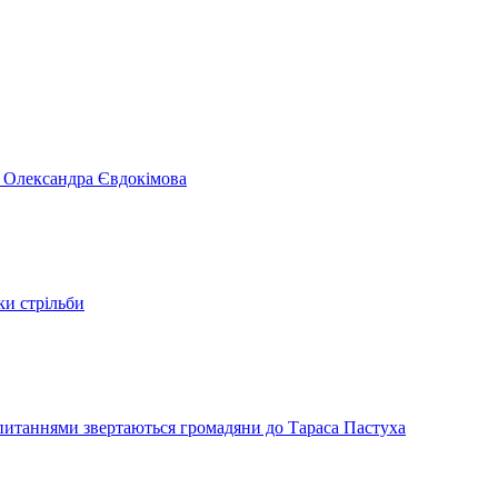
я Олександра Євдокімова
ки стрільби
и питаннями звертаються громадяни до Тараса Пастуха