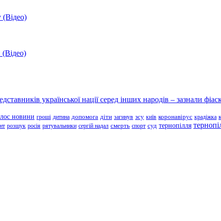
 (Відео)
 (Відео)
ставників української нації серед інших народів – зазнали фіаск
олос новини
зсу
гроші
дитина
допомога
діти
загинув
київ
коронавірус
крадіжка
тернопі
тернопілля
суд
нт
розшук
росія
рятувальники
сергій надал
смерть
спорт