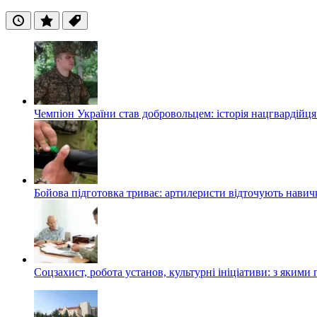
Останні
Популярні
Теги
Чемпіон України став добровольцем: історія нацгвардійц
Бойова підготовка триває: артилеристи відточують навич
Соцзахист, робота установ, культурні ініціативи: з яким