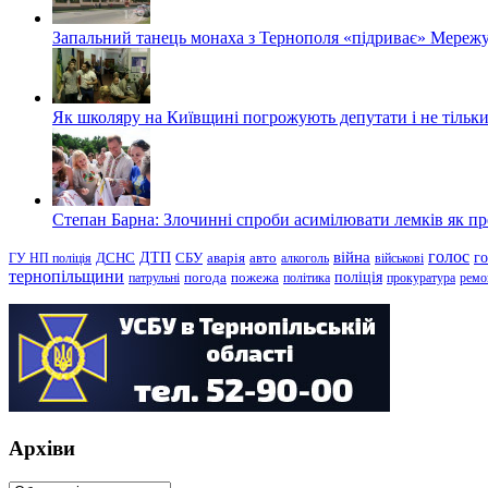
Запальний танець монаха з Тернополя «підриває» Мережу
Як школяру на Київщині погрожують депутати і не тільки
Степан Барна: Злочинні спроби асимілювати лемків як пред
голос
війна
г
ДТП
ГУ НП поліція
ДСНС
СБУ
аварія
авто
алкоголь
військові
тернопільщини
поліція
патрульні
погода
пожежа
політика
прокуратура
ремо
Архіви