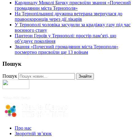
Кардиналу Миколі Бичку присвоїли звання «Почесний
громадянин міста Тернополя»
На Тернопільщині дружина ветерана звернулася до
правоохоронців через дії лікарів
У Тернополі чоловіка засудили за крадіжку газу під час
воєнного стану
Пантеон Героїв у Тернополі: простір пам’яті, що
об’єднує покоління
Звання «Почесний громадянин міста Тернополя»
посмертно присвоїли ще 13 воїнам
Пошук
Пошук
Знайти
Про нас
Зворотній зв’язок