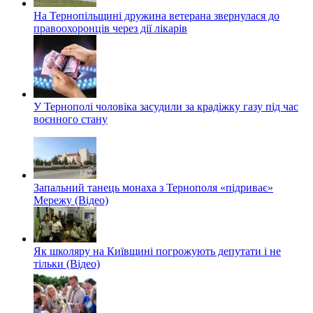
На Тернопільщині дружина ветерана звернулася до
правоохоронців через дії лікарів
У Тернополі чоловіка засудили за крадіжку газу під час
воєнного стану
Запальний танець монаха з Тернополя «підриває»
Мережу (Відео)
Як школяру на Київщині погрожують депутати і не
тільки (Відео)