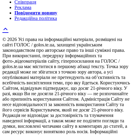
Співпраця
Реклама
Повідомити новину
Редакційна політика
© 2026 Усі права на інформаційні матеріали, розміщені на
сайті ГОЛОС / golos.te.ua, захищені українським
законодавством про авторське право та інші суміжні права.
При використанні, передруку інформаційних та
фото-,відеоматеріалів сайту, гіперпосилання на ГОЛОС /
golos.te.ua має міститися в першому абзаці тексту. Точка зору
редакції може не збігатися з точкою зору автора, а усі
опубліковані матеріали не претендують на об’єктивність та
всебічність висвітлення теми, про яку йдеться. Користуючись
Сайтом, відвідувач підтверджує, що досяг 21-річного віку. У
разі, якщо Ви не досягли 21-річного віку — не розпочинайте
або припиніть користування Сайтом. Адміністрація Сайту не
несе відповідальності за законність використання Сайту та
його сервісів Користувачем, який не досяг 21-річного віку.
Редакція не відповідає за достовірність та тлумачення
наведеної інформації, а також може не поділяти погляди та
думки, висловлені читачами сайту в коментарях до статей, а
сам ресурс виконує винятково роль носія. Інформаційні