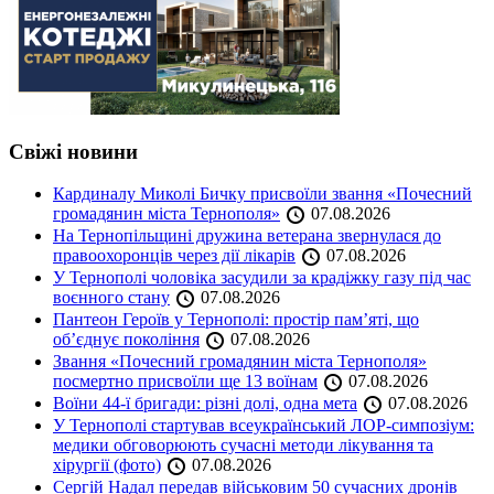
Свіжі новини
Кардиналу Миколі Бичку присвоїли звання «Почесний
громадянин міста Тернополя»
07.08.2026
На Тернопільщині дружина ветерана звернулася до
правоохоронців через дії лікарів
07.08.2026
У Тернополі чоловіка засудили за крадіжку газу під час
воєнного стану
07.08.2026
Пантеон Героїв у Тернополі: простір пам’яті, що
об’єднує покоління
07.08.2026
Звання «Почесний громадянин міста Тернополя»
посмертно присвоїли ще 13 воїнам
07.08.2026
Воїни 44-ї бригади: різні долі, одна мета
07.08.2026
У Тернополі стартував всеукраїнський ЛОР-симпозіум:
медики обговорюють сучасні методи лікування та
хірургії (фото)
07.08.2026
Сергій Надал передав військовим 50 сучасних дронів