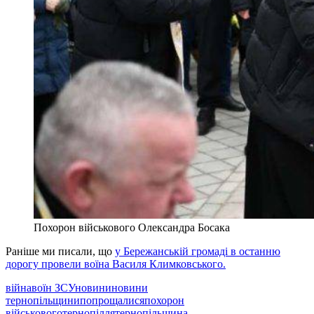
Похорон військового Олександра Босака
Раніше ми писали, що
у Бережанській громаді в останню
дорогу провели воїна Василя Климковського.
війна
воїн ЗСУ
новини
новини
тернопільщини
попрощалися
похорон
військового
тернопілля
тернопільщина