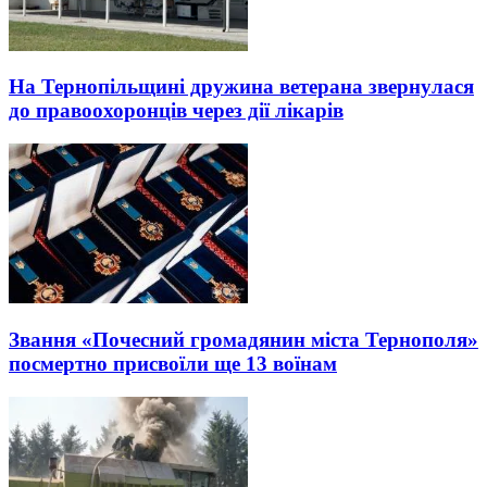
На Тернопільщині дружина ветерана звернулася
до правоохоронців через дії лікарів
Звання «Почесний громадянин міста Тернополя»
посмертно присвоїли ще 13 воїнам