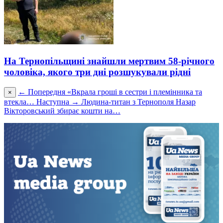
На Тернопільщині знайшли мертвим 58-річного
чоловіка, якого три дні розшукували рідні
← Попередня
«Вкрала гроші в сестри і племінника та
×
втекла…
Наступна →
Людина-титан з Тернополя Назар
Вікторовський збирає кошти на…