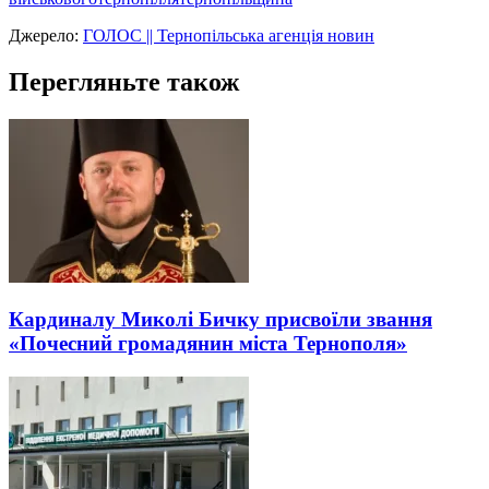
Джерело:
ГОЛОС || Тернопільська агенція новин
Перегляньте також
Кардиналу Миколі Бичку присвоїли звання
«Почесний громадянин міста Тернополя»