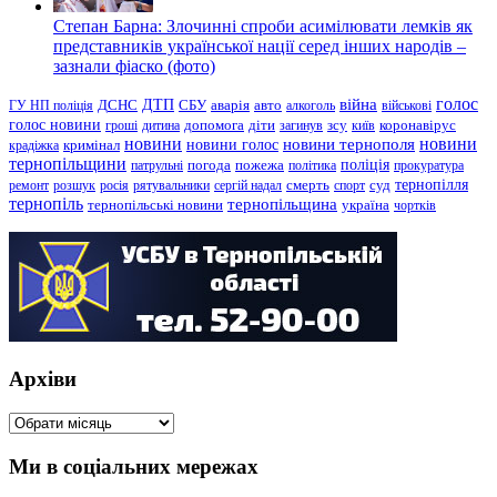
Степан Барна: Злочинні спроби асимілювати лемків як
представників української нації серед інших народів –
зазнали фіаско (фото)
голос
війна
ДТП
ГУ НП поліція
ДСНС
СБУ
аварія
авто
алкоголь
військові
голос новини
зсу
гроші
дитина
допомога
діти
загинув
київ
коронавірус
новини
новини тернополя
новини
новини голос
кримінал
крадіжка
тернопільщини
поліція
патрульні
погода
пожежа
політика
прокуратура
тернопілля
суд
ремонт
розшук
росія
рятувальники
сергій надал
смерть
спорт
тернопіль
тернопільщина
україна
тернопільські новини
чортків
Архіви
Архіви
Ми в соціальних мережах