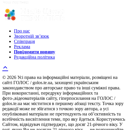
Про нас
Зворотній зв’язок
Співпраця
Реклама
Повідомити новину
Редакційна політика
© 2026 Усі права на інформаційні матеріали, розміщені на
сайті ГОЛОС / golos.te.ua, захищені українським
законодавством про авторське право та інші суміжні права.
При використанні, передруку інформаційних та
фото-,відеоматеріалів сайту, гіперпосилання на ГОЛОС /
golos.te.ua має міститися в першому абзаці тексту. Точка зору
редакції може не збігатися з точкою зору автора, а усі
опубліковані матеріали не претендують на об’єктивність та
всебічність висвітлення теми, про яку йдеться. Користуючись
Сайтом, відвідувач підтверджує, що досяг 21-річного віку. У
разі, якщо Ви не досягли 21-річного віку — не розпочинайте