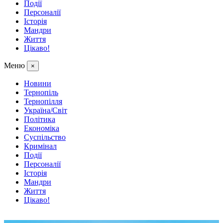
Події
Персоналії
Історія
Мандри
Життя
Цікаво!
Меню
×
Новини
Тернопіль
Тернопілля
Україна/Світ
Політика
Економіка
Суспільство
Кримінал
Події
Персоналії
Історія
Мандри
Життя
Цікаво!