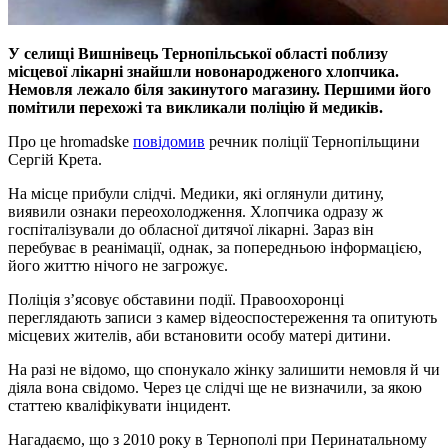
У селищі Вишнівець Тернопільської області поблизу
місцевої лікарні знайшли новонародженого хлопчика.
Немовля лежало біля закинутого магазину. Першими його
помітили перехожі та викликали поліцію й медиків.
Про це hromadske
повідомив
речник поліції Тернопільщини
Сергій Крета.
На місце прибули слідчі. Медики, які оглянули дитину,
виявили ознаки переохолодження. Хлопчика одразу ж
госпіталізували до обласної дитячої лікарні. Зараз він
перебуває в реанімації, однак, за попередньою інформацією,
його життю нічого не загрожує.
Поліція з’ясовує обставини події. Правоохоронці
переглядають записи з камер відеоспостереження та опитують
місцевих жителів, аби встановити особу матері дитини.
На разі не відомо, що спонукало жінку залишити немовля й чи
діяла вона свідомо. Через це слідчі ще не визначили, за якою
статтею кваліфікувати інцидент.
Нагадаємо, що з 2010 року в Тернополі при Перинатальному