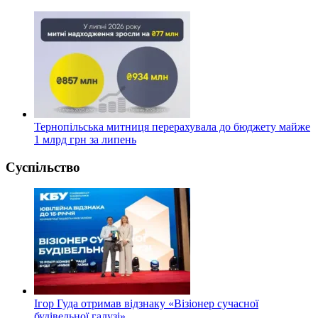
Тернопільська митниця перерахувала до бюджету майже
1 млрд грн за липень
Суспільство
Ігор Гуда отримав відзнаку «Візіонер сучасної
будівельної галузі»