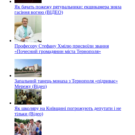
Як бачать пожежу рятувальники: екшнкамера зняла
гасіння вогню (ВІДЕО)
Професору Стефану Хмілю присвоїли звання
«Почесний громадянин міста Тернополя»
Запальний танець монаха з Тернополя «підриває»
Мережу (Відео)
Як школяру на Київщині погрожують депутати і не
тільки (Відео)