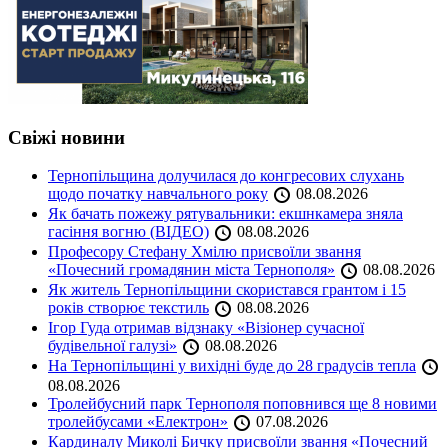
Свіжі новини
Тернопільщина долучилася до конгресових слухань
щодо початку навчального року
08.08.2026
Як бачать пожежу рятувальники: екшнкамера зняла
гасіння вогню (ВІДЕО)
08.08.2026
Професору Стефану Хмілю присвоїли звання
«Почесний громадянин міста Тернополя»
08.08.2026
Як житель Тернопільщини скористався грантом і 15
років створює текстиль
08.08.2026
Ігор Гуда отримав відзнаку «Візіонер сучасної
будівельної галузі»
08.08.2026
На Тернопільщині у вихідні буде до 28 градусів тепла
08.08.2026
Тролейбусний парк Тернополя поповнився ще 8 новими
тролейбусами «Електрон»
07.08.2026
Кардиналу Миколі Бичку присвоїли звання «Почесний