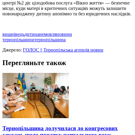
центрі №2 діє цілодобова послуга «Вікно життя» — безпечне
місце, куди матері в критичних ситуаціях можуть залишити
новонароджену дитину анонімно та без юридичних наслідків.
вишнівець
дитина
немовля
новини
тернопільщини
тернопільщина
Джерело:
ГОЛОС || Тернопільська агенція новин
Перегляньте також
Тернопільщина долучилася до конгресових
слухань щодо початку навчального року