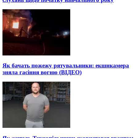
Як бачать пожежу рятувальники: екшнкамера
зняла гасіння вогню (ВІДЕО)