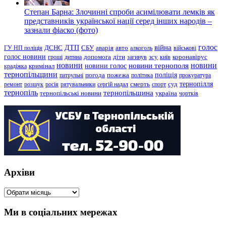
Степан Барна: Злочинні спроби асимілювати лемків як
представників української нації серед інших народів –
зазнали фіаско (фото)
голос
війна
ДТП
ГУ НП поліція
ДСНС
СБУ
аварія
авто
алкоголь
військові
голос новини
зсу
гроші
дитина
допомога
діти
загинув
київ
коронавірус
новини
новини тернополя
новини
новини голос
кримінал
крадіжка
тернопільщини
поліція
патрульні
погода
пожежа
політика
прокуратура
тернопілля
суд
ремонт
розшук
росія
рятувальники
сергій надал
смерть
спорт
тернопіль
тернопільщина
україна
тернопільські новини
чортків
Архіви
Архіви
Ми в соціальних мережах