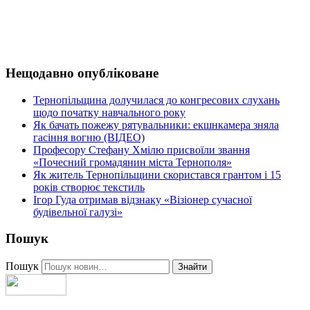
Нещодавно опубліковане
Тернопільщина долучилася до конгресових слухань
щодо початку навчального року
Як бачать пожежу рятувальники: екшнкамера зняла
гасіння вогню (ВІДЕО)
Професору Стефану Хмілю присвоїли звання
«Почесний громадянин міста Тернополя»
Як житель Тернопільщини скористався грантом і 15
років створює текстиль
Ігор Гуда отримав відзнаку «Візіонер сучасної
будівельної галузі»
Пошук
Пошук
Знайти