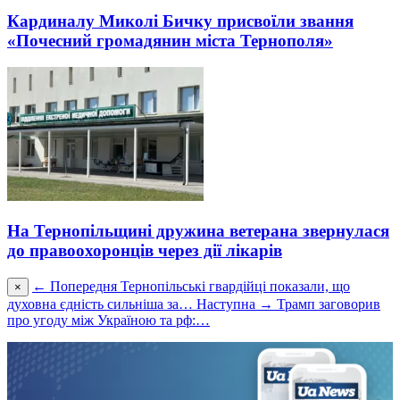
Кардиналу Миколі Бичку присвоїли звання
«Почесний громадянин міста Тернополя»
На Тернопільщині дружина ветерана звернулася
до правоохоронців через дії лікарів
← Попередня
Тернопільські гвардійці показали, що
×
духовна єдність сильніша за…
Наступна →
Трамп заговорив
про угоду між Україною та рф:…