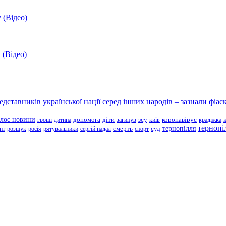
 (Відео)
 (Відео)
ставників української нації серед інших народів – зазнали фіаск
олос новини
зсу
гроші
дитина
допомога
діти
загинув
київ
коронавірус
крадіжка
тернопі
тернопілля
суд
нт
розшук
росія
рятувальники
сергій надал
смерть
спорт