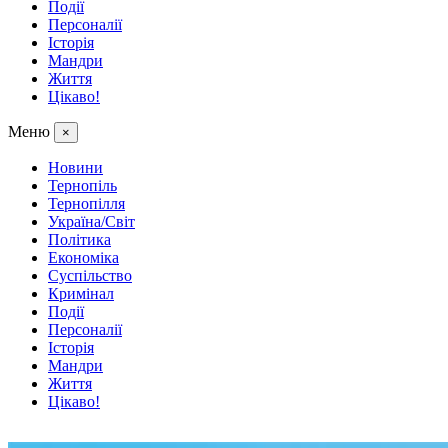
Події
Персоналії
Історія
Мандри
Життя
Цікаво!
Меню
×
Новини
Тернопіль
Тернопілля
Україна/Світ
Політика
Економіка
Суспільство
Кримінал
Події
Персоналії
Історія
Мандри
Життя
Цікаво!