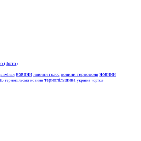
о (фото)
новини
новини тернополя
новини
новини голос
кримінал
ль
тернопільщина
україна
тернопільські новини
чортків