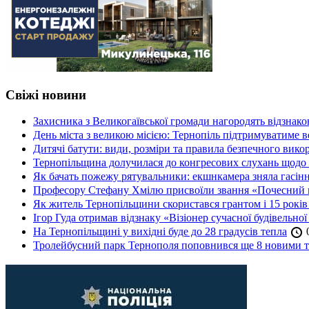
Свіжі новини
Захисника з Великогаївської громади нагородять відзна
День міста з великою місією: Тернопіль підтримуватиме в
Дитячі батути: види, розміри та правила безпечного вико
Тернопільщина долучилася до конгресових слухань щодо 
Як бачать пожежу рятувальники: екшнкамера зняла гасін
Професору Стефану Хмілю присвоїли звання «Почесний 
Як житель Тернопільщини скористався грантом і 15 років
Ігор Гуда отримав відзнаку «Візіонер сучасної будівельної
На Тернопільщині у вихідні буде до 28 градусів тепла
0
Тролейбусний парк Тернополя поповнився ще 8 новими 