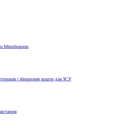
кою Міноборони
етеранів і збиратиме кошти для ЗСУ
ристання