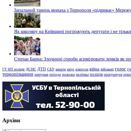
Запальний танець монаха з Тернополя «підриває» Мережу
Як школяру на Київщині погрожують депутати і не тільки
Степан Барна: Злочинні спроби асимілювати лемків як пред
голос
війна
г
ДТП
ГУ НП поліція
ДСНС
СБУ
аварія
авто
алкоголь
військові
тернопільщини
поліція
патрульні
погода
пожежа
політика
прокуратура
ремо
Архіви