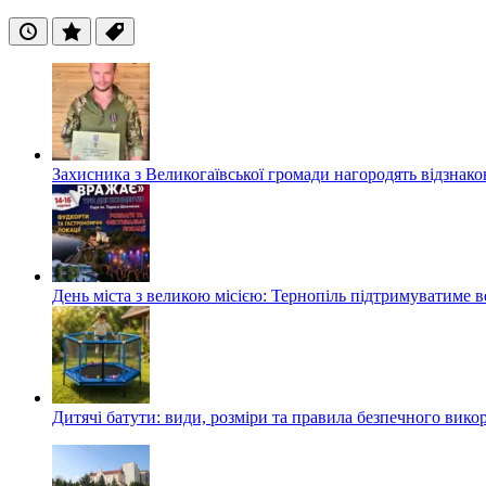
Останні
Популярні
Теги
Захисника з Великогаївської громади нагородять відзна
День міста з великою місією: Тернопіль підтримуватиме в
Дитячі батути: види, розміри та правила безпечного вико