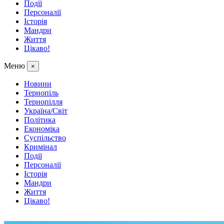
Події
Персоналії
Історія
Мандри
Життя
Цікаво!
Меню
×
Новини
Тернопіль
Тернопілля
Україна/Світ
Політика
Економіка
Суспільство
Кримінал
Події
Персоналії
Історія
Мандри
Життя
Цікаво!