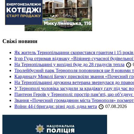
Свіжі новини
Як житель Тернопільщини скористався грантом і 15 років
Ігор Гуда отримав відзнаку «Візіонер сучасної будівельної
На Тернопільщині у вихідні буде до 28 градусів тепла
0
Тролейбусний парк Тернополя поповнився ще 8 новими 
Кардиналу Миколі Бичку присвоїли звання «Почесний гр
На Тернопільщині дружина ветерана звернулася до правоох
У Тернополі чоловіка засудили за крадіжку газу під час в
Пантеон Героїв у Тернополі: простір пам’яті, що об’єднує
Звання «Почесний громадянин міста Тернополя» посмерт
Воїни 44-ї бригади: різні долі, одна мета
07.08.2026