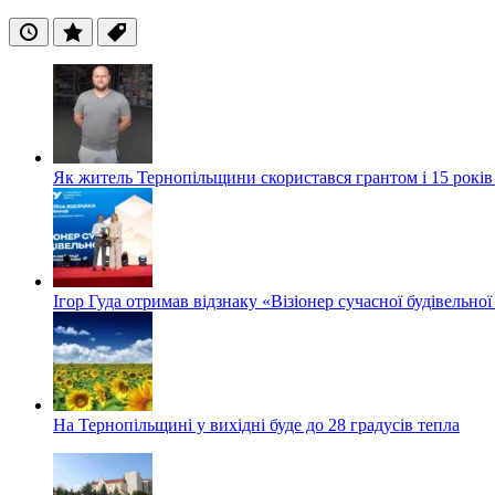
Останні
Популярні
Теги
Як житель Тернопільщини скористався грантом і 15 років
Ігор Гуда отримав відзнаку «Візіонер сучасної будівельної
На Тернопільщині у вихідні буде до 28 градусів тепла