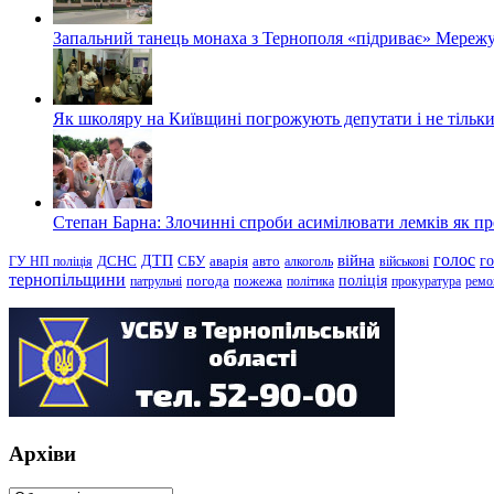
Запальний танець монаха з Тернополя «підриває» Мережу
Як школяру на Київщині погрожують депутати і не тільки
Степан Барна: Злочинні спроби асимілювати лемків як пред
голос
війна
г
ДТП
ГУ НП поліція
ДСНС
СБУ
аварія
авто
алкоголь
військові
тернопільщини
поліція
патрульні
погода
пожежа
політика
прокуратура
ремо
Архіви