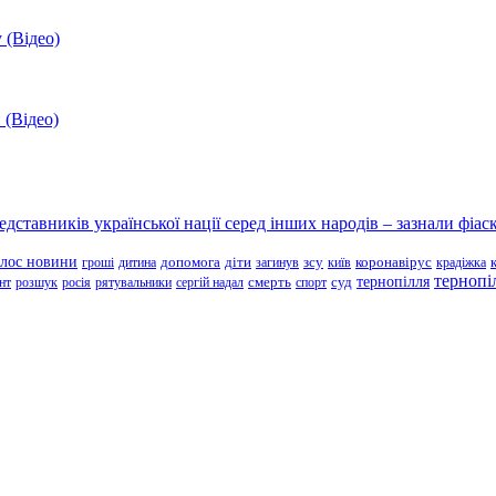
 (Відео)
 (Відео)
ставників української нації серед інших народів – зазнали фіаск
олос новини
зсу
гроші
дитина
допомога
діти
загинув
київ
коронавірус
крадіжка
тернопі
тернопілля
суд
нт
розшук
росія
рятувальники
сергій надал
смерть
спорт