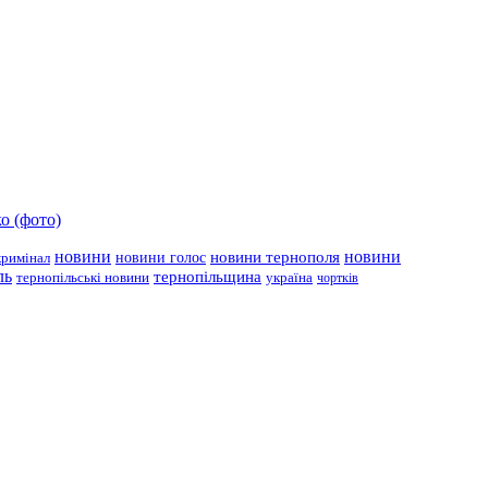
о (фото)
новини
новини тернополя
новини
новини голос
кримінал
ль
тернопільщина
україна
тернопільські новини
чортків