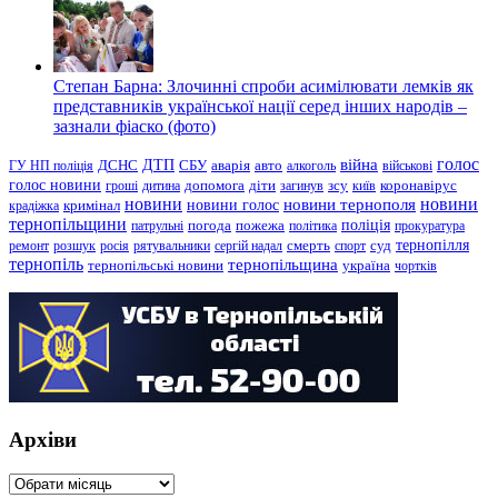
Степан Барна: Злочинні спроби асимілювати лемків як
представників української нації серед інших народів –
зазнали фіаско (фото)
голос
війна
ДТП
ГУ НП поліція
ДСНС
СБУ
аварія
авто
алкоголь
військові
голос новини
зсу
гроші
дитина
допомога
діти
загинув
київ
коронавірус
новини
новини тернополя
новини
новини голос
кримінал
крадіжка
тернопільщини
поліція
патрульні
погода
пожежа
політика
прокуратура
тернопілля
суд
ремонт
розшук
росія
рятувальники
сергій надал
смерть
спорт
тернопіль
тернопільщина
україна
тернопільські новини
чортків
Архіви
Архіви