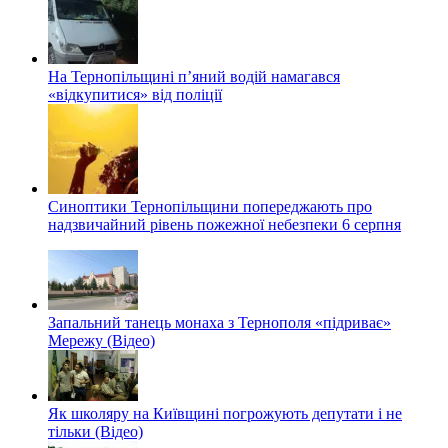
На Тернопільщині п’яний водій намагався
«відкупитися» від поліції
Синоптики Тернопільщини попереджають про
надзвичайний рівень пожежної небезпеки 6 серпня
Запальний танець монаха з Тернополя «підриває»
Мережу (Відео)
Як школяру на Київщині погрожують депутати і не
тільки (Відео)