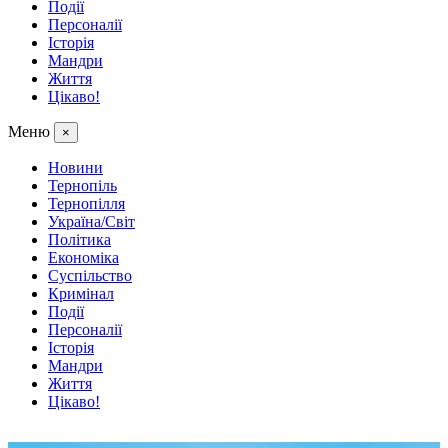
Події
Персоналії
Історія
Мандри
Життя
Цікаво!
Меню
×
Новини
Тернопіль
Тернопілля
Україна/Світ
Політика
Економіка
Суспільство
Кримінал
Події
Персоналії
Історія
Мандри
Життя
Цікаво!