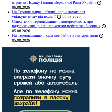
отримав Подяку Голови Верховної Ради України
06.08.2026
На Тернопільщині п’яний водій намагався
«відкупитися» від поліції
05.08.2026
Синоптики Тернопільщини попереджають про
надзвичайний рівень пожежної небезпеки 6 серпня
05.08.2026
На Тернопільщині горів комбайн і 5 гектарів поля
05.08.2026