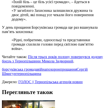
«Їхній біль – це біль усієї громади», – йдеться в
повідомленні.
«У загиблого Захисника залишилися дружина та
двоє дітей, які понад усе чекали його повернення
додому».
У день прощання Борсуківська громада ще раз вшанувала
пам’ять захисника:
«Рідні, побратими, односельці та представники
громади схилили голови перед світлою пам’яттю
воїна».
Читайте також:
Після трьох років полону повернувся додому
боєць з Тернопільщини Микола Задворний
.
борсуківська громада
війна
похорон
прощання
Сергій
Шмигун
тернопільщина
Джерело:
ГОЛОС || Тернопільська агенція новин
Перегляньте також