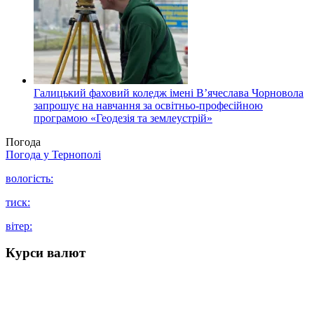
Галицький фаховий коледж імені В’ячеслава Чорновола
запрошує на навчання за освітньо-професійною
програмою «Геодезія та землеустрій»
Погода
Погода у
Тернополі
вологість:
тиск:
вітер:
Курси валют