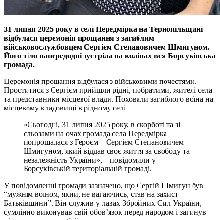
31 липня 2025 року в селі Передмірка на Тернопільщині
відбулася церемонія прощання з загиблим
військовослужбовцем Сергієм Степановичем Шмигуном.
Його тіло напередодні зустріла на колінах вся Борсуківська
громада.
Церемонія прощання відбулася з військовими почестями.
Проститися з Сергієм прийшли рідні, побратими, жителі села
та представники місцевої влади. Поховали загиблого воїна на
місцевому кладовищі в рідному селі.
«Сьогодні, 31 липня 2025 року, в скорботі та зі
сльозами на очах громада села Передмірка
попрощалася з Героєм – Сергієм Степановичем
Шмигуном, який віддав своє життя за свободу та
незалежність України», – повідомили у
Борсуківській територіальній громаді.
У повідомленні громади зазначено, що Сергій Шмигун був
“мужнім воїном, який, не вагаючись, став на захист
Батьківщини”. Він служив у лавах Збройних Сил України,
сумлінно виконував свій обов’язок перед народом і загинув