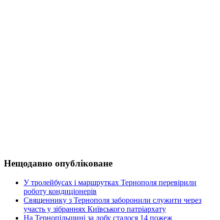
Нещодавно опубліковане
У тролейбусах і маршрутках Тернополя перевірили
роботу кондиціонерів
Священнику з Тернополя заборонили служити через
участь у зібраннях Київського патріархату
На Тернопільщині за добу сталося 14 пожеж