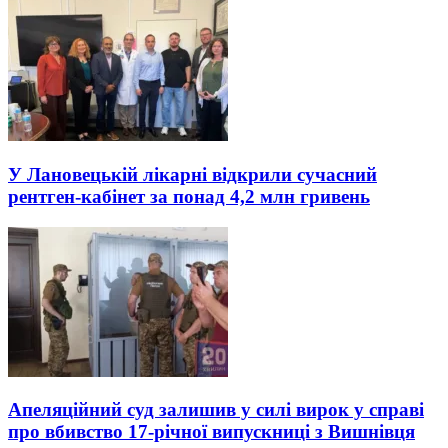
У Лановецькій лікарні відкрили сучасний
рентген-кабінет за понад 4,2 млн гривень
Апеляційний суд залишив у силі вирок у справі
про вбивство 17-річної випускниці з Вишнівця