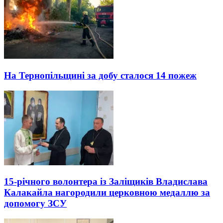
На Тернопільщині за добу сталося 14 пожеж
15-річного волонтера із Заліщиків Владислава
Калакайла нагородили церковною медаллю за
допомогу ЗСУ