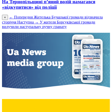
На Тернопільщині п’яний водій намагався
«відкупитися» від поліції
← Попередня
Жителька Бучацької громади відзначила
×
сторіччя
Наступна →
У жителя Борсуківської громади
вилучили наступальну ручну гранату