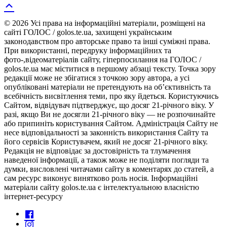
© 2026 Усі права на інформаційні матеріали, розміщені на
сайті ГОЛОС / golos.te.ua, захищені українським
законодавством про авторське право та інші суміжні права.
При використанні, передруку інформаційних та
фото-,відеоматеріалів сайту, гіперпосилання на ГОЛОС /
golos.te.ua має міститися в першому абзаці тексту. Точка зору
редакції може не збігатися з точкою зору автора, а усі
опубліковані матеріали не претендують на об’єктивність та
всебічність висвітлення теми, про яку йдеться. Користуючись
Сайтом, відвідувач підтверджує, що досяг 21-річного віку. У
разі, якщо Ви не досягли 21-річного віку — не розпочинайте
або припиніть користування Сайтом. Адміністрація Сайту не
несе відповідальності за законність використання Сайту та
його сервісів Користувачем, який не досяг 21-річного віку.
Редакція не відповідає за достовірність та тлумачення
наведеної інформації, а також може не поділяти погляди та
думки, висловлені читачами сайту в коментарях до статей, а
сам ресурс виконує винятково роль носія. Інформаційні
матеріали сайту golos.te.ua є інтелектуальною власністю
інтернет-ресурсу