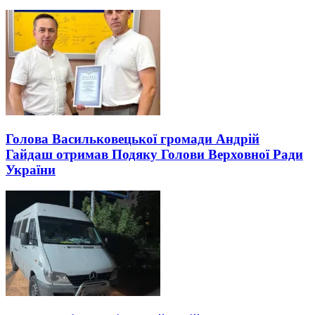
Голова Васильковецької громади Андрій
Гайдаш отримав Подяку Голови Верховної Ради
України