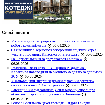
Свіжі новини
У тролейбусах і маршрутках Тернополя перевірили
роботу кондиціонерів
06.08.2026
Священнику з Тернополя заборонили служити через
участь у зібраннях Київського патріархату
06.08.2026
На Тернопільщині за добу сталося 14 пожеж
06.08.2026
15-річного волонтера із Заліщиків Владислава
Калакайла нагородили церковною медаллю за допомогу
ЗСУ
06.08.2026
У Лановецькій лікарні відкрили сучасний рентген-
кабінет за понад 4,2 млн гривень
06.08.2026
Апеляційний суд залишив у силі вирок у справі про
вбивство 17-річної випускниці з Вишнівця
06.08.2026
Голова Васильковецької громади Андрій Гайдаш