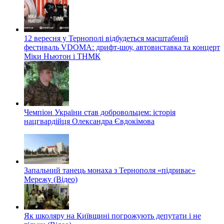
12 вересня у Тернополі відбудеться масштабний
фестиваль VDOMA: дрифт-шоу, автовиставка та концерт
Міки Ньютон і ТНМК
Чемпіон України став добровольцем: історія
нацгвардійця Олександра Євдокімова
Запальний танець монаха з Тернополя «підриває»
Мережу (Відео)
Як школяру на Київщині погрожують депутати і не