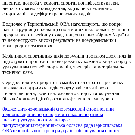
інвентар, потреба у ремонті спортивної інфраструктури,
нестача сучасного обладнання, відтік перспективних
спортсменів та дефіцит тренерських кадрів.
Водночас у Тернопільській ОВА наголошують, що попри
наявні труднощі вихованці спортивних шкіл області успішно
представляють регіон у складі національних збірних України
та демонструють високі результати на всеукраїнських і
міжнародних змаганнях.
Керівникам спортивних шкіл доручили протягом двох тижнів
підготувати пропозиції щодо розвитку кожного виду спорту з
урахуванням потреб спортсменів, тренерів та матеріально-
технічної бази.
Серед основних пріоритетів майбутньої стратегії розвитку
визначено підтримку видів спорту, які є візитівкою
Тернопільщини, розвиток масового спорту та залучення
більшої кількості дітей до занять фізичною культурою.
бюджет
дитячо-юнацький спорт
масовий спорт
новини
тернопільщини
спорт
спортивні школи
спортивна
інфраструктура
спортсмени
тарас
пастух
тернопіль
тернопільська обласна рада
Тернопільська
ОВА
тернопільщина
тренери
україна
фінансування спорту