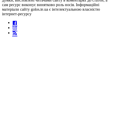
думки, висловлені читачами сайту в коментарях до статей, а
сам ресурс виконує винятково роль носія. Інформаційні
матеріали сайту golos.te.ua є інтелектуальною власністю
інтернет-ресурсу