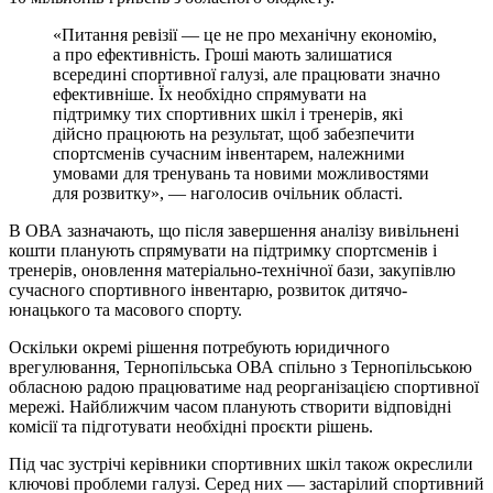
«Питання ревізії — це не про механічну економію,
а про ефективність. Гроші мають залишатися
всередині спортивної галузі, але працювати значно
ефективніше. Їх необхідно спрямувати на
підтримку тих спортивних шкіл і тренерів, які
дійсно працюють на результат, щоб забезпечити
спортсменів сучасним інвентарем, належними
умовами для тренувань та новими можливостями
для розвитку», — наголосив очільник області.
В ОВА зазначають, що після завершення аналізу вивільнені
кошти планують спрямувати на підтримку спортсменів і
тренерів, оновлення матеріально-технічної бази, закупівлю
сучасного спортивного інвентарю, розвиток дитячо-
юнацького та масового спорту.
Оскільки окремі рішення потребують юридичного
врегулювання, Тернопільська ОВА спільно з Тернопільською
обласною радою працюватиме над реорганізацією спортивної
мережі. Найближчим часом планують створити відповідні
комісії та підготувати необхідні проєкти рішень.
Під час зустрічі керівники спортивних шкіл також окреслили
ключові проблеми галузі. Серед них — застарілий спортивний