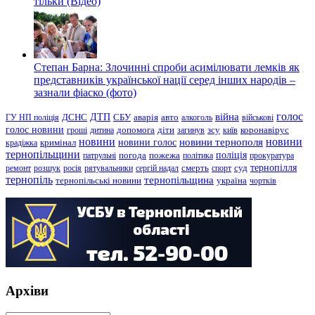
тільки (Відео)
Степан Барна: Злочинні спроби асимілювати лемків як
представників української нації серед інших народів –
зазнали фіаско (фото)
голос
війна
ДТП
ГУ НП поліція
ДСНС
СБУ
аварія
авто
алкоголь
військові
голос новини
зсу
гроші
дитина
допомога
діти
загинув
київ
коронавірус
новини
новини тернополя
новини
новини голос
кримінал
крадіжка
тернопільщини
поліція
патрульні
погода
пожежа
політика
прокуратура
тернопілля
суд
ремонт
розшук
росія
рятувальники
сергій надал
смерть
спорт
тернопіль
тернопільщина
україна
тернопільські новини
чортків
Архіви