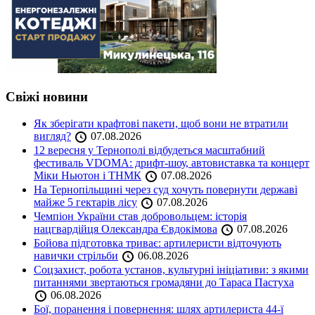
Свіжі новини
Як зберігати крафтові пакети, щоб вони не втратили
вигляд?
07.08.2026
12 вересня у Тернополі відбудеться масштабний
фестиваль VDOMA: дрифт-шоу, автовиставка та концерт
Міки Ньютон і ТНМК
07.08.2026
На Тернопільщині через суд хочуть повернути державі
майже 5 гектарів лісу
07.08.2026
Чемпіон України став добровольцем: історія
нацгвардійця Олександра Євдокімова
07.08.2026
Бойова підготовка триває: артилеристи відточують
навички стрільби
06.08.2026
Соцзахист, робота установ, культурні ініціативи: з якими
питаннями звертаються громадяни до Тараса Пастуха
06.08.2026
Бої, поранення і повернення: шлях артилериста 44-ї