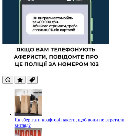
Останні
Популярні
Теги
Як зберігати крафтові пакети, щоб вони не втратили
вигляд?