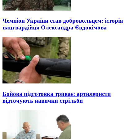
Чемпіон України став добровольцем: історія
нацгвардійця Олександра Євдокімова
Бойова підготовка триває: артилеристи
відточують навички стрільби