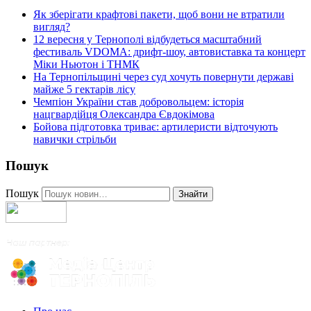
Як зберігати крафтові пакети, щоб вони не втратили
вигляд?
12 вересня у Тернополі відбудеться масштабний
фестиваль VDOMA: дрифт-шоу, автовиставка та концерт
Міки Ньютон і ТНМК
На Тернопільщині через суд хочуть повернути державі
майже 5 гектарів лісу
Чемпіон України став добровольцем: історія
нацгвардійця Олександра Євдокімова
Бойова підготовка триває: артилеристи відточують
навички стрільби
Пошук
Пошук
Знайти