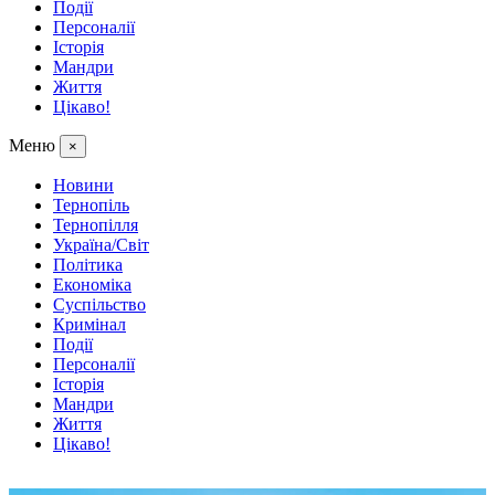
Події
Персоналії
Історія
Мандри
Життя
Цікаво!
Меню
×
Новини
Тернопіль
Тернопілля
Україна/Світ
Політика
Економіка
Суспільство
Кримінал
Події
Персоналії
Історія
Мандри
Життя
Цікаво!