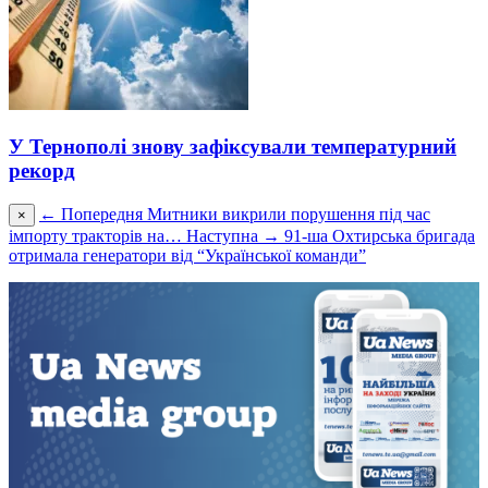
У Тернополі знову зафіксували температурний
рекорд
← Попередня
Митники викрили порушення під час
×
імпорту тракторів на…
Наступна →
91-ша Охтирська бригада
отримала генератори від “Української команди”