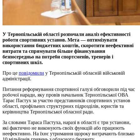
У Тернопільській області розпочали аналіз ефективності
роботи спортивних установ. Мета — оптимізувати
використання бюджетних коштів, скоротити неефективні
витрати та спрямувати більше фінансування
безпосередньо на потреби спортсменів, тренерів і
спортивних шкіл.
Про це
повідомили
у Тернопільській обласній військовій
адміністрації.
Питання реформування спортивної галузі обговорили під час
робочої наради, яку провів начальник Тернопільської ОВА
Тарас Пастух за участю представників спортивних установ
області, профільних структурних підрозділів, юристів та
керівництва Тернопільської обласної ради.
За словами Тараса Пастуха, наразі в області є три установи,
які фактично не виконують своїх функцій або працюють
неефективно. На їхнє утримання щороку витрачають близько
10 мільйонів гривень з обласного бюджету.