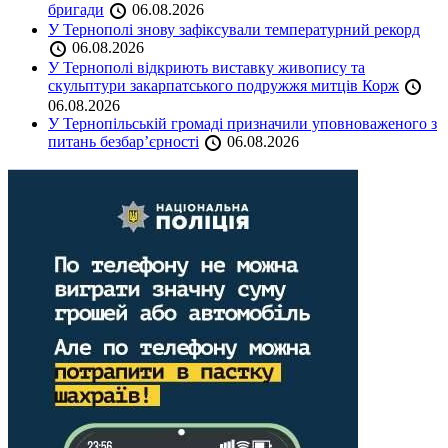
бригади
06.08.2026
У Тернополі знову зафіксували температурний рекорд
06.08.2026
У Тернополі відкриють виставку живопису та
скульптури закарпатського подружжя митців Корж
06.08.2026
У Тернопільській громаді призначили уповноваженого з
питань безбар’єрності
06.08.2026