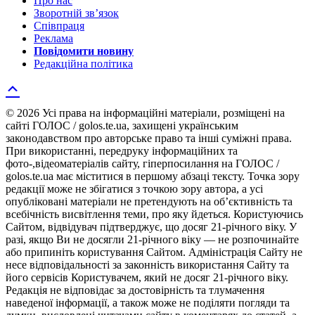
Про нас
Зворотній зв’язок
Співпраця
Реклама
Повідомити новину
Редакційна політика
© 2026 Усі права на інформаційні матеріали, розміщені на
сайті ГОЛОС / golos.te.ua, захищені українським
законодавством про авторське право та інші суміжні права.
При використанні, передруку інформаційних та
фото-,відеоматеріалів сайту, гіперпосилання на ГОЛОС /
golos.te.ua має міститися в першому абзаці тексту. Точка зору
редакції може не збігатися з точкою зору автора, а усі
опубліковані матеріали не претендують на об’єктивність та
всебічність висвітлення теми, про яку йдеться. Користуючись
Сайтом, відвідувач підтверджує, що досяг 21-річного віку. У
разі, якщо Ви не досягли 21-річного віку — не розпочинайте
або припиніть користування Сайтом. Адміністрація Сайту не
несе відповідальності за законність використання Сайту та
його сервісів Користувачем, який не досяг 21-річного віку.
Редакція не відповідає за достовірність та тлумачення
наведеної інформації, а також може не поділяти погляди та