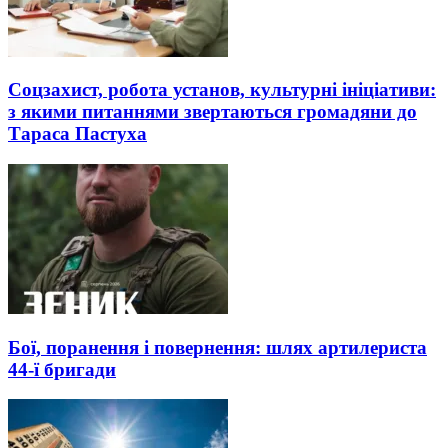
Соцзахист, робота установ, культурні ініціативи:
з якими питаннями звертаються громадяни до
Тараса Пастуха
Бої, поранення і повернення: шлях артилериста
44-ї бригади