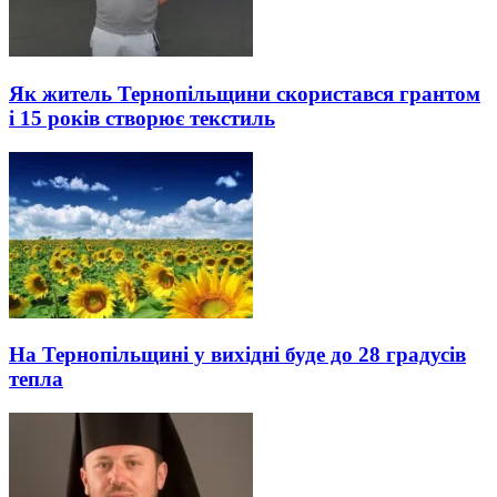
Як житель Тернопільщини скористався грантом
і 15 років створює текстиль
На Тернопільщині у вихідні буде до 28 градусів
тепла