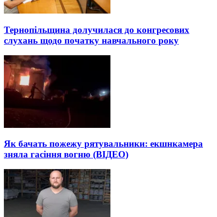
Тернопільщина долучилася до конгресових
слухань щодо початку навчального року
Як бачать пожежу рятувальники: екшнкамера
зняла гасіння вогню (ВІДЕО)