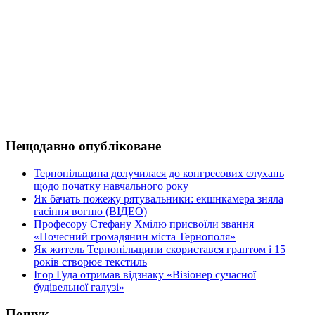
Нещодавно опубліковане
Тернопільщина долучилася до конгресових слухань
щодо початку навчального року
Як бачать пожежу рятувальники: екшнкамера зняла
гасіння вогню (ВІДЕО)
Професору Стефану Хмілю присвоїли звання
«Почесний громадянин міста Тернополя»
Як житель Тернопільщини скористався грантом і 15
років створює текстиль
Ігор Гуда отримав відзнаку «Візіонер сучасної
будівельної галузі»
Пошук