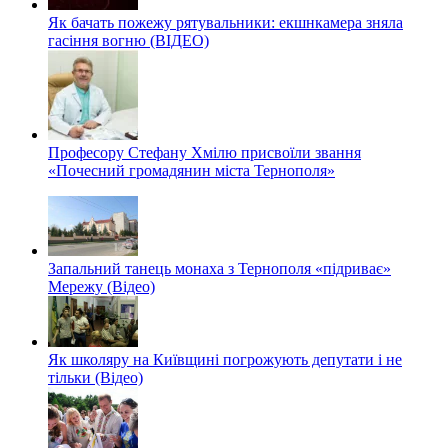
Як бачать пожежу рятувальники: екшнкамера зняла
гасіння вогню (ВІДЕО)
Професору Стефану Хмілю присвоїли звання
«Почесний громадянин міста Тернополя»
Запальний танець монаха з Тернополя «підриває»
Мережу (Відео)
Як школяру на Київщині погрожують депутати і не
тільки (Відео)