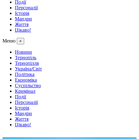
Події
Персоналії
Історія
Мандри
Життя
Цікаво!
Меню
×
Новини
Тернопіль
Тернопілля
Україна/Світ
Політика
Економіка
Суспільство
Кримінал
Події
Персоналії
Історія
Мандри
Життя
Цікаво!