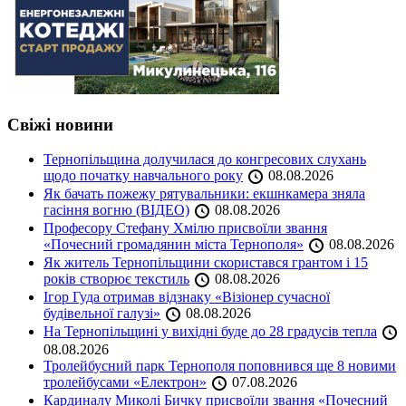
Свіжі новини
Тернопільщина долучилася до конгресових слухань
щодо початку навчального року
08.08.2026
Як бачать пожежу рятувальники: екшнкамера зняла
гасіння вогню (ВІДЕО)
08.08.2026
Професору Стефану Хмілю присвоїли звання
«Почесний громадянин міста Тернополя»
08.08.2026
Як житель Тернопільщини скористався грантом і 15
років створює текстиль
08.08.2026
Ігор Гуда отримав відзнаку «Візіонер сучасної
будівельної галузі»
08.08.2026
На Тернопільщині у вихідні буде до 28 градусів тепла
08.08.2026
Тролейбусний парк Тернополя поповнився ще 8 новими
тролейбусами «Електрон»
07.08.2026
Кардиналу Миколі Бичку присвоїли звання «Почесний