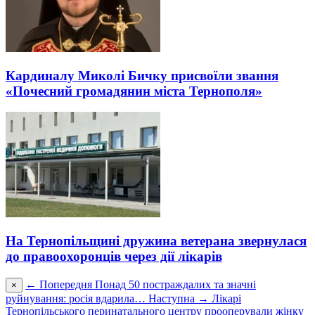
Кардиналу Миколі Бичку присвоїли звання
«Почесний громадянин міста Тернополя»
На Тернопільщині дружина ветерана звернулася
до правоохоронців через дії лікарів
← Попередня
Понад 50 постраждалих та значні
×
руйнування: росія вдарила…
Наступна →
Лікарі
Тернопільського перинатального центру прооперували жінку