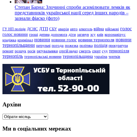
Степан Барна: Злочинні спроби асимілювати лемків як
представників української нації серед інших народів –
зазнали фіаско (фото)
голос
війна
ДТП
ГУ НП поліція
ДСНС
СБУ
аварія
авто
алкоголь
військові
голос новини
зсу
гроші
дитина
допомога
діти
загинув
київ
коронавірус
новини
новини тернополя
новини
новини голос
кримінал
крадіжка
тернопільщини
поліція
патрульні
погода
пожежа
політика
прокуратура
тернопілля
суд
ремонт
розшук
росія
рятувальники
сергій надал
смерть
спорт
тернопіль
тернопільщина
україна
тернопільські новини
чортків
Архіви
Архіви
Ми в соціальних мережах