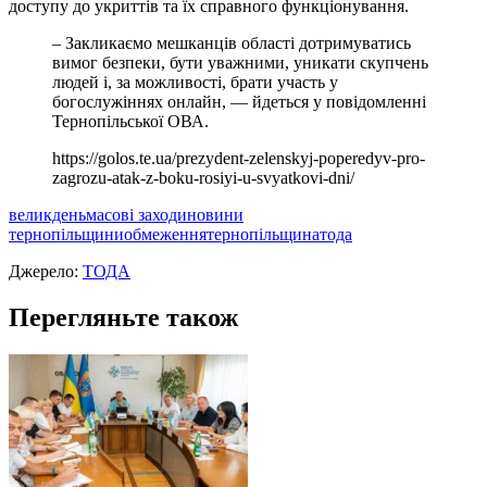
доступу до укриттів та їх справного функціонування.
– Закликаємо мешканців області дотримуватись
вимог безпеки, бути уважними, уникати скупчень
людей і, за можливості, брати участь у
богослужіннях онлайн, — йдеться у повідомленні
Тернопільської ОВА.
https://golos.te.ua/prezydent-zelenskyj-poperedyv-pro-
zagrozu-atak-z-boku-rosiyi-u-svyatkovi-dni/
великдень
масові заходи
новини
тернопільщини
обмеження
тернопільщина
тода
Джерело:
ТОДА
Перегляньте також