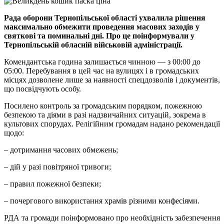
Рада оборони Тернопільської області ухвалила рішення
максимально обмежити проведення масових заходів у
святкові та поминальні дні. Про це поінформували у
Тернопільській обласній військовій адміністрації.
Комендантська година залишається чинною — з 00:00 до
05:00. Перебування в цей час на вулицях і в громадських
місцях дозволене лише за наявності спецдозволів і документів,
що посвідчують особу.
Посилено контроль за громадським порядком, пожежною
безпекою та діями в разі надзвичайних ситуацій, зокрема в
культових спорудах. Релігійним громадам надано рекомендації
щодо:
– дотримання часових обмежень;
– дій у разі повітряної тривоги;
– правил пожежної безпеки;
– почергового використання храмів різними конфесіями.
РДА та громади поінформовано про необхідність забезпечення