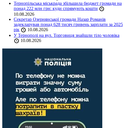
Тернопільська міськрада збільшила бюджет громади на
понад 222 млн грн: куди спрямують кошти
10.08.2026
Секретар Озернянської громади Назар Романів
задекларував понад 628 тисяч гривень зарплати за 2025
рік
10.08.2026
У Тернополі на вул. Торговиця знайшли тіло чоловіка
10.08.2026