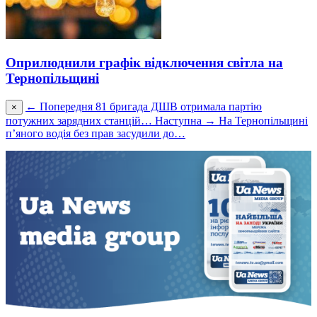
Оприлюднили графік відключення світла на
Тернопільщині
← Попередня
81 бригада ДШВ отримала партію
×
потужних зарядних станцій…
Наступна →
На Тернопільщині
п’яного водія без прав засудили до…