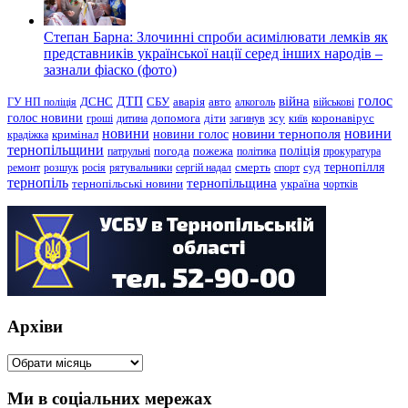
Степан Барна: Злочинні спроби асимілювати лемків як
представників української нації серед інших народів –
зазнали фіаско (фото)
голос
війна
ДТП
ГУ НП поліція
ДСНС
СБУ
аварія
авто
алкоголь
військові
голос новини
зсу
гроші
дитина
допомога
діти
загинув
київ
коронавірус
новини
новини тернополя
новини
новини голос
кримінал
крадіжка
тернопільщини
поліція
патрульні
погода
пожежа
політика
прокуратура
тернопілля
суд
ремонт
розшук
росія
рятувальники
сергій надал
смерть
спорт
тернопіль
тернопільщина
україна
тернопільські новини
чортків
Архіви
Архіви
Ми в соціальних мережах