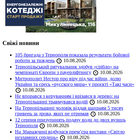
Свіжі новини
105 бригада з Тернополя показала результати бойової
роботи за тиждень
10.08.2026
Тернопільський рятувальник здобув «срібло» на
чемпіонаті Європи з пауерліфтингу
10.08.2026
Митрополит Нестор про віру під час війни, долю
України та єресь «русского мира» у проєкті «Такі часи»
10.08.2026
Не впорався з керуванням і врізався в дерево: на
Тернопільщині травмувався водій
10.08.2026
На Тернопільщині чоловік віддав шахраям 5 тисяч
гривень за дрова, яких не отримав
10.08.2026
12 серпня призупинять подачу води до двох вулиць
Тернополя
10.08.2026
На Збаражчині відбулася прем’єра вистави «Світло
незламних сердець»
10.08.2026