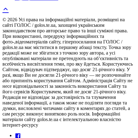
© 2026 Усі права на інформаційні матеріали, розміщені на
сайті ГОЛОС / golos.te.ua, захищені українським
законодавством про авторське право та інші суміжні права.
При використанні, передруку інформаційних та
фото-,відеоматеріалів сайту, гіперпосилання на ГОЛОС /
golos.te.ua має міститися в першому абзаці тексту. Точка зору
редакції може не збігатися з точкою зору автора, а усі
опубліковані матеріали не претендують на об’єктивність та
всебічність висвітлення теми, про яку йдеться. Користуючись
Сайтом, відвідувач підтверджує, що досяг 21-річного віку. У
разі, якщо Ви не досягли 21-річного віку — не розпочинайте
або припиніть користування Сайтом. Адміністрація Сайту не
несе відповідальності за законність використання Сайту та
його сервісів Користувачем, який не досяг 21-річного віку.
Редакція не відповідає за достовірність та тлумачення
наведеної інформації, а також може не поділяти погляди та
думки, висловлені читачами сайту в коментарях до статей, а
сам ресурс виконує винятково роль носія. Інформаційні
матеріали сайту golos.te.ua є інтелектуальною власністю
інтернет-ресурсу