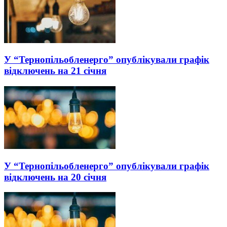
У “Тернопільобленерго” опублікували графік
відключень на 21 січня
У “Тернопільобленерго” опублікували графік
відключень на 20 січня