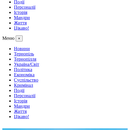
Події
Персоналії
Історія
Мандри
Життя
Цікаво!
Меню
×
Новини
Тернопіль
Тернопілля
Україна/Світ
Політика
Економіка
Суспільство
Кримінал
Події
Персоналії
Історія
Мандри
Життя
Цікаво!