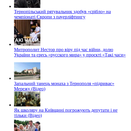
Тернопільський рятувальник здобув «срібло» на
чемпіонаті Європи з пауерліфтингу
Митрополит Нестор про віру під час війни, долю
України та єресь «русского мира» у проєкті «Такі часи»
Запальний танець монаха з Тернополя «підриває»
Мережу (Відео)
Як школяру на Київщині погрожують депутати і не
тільки (Відео)