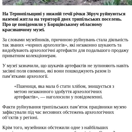
На Тернопільщині у нижній течії річки Збруч руйнуються
наземні житла на території двох трипільських поселень.
Про це повідомили у Борщівському обласному
краєзнавчому музеї.
За словами музейників, причиною руйнувань стала діяльність
так званих «чорних археологів», які незаконно шукають та
видобувають археологічні артефакти для подальшого продажу
приватним колекціонерам.
У музеї зазначили, що шукачів артефактів не зупиняють навіть
засіяні поля озимини, які вони пошкоджують разом із
пам’ятками археології.
«Пшениця, яка мала б стати хлібом, знищується з
метою незаконного здобуття археологічних
артефактів», — наголосили у повідомленні.
Факти руйнування трипільських пам’яток працівники музею
зафіксували під час весняних обстежень археологічних
об’єктів у регіоні.
Крім того, музейники обстежили одне з найбільших