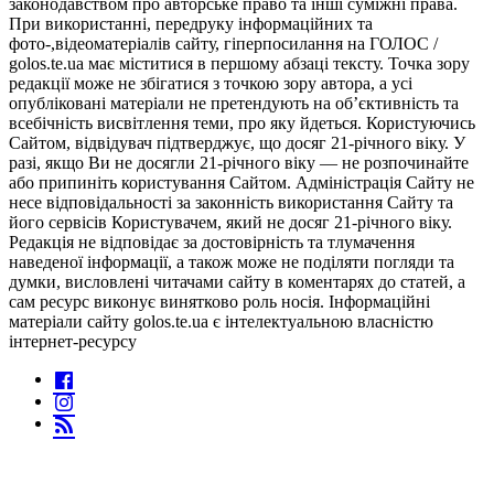
законодавством про авторське право та інші суміжні права.
При використанні, передруку інформаційних та
фото-,відеоматеріалів сайту, гіперпосилання на ГОЛОС /
golos.te.ua має міститися в першому абзаці тексту. Точка зору
редакції може не збігатися з точкою зору автора, а усі
опубліковані матеріали не претендують на об’єктивність та
всебічність висвітлення теми, про яку йдеться. Користуючись
Сайтом, відвідувач підтверджує, що досяг 21-річного віку. У
разі, якщо Ви не досягли 21-річного віку — не розпочинайте
або припиніть користування Сайтом. Адміністрація Сайту не
несе відповідальності за законність використання Сайту та
його сервісів Користувачем, який не досяг 21-річного віку.
Редакція не відповідає за достовірність та тлумачення
наведеної інформації, а також може не поділяти погляди та
думки, висловлені читачами сайту в коментарях до статей, а
сам ресурс виконує винятково роль носія. Інформаційні
матеріали сайту golos.te.ua є інтелектуальною власністю
інтернет-ресурсу