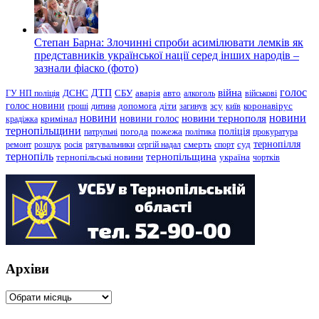
Степан Барна: Злочинні спроби асимілювати лемків як
представників української нації серед інших народів –
зазнали фіаско (фото)
голос
війна
ДТП
ГУ НП поліція
ДСНС
СБУ
аварія
авто
алкоголь
військові
голос новини
зсу
гроші
дитина
допомога
діти
загинув
київ
коронавірус
новини
новини тернополя
новини
новини голос
кримінал
крадіжка
тернопільщини
поліція
патрульні
погода
пожежа
політика
прокуратура
тернопілля
суд
ремонт
розшук
росія
рятувальники
сергій надал
смерть
спорт
тернопіль
тернопільщина
україна
тернопільські новини
чортків
Архіви
Архіви