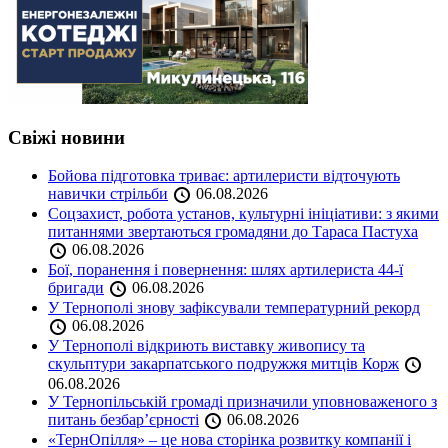
Свіжі новини
Бойова підготовка триває: артилеристи відточують
навички стрільби
06.08.2026
Соцзахист, робота установ, культурні ініціативи: з якими
питаннями звертаються громадяни до Тараса Пастуха
06.08.2026
Бої, поранення і повернення: шлях артилериста 44-ї
бригади
06.08.2026
У Тернополі знову зафіксували температурний рекорд
06.08.2026
У Тернополі відкриють виставку живопису та
скульптури закарпатського подружжя митців Корж
06.08.2026
У Тернопільській громаді призначили уповноваженого з
питань безбар’єрності
06.08.2026
«ТернОпілля» – це нова сторінка розвитку компанії і