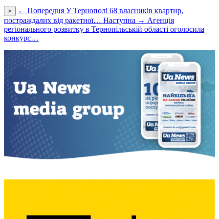
← Попередня
У Тернополі 68 власників квартир,
×
постраждалих від ракетної…
Наступна →
Агенція
регіонального розвитку в Тернопільській області оголосила
конкурс…