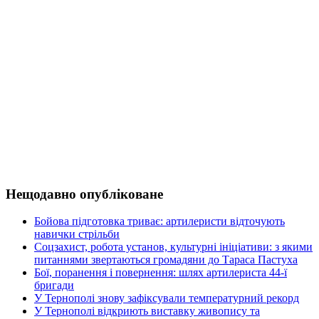
Нещодавно опубліковане
Бойова підготовка триває: артилеристи відточують
навички стрільби
Соцзахист, робота установ, культурні ініціативи: з якими
питаннями звертаються громадяни до Тараса Пастуха
Бої, поранення і повернення: шлях артилериста 44-ї
бригади
У Тернополі знову зафіксували температурний рекорд
У Тернополі відкриють виставку живопису та