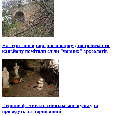
На території природного парку Дністровського
каньйону помітили сліди “чорних” археологів
Перший фестиваль трипільської культури
проведуть на Борщівщині