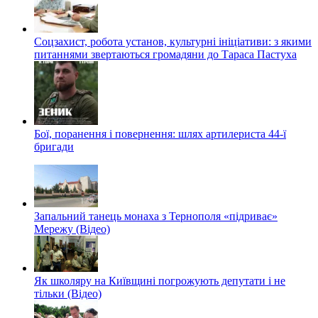
Соцзахист, робота установ, культурні ініціативи: з якими
питаннями звертаються громадяни до Тараса Пастуха
Бої, поранення і повернення: шлях артилериста 44-ї
бригади
Запальний танець монаха з Тернополя «підриває»
Мережу (Відео)
Як школяру на Київщині погрожують депутати і не
тільки (Відео)