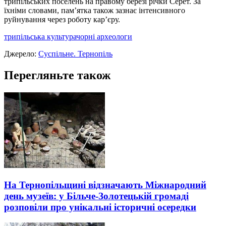
трипільських поселень на правому березі річки Серет. За
їхніми словами, пам’ятка також зазнає інтенсивного
руйнування через роботу кар’єру.
трипільська культура
чорні археологи
Джерело:
Суспільне. Тернопіль
Перегляньте також
На Тернопільщині відзначають Міжнародний
день музеїв: у Більче-Золотецькій громаді
розповіли про унікальні історичні осередки