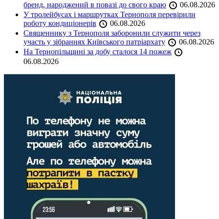
бренд, народжений в повазі до свого краю
06.08.2026
У тролейбусах і маршрутках Тернополя перевірили
роботу кондиціонерів
06.08.2026
Священнику з Тернополя заборонили служити через
участь у зібраннях Київського патріархату
06.08.2026
На Тернопільщині за добу сталося 14 пожеж
06.08.2026