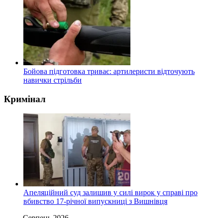
Бойова підготовка триває: артилеристи відточують
навички стрільби
Кримінал
Апеляційний суд залишив у силі вирок у справі про
вбивство 17-річної випускниці з Вишнівця
Серпень 2026