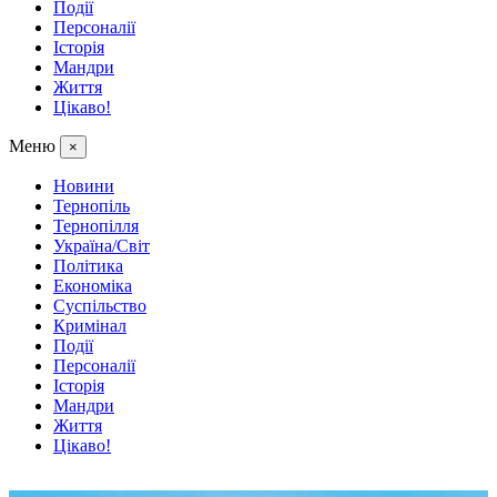
Події
Персоналії
Історія
Мандри
Життя
Цікаво!
Меню
×
Новини
Тернопіль
Тернопілля
Україна/Світ
Політика
Економіка
Суспільство
Кримінал
Події
Персоналії
Історія
Мандри
Життя
Цікаво!