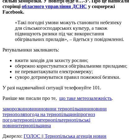
сильні заморозки. У повітрі буде 0…-3°. Про це написали
сторінці
обласного управління ДСНС
у соцмережі
Facebook.
«Такі погодні умови можуть становити небезпеку
для сільськогосподарських культур, а також
підвищують ризики під час використання
обігрівальних приладів», – йдеться у повідомленні.
Рятувальники закликають:
вжити заходів для захисту рослин;
обережно користуватися обігрівальними приладами;
не перевантажувати електромережу;
суворо дотримуватися правил пожежної безпеки.
У разі надзвичайної ситуації телефонуйте 101.
Раніше ми писали про те,
що таке метеозалежність
.
заморозки
новини
новини тернопільщини
новини
тернополя
погода на тернопільщині
прогноз
погоди
тернопілля
тернопіль
тернопільські
новини
тернопільщина
Джерело:
ГОЛОС || Тернопільська агенція новин