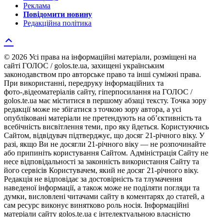
Реклама
Повідомити новину
Редакційна політика
© 2026 Усі права на інформаційні матеріали, розміщені на
сайті ГОЛОС / golos.te.ua, захищені українським
законодавством про авторське право та інші суміжні права.
При використанні, передруку інформаційних та
фото-,відеоматеріалів сайту, гіперпосилання на ГОЛОС /
golos.te.ua має міститися в першому абзаці тексту. Точка зору
редакції може не збігатися з точкою зору автора, а усі
опубліковані матеріали не претендують на об’єктивність та
всебічність висвітлення теми, про яку йдеться. Користуючись
Сайтом, відвідувач підтверджує, що досяг 21-річного віку. У
разі, якщо Ви не досягли 21-річного віку — не розпочинайте
або припиніть користування Сайтом. Адміністрація Сайту не
несе відповідальності за законність використання Сайту та
його сервісів Користувачем, який не досяг 21-річного віку.
Редакція не відповідає за достовірність та тлумачення
наведеної інформації, а також може не поділяти погляди та
думки, висловлені читачами сайту в коментарях до статей, а
сам ресурс виконує винятково роль носія. Інформаційні
матеріали сайту golos.te.ua є інтелектуальною власністю