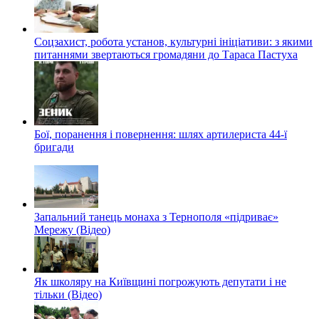
Соцзахист, робота установ, культурні ініціативи: з якими
питаннями звертаються громадяни до Тараса Пастуха
Бої, поранення і повернення: шлях артилериста 44-ї
бригади
Запальний танець монаха з Тернополя «підриває»
Мережу (Відео)
Як школяру на Київщині погрожують депутати і не
тільки (Відео)