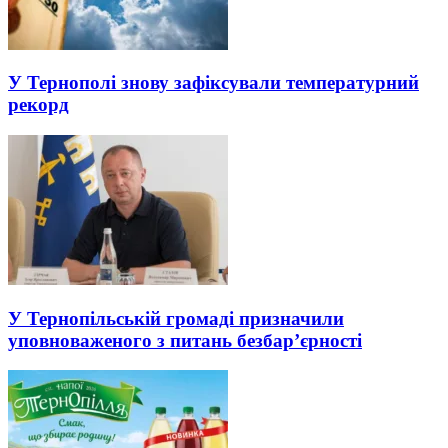
У Тернополі знову зафіксували температурний
рекорд
У Тернопільській громаді призначили
уповноваженого з питань безбар’єрності