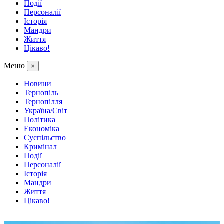
Події
Персоналії
Історія
Мандри
Життя
Цікаво!
Меню
×
Новини
Тернопіль
Тернопілля
Україна/Світ
Політика
Економіка
Суспільство
Кримінал
Події
Персоналії
Історія
Мандри
Життя
Цікаво!