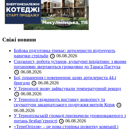
Свіжі новини
Бойова підготовка триває: артилеристи відточують
навички стрільби
06.08.2026
Соцзахист, робота установ, культурні ініціативи: з якими
питаннями звертаються громадяни до Тараса Пастуха
06.08.2026
Бої, поранення і повернення: шлях артилериста 44-ї
бригади
06.08.2026
У Тернополі знову зафіксували температурний рекорд
06.08.2026
У Тернополі відкриють виставку живопису та
скульптури закарпатського подружжя митців Корж
06.08.2026
У Тернопільській громаді призначили уповноваженого з
питань безбар’єрності
06.08.2026
«ТернОпілля» – це нова сторінка розвитку компанії і