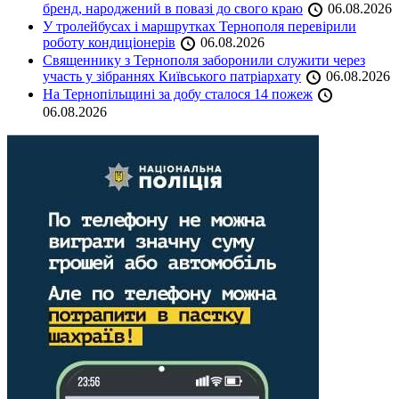
бренд, народжений в повазі до свого краю
06.08.2026
У тролейбусах і маршрутках Тернополя перевірили
роботу кондиціонерів
06.08.2026
Священнику з Тернополя заборонили служити через
участь у зібраннях Київського патріархату
06.08.2026
На Тернопільщині за добу сталося 14 пожеж
06.08.2026