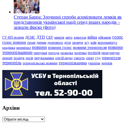
Степан Барна: Злочинні спроби асимілювати лемків як
представників української нації серед інших народів –
зазнали фіаско (фото)
голос
війна
ДТП
ГУ НП поліція
ДСНС
СБУ
аварія
авто
алкоголь
військові
голос новини
зсу
гроші
дитина
допомога
діти
загинув
київ
коронавірус
новини
новини тернополя
новини
новини голос
кримінал
крадіжка
тернопільщини
поліція
патрульні
погода
пожежа
політика
прокуратура
тернопілля
суд
ремонт
розшук
росія
рятувальники
сергій надал
смерть
спорт
тернопіль
тернопільщина
україна
тернопільські новини
чортків
Архіви
Архіви