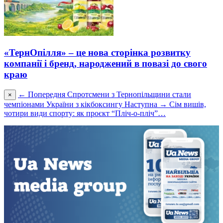
«ТернОпілля» – це нова сторінка розвитку
компанії і бренд, народжений в повазі до свого
краю
← Попередня
Спротсмени з Тернопільщини стали
×
чемпіонами України з кікбоксингу
Наступна →
Сім вишів,
чотири види спорту: як проєкт “Пліч-о-пліч”…