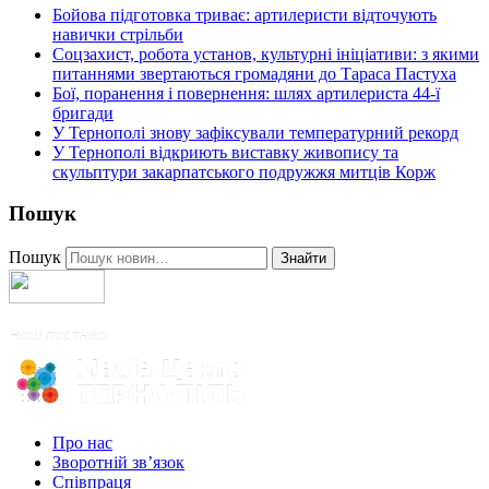
Бойова підготовка триває: артилеристи відточують
навички стрільби
Соцзахист, робота установ, культурні ініціативи: з якими
питаннями звертаються громадяни до Тараса Пастуха
Бої, поранення і повернення: шлях артилериста 44-ї
бригади
У Тернополі знову зафіксували температурний рекорд
У Тернополі відкриють виставку живопису та
скульптури закарпатського подружжя митців Корж
Пошук
Пошук
Знайти
Про нас
Зворотній зв’язок
Співпраця