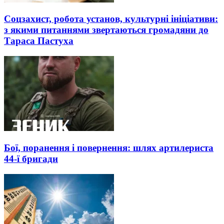
Соцзахист, робота установ, культурні ініціативи:
з якими питаннями звертаються громадяни до
Тараса Пастуха
Бої, поранення і повернення: шлях артилериста
44-ї бригади