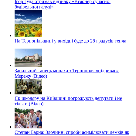
Ігор Гуда отримав відзнаку «Візіонер сучасної
будівельної галузі»
На Тернопільщині у вихідні буде до 28 градусів тепла
Запальний танець монаха з Тернополя «підриває»
Мережу (Відео)
Як школяру на Київщині погрожують депутати і не
тільки (Відео)
Степан Барна: Злочинні спроби асимілювати лемків як