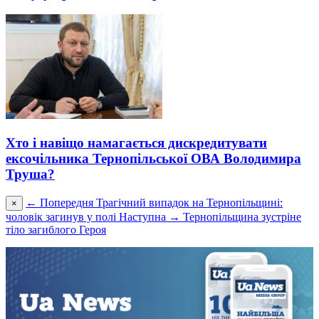
Хто і навіщо намагається дискредитувати
ексочільника Тернопільської ОВА Володимира
Труша?
← Попередня
Трагічний випадок на Тернопільщині:
×
чоловік загинув у полі
Наступна →
Тернопільщина зустріне
тіло загиблого Героя