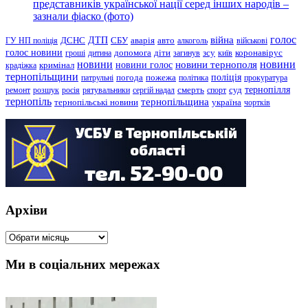
представників української нації серед інших народів –
зазнали фіаско (фото)
голос
війна
ДТП
ГУ НП поліція
ДСНС
СБУ
аварія
авто
алкоголь
військові
голос новини
зсу
гроші
дитина
допомога
діти
загинув
київ
коронавірус
новини
новини тернополя
новини
новини голос
кримінал
крадіжка
тернопільщини
поліція
патрульні
погода
пожежа
політика
прокуратура
тернопілля
суд
ремонт
розшук
росія
рятувальники
сергій надал
смерть
спорт
тернопіль
тернопільщина
україна
тернопільські новини
чортків
Архіви
Архіви
Ми в соціальних мережах