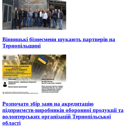
Вінницькі бізнесмени шукають партнерів на
Тернопільщині
Розпочато збір заяв на акредитацію
підприємств-виробників оборонної продукції та
волонтерських організацій Тернопільської
області