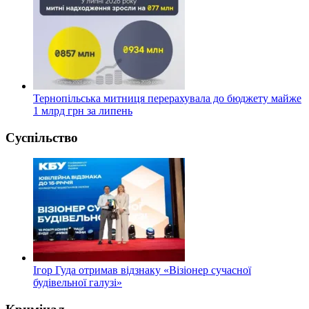
Тернопільська митниця перерахувала до бюджету майже
1 млрд грн за липень
Суспільство
Ігор Гуда отримав відзнаку «Візіонер сучасної
будівельної галузі»