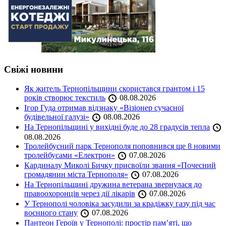
Свіжі новини
Як житель Тернопільщини скористався грантом і 15
років створює текстиль
08.08.2026
Ігор Гуда отримав відзнаку «Візіонер сучасної
будівельної галузі»
08.08.2026
На Тернопільщині у вихідні буде до 28 градусів тепла
08.08.2026
Тролейбусний парк Тернополя поповнився ще 8 новими
тролейбусами «Електрон»
07.08.2026
Кардиналу Миколі Бичку присвоїли звання «Почесний
громадянин міста Тернополя»
07.08.2026
На Тернопільщині дружина ветерана звернулася до
правоохоронців через дії лікарів
07.08.2026
У Тернополі чоловіка засудили за крадіжку газу під час
воєнного стану
07.08.2026
Пантеон Героїв у Тернополі: простір пам’яті, що