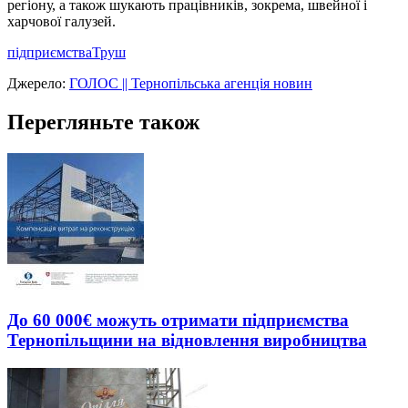
регіону, а також шукають працівників, зокрема, швейної і
харчової галузей.
підприємства
Труш
Джерело:
ГОЛОС || Тернопільська агенція новин
Перегляньте також
До 60 000€ можуть отримати підприємства
Тернопільщини на відновлення виробництва