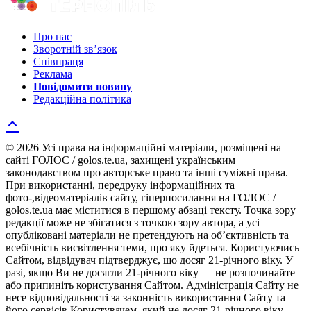
Про нас
Зворотній зв’язок
Співпраця
Реклама
Повідомити новину
Редакційна політика
© 2026 Усі права на інформаційні матеріали, розміщені на
сайті ГОЛОС / golos.te.ua, захищені українським
законодавством про авторське право та інші суміжні права.
При використанні, передруку інформаційних та
фото-,відеоматеріалів сайту, гіперпосилання на ГОЛОС /
golos.te.ua має міститися в першому абзаці тексту. Точка зору
редакції може не збігатися з точкою зору автора, а усі
опубліковані матеріали не претендують на об’єктивність та
всебічність висвітлення теми, про яку йдеться. Користуючись
Сайтом, відвідувач підтверджує, що досяг 21-річного віку. У
разі, якщо Ви не досягли 21-річного віку — не розпочинайте
або припиніть користування Сайтом. Адміністрація Сайту не
несе відповідальності за законність використання Сайту та
його сервісів Користувачем, який не досяг 21-річного віку.