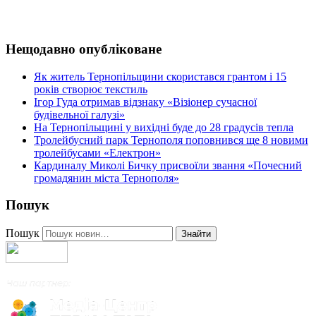
Нещодавно опубліковане
Як житель Тернопільщини скористався грантом і 15
років створює текстиль
Ігор Гуда отримав відзнаку «Візіонер сучасної
будівельної галузі»
На Тернопільщині у вихідні буде до 28 градусів тепла
Тролейбусний парк Тернополя поповнився ще 8 новими
тролейбусами «Електрон»
Кардиналу Миколі Бичку присвоїли звання «Почесний
громадянин міста Тернополя»
Пошук
Пошук
Знайти