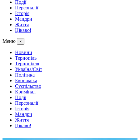
Події
Персоналії
Історія
Мандри
Життя
Цікаво!
Меню
×
Новини
Тернопіль
Тернопілля
Україна/Світ
Політика
Економіка
Суспільство
Кримінал
Події
Персоналії
Історія
Мандри
Життя
Цікаво!