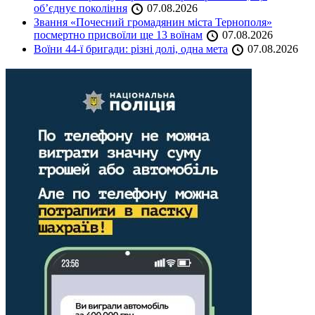
об’єднує покоління
07.08.2026
Звання «Почесний громадянин міста Тернополя»
посмертно присвоїли ще 13 воїнам
07.08.2026
Воїни 44-ї бригади: різні долі, одна мета
07.08.2026