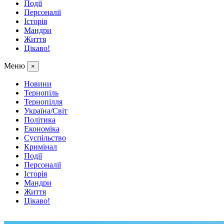
Події
Персоналії
Історія
Мандри
Життя
Цікаво!
Меню
×
Новини
Тернопіль
Тернопілля
Україна/Світ
Політика
Економіка
Суспільство
Кримінал
Події
Персоналії
Історія
Мандри
Життя
Цікаво!