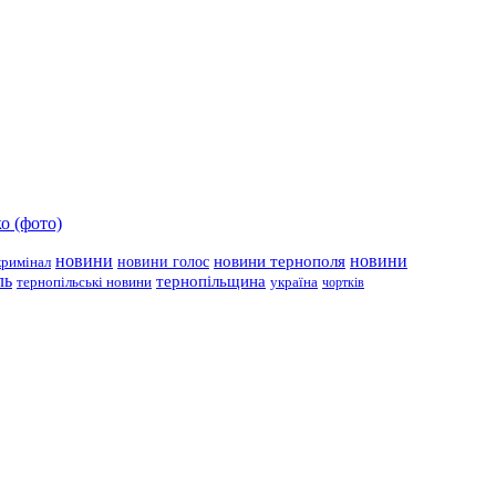
о (фото)
новини
новини тернополя
новини
новини голос
кримінал
ль
тернопільщина
україна
тернопільські новини
чортків