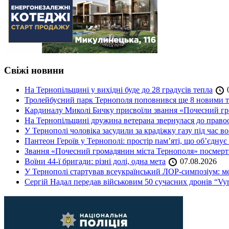
Свіжі новини
На Тернопільщині у вихідні буде до 28 градусів тепла
0
Тролейбусний парк Тернополя поповнився ще 8 новими 
Кардиналу Миколі Бичку присвоїли звання «Почесний гр
На Тернопільщині дружина ветерана звернулася до правоох
У Тернополі чоловіка засудили за крадіжку газу під час в
Пантеон Героїв у Тернополі: простір пам’яті, що об’єднує
Звання «Почесний громадянин міста Тернополя» посмерт
Воїни 44-ї бригади: різні долі, одна мета
07.08.2026
У Тернополі стартував всеукраїнський ЛОР-симпозіум: ме
Сергій Надал передав військовим 50 сучасних дронів “Vyr