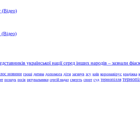
 (Відео)
 (Відео)
ставників української нації серед інших народів – зазнали фіаск
олос новини
зсу
гроші
дитина
допомога
діти
загинув
київ
коронавірус
крадіжка
тернопі
тернопілля
суд
нт
розшук
росія
рятувальники
сергій надал
смерть
спорт