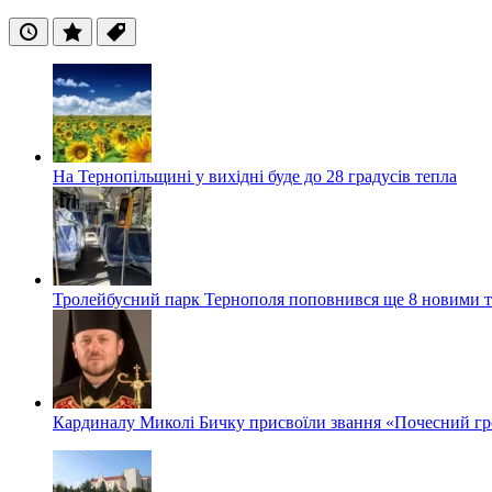
Останні
Популярні
Теги
На Тернопільщині у вихідні буде до 28 градусів тепла
Тролейбусний парк Тернополя поповнився ще 8 новими 
Кардиналу Миколі Бичку присвоїли звання «Почесний гр