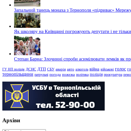
Запальний танець монаха з Тернополя «підриває» Мережу
Як школяру на Київщині погрожують депутати і не тільки
Степан Барна: Злочинні спроби асимілювати лемків як пред
голос
війна
г
ДТП
ГУ НП поліція
ДСНС
СБУ
аварія
авто
алкоголь
військові
тернопільщини
поліція
патрульні
погода
пожежа
політика
прокуратура
ремо
Архіви