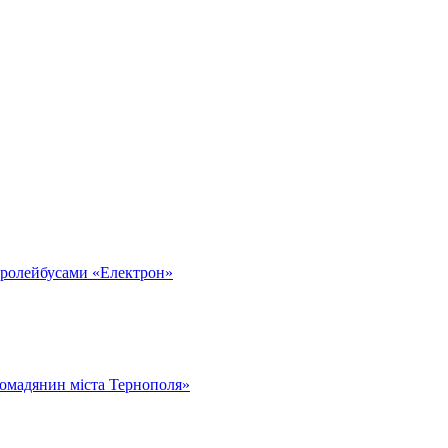
тролейбусами «Електрон»
омадянин міста Тернополя»