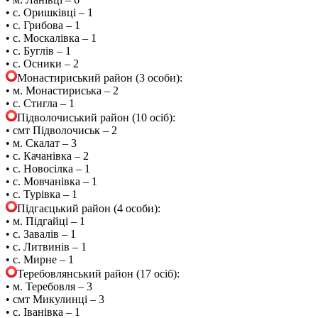
• с. Оришківці – 1
• с. Грибова – 1
• с. Москалівка – 1
• с. Буглів – 1
• с. Осники – 2
Монастириський район (3 особи):
• м. Монастириська – 2
• с. Стигла – 1
Підволочиський район (10 осіб):
• смт Підволочиськ – 2
• м. Скалат – 3
• с. Качанівка – 2
• с. Новосілка – 1
• с. Мовчанівка – 1
• с. Турівка – 1
Підгаєцький район (4 особи):
• м. Підгайці – 1
• с. Завалів – 1
• с. Литвинів – 1
• с. Мирне – 1
Теребовлянський район (17 осіб):
• м. Теребовля – 3
• смт Микулинці – 3
• с. Іванівка – 1