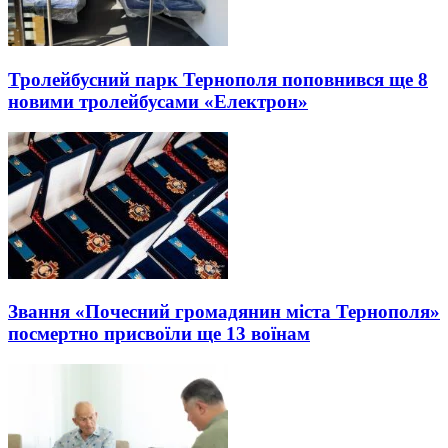
Тролейбусний парк Тернополя поповнився ще 8
новими тролейбусами «Електрон»
Звання «Почесний громадянин міста Тернополя»
посмертно присвоїли ще 13 воїнам