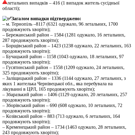
летальних випадків – 416 (1 випадок житель сусідньої
області);
Загалом випадки підтверджено:
– м. Тернопіль –8117 (6321 одужало, 96 летальних, 1700
продовжують хворіти);
– Бережанський район – 1584 (1281 одужало, 16 летальних,
287 продовжують хворіти);
– Борщівський район – 1423 (1238 одужало, 22 летальних, 163
продовжують хворіти);
– Бучацький район – 1158 (1043 одужало, 18 летальних, 97
продовжують хворіти);
– Гусятинський район – 1558 (1209 одужало, 24 летальних,
325 продовжують хворіти);
– Заліщицький район – 1336 (1144 одужало, 27 летальних, з
яких 1 жителька Чернівецької обл., яка перебувала на
лікуванні в ЦРЛ, 165 продовжують хворіти);
– Збаразький район – 1406 (1129 одужало, 20 летальних, 257
продовжують хворіти);
– Зборівський район – 690 (608 одужало, 10 летальних, 72
продовжують хворіти);
– Козівський район – 883 (713 одужало, 6 летальних, 164
продовжують хворіти);
– Кременецький район – 1734 (1463 одужало, 28 летальних,
243 продовжують хворіти);