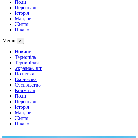
Події
Персоналії
Історія
Мандри
Життя
Цікаво!
Меню
×
Новини
Тернопіль
Тернопілля
Україна/Світ
Політика
Економіка
Суспільство
Кримінал
Події
Персоналії
Історія
Мандри
Життя
Цікаво!