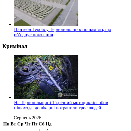
Пантеон Героїв у Тернополі: простір пам’яті, що
об’єднує покоління
Кримінал
На Тернопільщині 15-річний мотоцикліст збив
пішохода: до лікарні потрапили троє людей
Серпень 2026
Пн
Вт
Ср
Чт
Пт
Сб
Нд
1
2