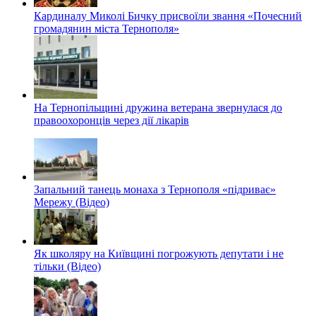
Кардиналу Миколі Бичку присвоїли звання «Почесний
громадянин міста Тернополя»
На Тернопільщині дружина ветерана звернулася до
правоохоронців через дії лікарів
Запальний танець монаха з Тернополя «підриває»
Мережу (Відео)
Як школяру на Київщині погрожують депутати і не
тільки (Відео)