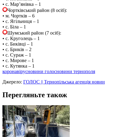
• с. Мар’янівка – 1
Чортківський район (8 осіб):
• м. Чортків – 6
• с. Ягільниця – 1
• с. Біла – 1
Шумський район (7 осіб):
• с. Круголець – 1
• с. Биківці – 1
• с. Бриків – 2
• с. Сураж – 1
• с. Мирове – 1
• с. Кутянка – 1
коронавірус
новини голос
новини тернополя
Джерело:
ГОЛОС || Тернопільська агенція новин
Перегляньте також