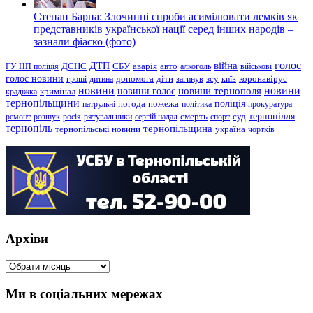
Степан Барна: Злочинні спроби асимілювати лемків як
представників української нації серед інших народів –
зазнали фіаско (фото)
голос
війна
ДТП
ГУ НП поліція
ДСНС
СБУ
аварія
авто
алкоголь
військові
голос новини
зсу
гроші
дитина
допомога
діти
загинув
київ
коронавірус
новини
новини тернополя
новини
новини голос
кримінал
крадіжка
тернопільщини
поліція
патрульні
погода
пожежа
політика
прокуратура
тернопілля
суд
ремонт
розшук
росія
рятувальники
сергій надал
смерть
спорт
тернопіль
тернопільщина
україна
тернопільські новини
чортків
Архіви
Архіви
Ми в соціальних мережах