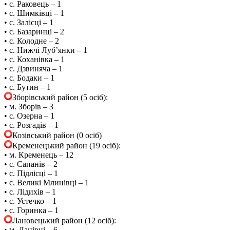
• с. Раковець – 1
• с. Шимківці – 1
• с. Залісці – 1
• с. Базаринці – 2
• с. Колодне – 2
• с. Нижчі Луб’янки – 1
• с. Коханівка – 1
• с. Дзвиняча – 1
• с. Бодаки – 1
• с. Бутин – 1
Зборівський район (5 осіб):
• м. Зборів – 3
• с. Озерна – 1
• с. Розгадів – 1
Козівський район (0 осіб)
Кременецький район (19 осіб):
• м. Кременець – 12
• с. Сапанів – 2
• с. Підлісці – 1
• с. Великі Млинівці – 1
• с. Лідихів – 1
• с. Устечко – 1
• с. Горинка – 1
Лановецький район (12 осіб):
• м. Ланівці – 6