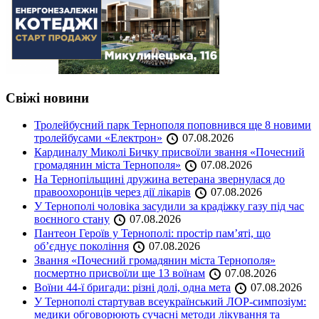
Свіжі новини
Тролейбусний парк Тернополя поповнився ще 8 новими
тролейбусами «Електрон»
07.08.2026
Кардиналу Миколі Бичку присвоїли звання «Почесний
громадянин міста Тернополя»
07.08.2026
На Тернопільщині дружина ветерана звернулася до
правоохоронців через дії лікарів
07.08.2026
У Тернополі чоловіка засудили за крадіжку газу під час
воєнного стану
07.08.2026
Пантеон Героїв у Тернополі: простір пам’яті, що
об’єднує покоління
07.08.2026
Звання «Почесний громадянин міста Тернополя»
посмертно присвоїли ще 13 воїнам
07.08.2026
Воїни 44-ї бригади: різні долі, одна мета
07.08.2026
У Тернополі стартував всеукраїнський ЛОР-симпозіум:
медики обговорюють сучасні методи лікування та