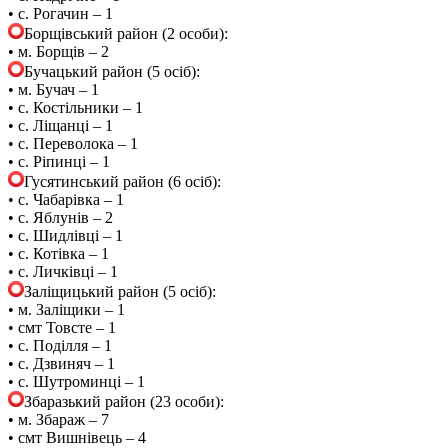
• с. Рогачин – 1
Борщівський район (2 особи):
• м. Борщів – 2
Бучацький район (5 осіб):
• м. Бучач – 1
• с. Костільники – 1
• с. Ліщанці – 1
• с. Переволока – 1
• с. Ріпинці – 1
Гусятинський район (6 осіб):
• с. Чабарівка – 1
• с. Яблунів – 2
• с. Шидлівці – 1
• с. Котівка – 1
• с. Личківці – 1
Заліщицький район (5 осіб):
• м. Заліщики – 1
• смт Товсте – 1
• с. Поділля – 1
• с. Дзвиняч – 1
• с. Шутроминці – 1
Збаразький район (23 особи):
• м. Збараж – 7
• смт Вишнівець – 4