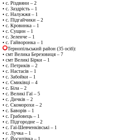
• с. Різдвяни – 2
• с. Заздрість – 1
• с. Налужжя – 1
• с. Підгайчики – 2
• с. Кровинка – 1
• с. Сущин – 1
• с. Зеленче – 1
• с. Гайворонка – 1
Тернопільський район (35 осіб):
• смт Велика Березовиця – 7
• смт Великі Бірки – 1
• с. Петриків – 2
• с. Настасів – 1
• с. Забойки – 1
• с. Смиківці – 4
• с. Біла – 2
• с. Великі Гаї – 5
• с. Дичків – 2
• с. Скоморохи – 2
• с. Баворів – 1
• с. Грабовець – 1
• с. Підгородне – 2
• с. Гаї-Шевченківські – 1
• с. Лучка – 1
• с. Йосипівка – 1