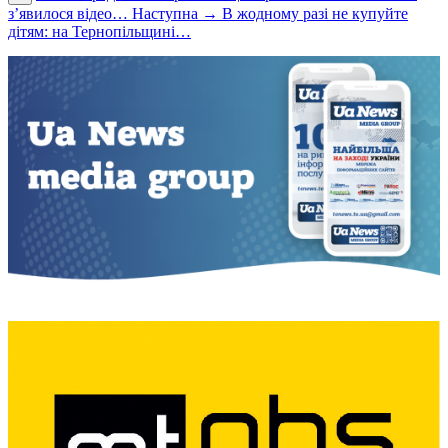
з’явилося відео…
Наступна →
В жодному разі не купуйте
дітям: на Тернопільщині…