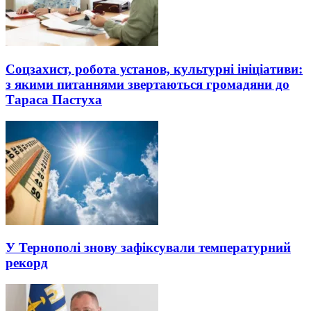
Соцзахист, робота установ, культурні ініціативи:
з якими питаннями звертаються громадяни до
Тараса Пастуха
У Тернополі знову зафіксували температурний
рекорд