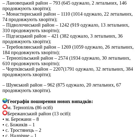
– Лановецький район – 793 (645 одужало, 2 летальних, 146
продовжують хворіти);
– Монастириський район – 1110 (1014 одужало, 22 летальних,
74 продовжують хворіти);
– Підволочиський район – 1242 (919 одужало, 13 летальних,
310 продовжують хворіти);
– Підгаєцький район – 421 (382 одужало, 3 летальних, 36
продовжують хворіти);
– Теребовлянський район – 1269 (1059 одужало, 26 летальних,
184 продовжують хворіти);
– Тернопільський район – 2574 (1934 одужало, 30 летальних,
610 продовжують хворіти);
– Чортківський район – 2207(1791 одужало, 32 летальних, 384
продовжують хворіти);
– Шумський район – 962 (875 одужало, 20 летальних, 67
продовжують хворіти).
Географія поширення нових випадків:
м. Тернопіль (86 осіб)
Бережанський район (13 осіб):
• м. Бережани – 8
• с. Божиків – 1
• с. Тростянець – 2
• с. Надрічне – 1