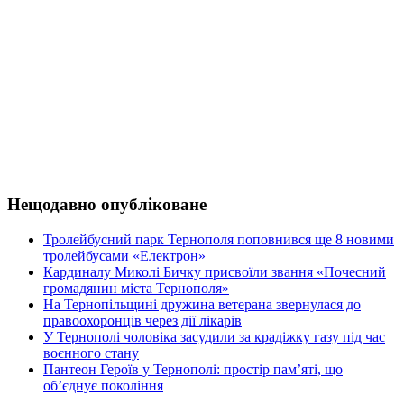
Нещодавно опубліковане
Тролейбусний парк Тернополя поповнився ще 8 новими
тролейбусами «Електрон»
Кардиналу Миколі Бичку присвоїли звання «Почесний
громадянин міста Тернополя»
На Тернопільщині дружина ветерана звернулася до
правоохоронців через дії лікарів
У Тернополі чоловіка засудили за крадіжку газу під час
воєнного стану
Пантеон Героїв у Тернополі: простір пам’яті, що
об’єднує покоління