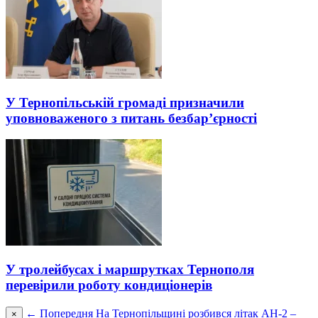
У Тернопільській громаді призначили
уповноваженого з питань безбар’єрності
У тролейбусах і маршрутках Тернополя
перевірили роботу кондиціонерів
← Попередня
На Тернопільщині розбився літак АН-2 –
×