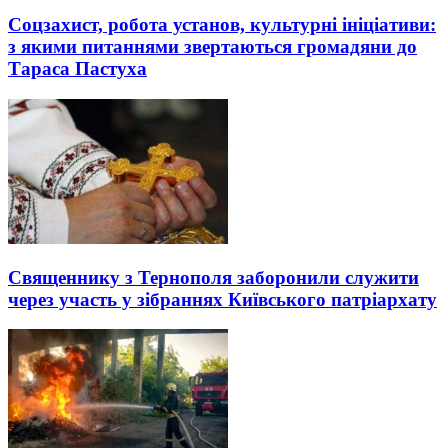
Соцзахист, робота установ, культурні ініціативи:
з якими питаннями звертаються громадяни до
Тараса Пастуха
Священнику з Тернополя заборонили служити
через участь у зібраннях Київського патріархату