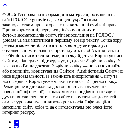
© 2026 Усі права на інформаційні матеріали, розміщені на
сайті ГОЛОС / golos.te.ua, захищені українським
законодавством про авторське право та інші суміжні права.
При використанні, передруку інформаційних та
фото-,відеоматеріалів сайту, гіперпосилання на ГОЛОС /
golos.te.ua має міститися в першому абзаці тексту. Точка зору
редакції може не збігатися з точкою зору автора, а усі
опубліковані матеріали не претендують на об’єктивність та
всебічність висвітлення теми, про яку йдеться. Користуючись
Сайтом, відвідувач підтверджує, що досяг 21-річного віку. У
разі, якщо Ви не досягли 21-річного віку — не розпочинайте
або припиніть користування Сайтом. Адміністрація Сайту не
несе відповідальності за законність використання Сайту та
його сервісів Користувачем, який не досяг 21-річного віку.
Редакція не відповідає за достовірність та тлумачення
наведеної інформації, а також може не поділяти погляди та
думки, висловлені читачами сайту в коментарях до статей, а
сам ресурс виконує винятково роль носія. Інформаційні
матеріали сайту golos.te.ua є інтелектуальною власністю
інтернет-ресурсу