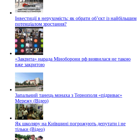
Інвестиції в нерухомість: як обрати об’єкт із найбільшим
потенціалом зростання?
«Закрита» нарада Міноборони рф виявилася не такою
вже закритою
Запальний танець монаха з Тернополя «підриває»
Мережу (Відео)
Як школяру на Київщині погрожують депутати і не
тільки (Відео)