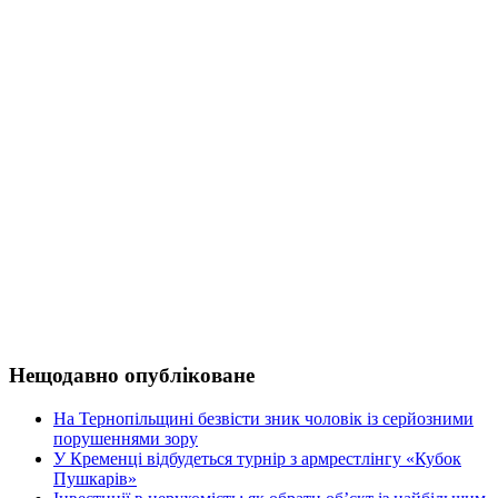
Нещодавно опубліковане
На Тернопільщині безвісти зник чоловік із серйозними
порушеннями зору
У Кременці відбудеться турнір з армрестлінгу «Кубок
Пушкарів»