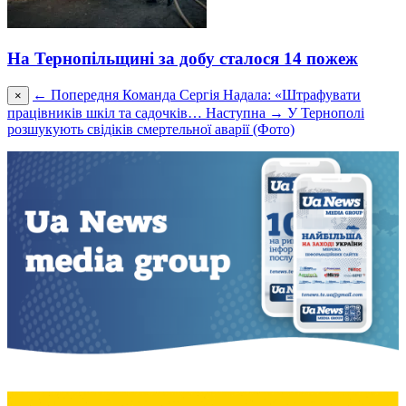
На Тернопільщині за добу сталося 14 пожеж
← Попередня
Команда Сергія Надала: «Штрафувати
×
працівників шкіл та садочків…
Наступна →
У Тернополі
розшукують свідіків смертельної аварії (Фото)