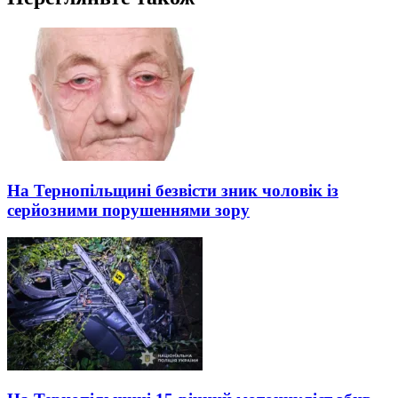
На Тернопільщині безвісти зник чоловік із
серйозними порушеннями зору