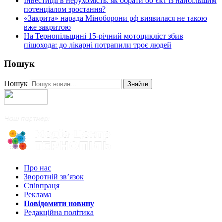
Інвестиції в нерухомість: як обрати об’єкт із найбільшим
потенціалом зростання?
«Закрита» нарада Міноборони рф виявилася не такою
вже закритою
На Тернопільщині 15-річний мотоцикліст збив
пішохода: до лікарні потрапили троє людей
Пошук
Пошук
Знайти
Про нас
Зворотній зв’язок
Співпраця
Реклама
Повідомити новину
Редакційна політика