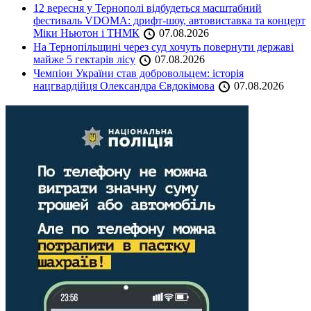
12 вересня у Тернополі відбудеться масштабний
фестиваль VDOMA: дрифт-шоу, автовиставка та концерт
Міки Ньютон і ТНМК
07.08.2026
На Тернопільщині через суд хочуть повернути державі
майже 5 гектарів лісу
07.08.2026
Чемпіон України став добровольцем: історія
нацгвардійця Олександра Євдокімова
07.08.2026