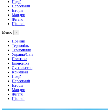
Події
Персоналії
Історія
Мандри
Життя
Цікаво!
Меню
×
Новини
Тернопіль
Тернопілля
Україна/Світ
Політика
Економіка
Суспільство
Кримінал
Події
Персоналії
Історія
Мандри
Життя
Цікаво!