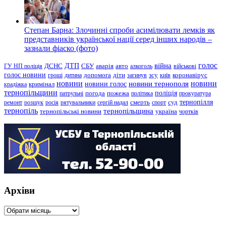
Степан Барна: Злочинні спроби асимілювати лемків як
представників української нації серед інших народів –
зазнали фіаско (фото)
голос
війна
ДТП
ГУ НП поліція
ДСНС
СБУ
аварія
авто
алкоголь
військові
голос новини
зсу
гроші
дитина
допомога
діти
загинув
київ
коронавірус
новини
новини тернополя
новини
новини голос
кримінал
крадіжка
тернопільщини
поліція
патрульні
погода
пожежа
політика
прокуратура
тернопілля
суд
ремонт
розшук
росія
рятувальники
сергій надал
смерть
спорт
тернопіль
тернопільщина
україна
тернопільські новини
чортків
Архіви
Архіви