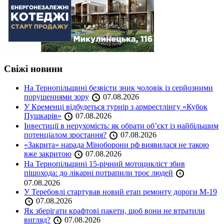
Свіжі новини
На Тернопільщині безвісти зник чоловік із серйозними
порушеннями зору
07.08.2026
У Кременці відбудеться турнір з армрестлінгу «Кубок
Пушкарів»
07.08.2026
Інвестиції в нерухомість: як обрати об’єкт із найбільшим
потенціалом зростання?
07.08.2026
«Закрита» нарада Міноборони рф виявилася не такою
вже закритою
07.08.2026
На Тернопільщині 15-річний мотоцикліст збив
пішохода: до лікарні потрапили троє людей
07.08.2026
У Теребовлі стартував новий етап ремонту дороги М-19
07.08.2026
Як зберігати крафтові пакети, щоб вони не втратили
вигляд?
07.08.2026