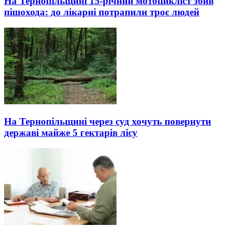
На Тернопільщині 15-річний мотоцикліст збив
пішохода: до лікарні потрапили троє людей
На Тернопільщині через суд хочуть повернути
державі майже 5 гектарів лісу