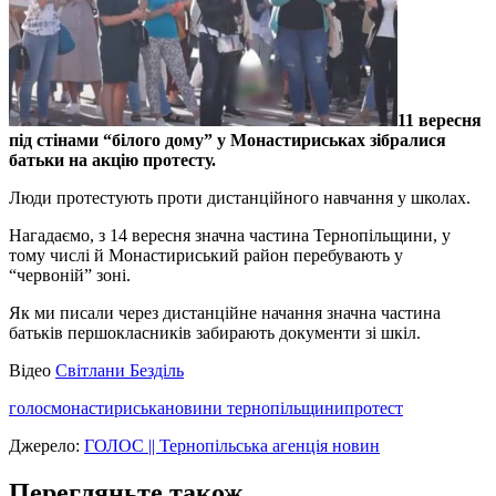
11 вересня
під стінами “білого дому” у Монастириськах зібралися
батьки на акцію протесту.
Люди протестують проти дистанційного навчання у школах.
Нагадаємо, з 14 вересня значна частина Тернопільщини, у
тому числі й Монастириський район перебувають у
“червоній” зоні.
Як ми писали через дистанційне начання значна частина
батьків першокласників забирають документи зі шкіл.
Відео
Світлани Безділь
голос
монастириська
новини тернопільщини
протест
Джерело:
ГОЛОС || Тернопільська агенція новин
Перегляньте також