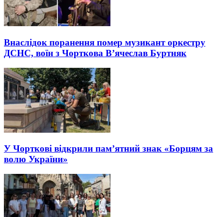
Внаслідок поранення помер музикант оркестру
ДСНС, воїн з Чорткова В’ячеслав Буртняк
У Чорткові відкрили пам’ятний знак «Борцям за
волю України»