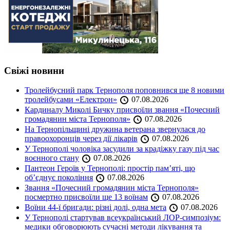
Свіжі новини
Тролейбусний парк Тернополя поповнився ще 8 новими
тролейбусами «Електрон»
07.08.2026
Кардиналу Миколі Бичку присвоїли звання «Почесний
громадянин міста Тернополя»
07.08.2026
На Тернопільщині дружина ветерана звернулася до
правоохоронців через дії лікарів
07.08.2026
У Тернополі чоловіка засудили за крадіжку газу під час
воєнного стану
07.08.2026
Пантеон Героїв у Тернополі: простір пам’яті, що
об’єднує покоління
07.08.2026
Звання «Почесний громадянин міста Тернополя»
посмертно присвоїли ще 13 воїнам
07.08.2026
Воїни 44-ї бригади: різні долі, одна мета
07.08.2026
У Тернополі стартував всеукраїнський ЛОР-симпозіум:
медики обговорюють сучасні методи лікування та