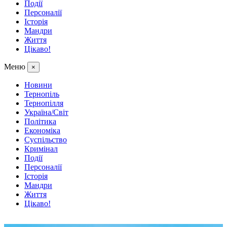
Події
Персоналії
Історія
Мандри
Життя
Цікаво!
Меню
×
Новини
Тернопіль
Тернопілля
Україна/Світ
Політика
Економіка
Суспільство
Кримінал
Події
Персоналії
Історія
Мандри
Життя
Цікаво!