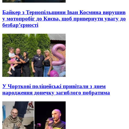
Байкер з Тернопільщини Іван Космина вирушив
у мотопробіг до Києва, щоб привернути увагу до
безбар’єрності
У Чорткові поліцейські привітали з днем
народження донечку загиблого побратима