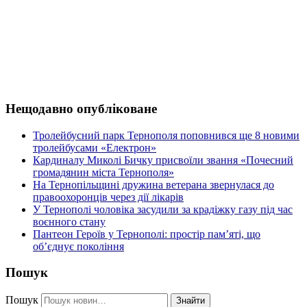
Нещодавно опубліковане
Тролейбусний парк Тернополя поповнився ще 8 новими
тролейбусами «Електрон»
Кардиналу Миколі Бичку присвоїли звання «Почесний
громадянин міста Тернополя»
На Тернопільщині дружина ветерана звернулася до
правоохоронців через дії лікарів
У Тернополі чоловіка засудили за крадіжку газу під час
воєнного стану
Пантеон Героїв у Тернополі: простір пам’яті, що
об’єднує покоління
Пошук
Пошук
Знайти