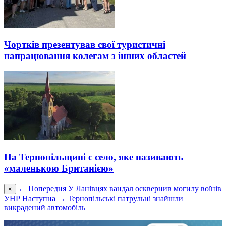
Чортків презентував свої туристичні
напрацювання колегам з інших областей
На Тернопільщині є село, яке називають
«маленькою Британією»
← Попередня
У Ланівцях вандал осквернив могилу воїнів
×
УНР
Наступна →
Тернопільські патрульні знайшли
викрадений автомобіль