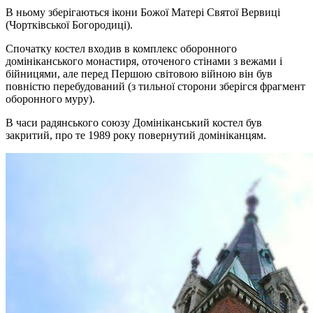
В ньому зберігаються ікони Божої Матері Святої Вервиці
(Чортківської Богородиці).
Спочатку костел входив в комплекс оборонного
домініканського монастиря, оточеного стінами з вежами і
бійницями, але перед Першою світовою війною він був
повністю перебудований (з тильної сторони зберігся фрагмент
оборонного муру).
В часи радянського союзу Домініканський костел був
закритий, про те 1989 року повернутий домініканцям.