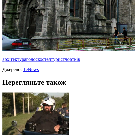
архітектура
голос
костел
турист
чортків
Джерело:
TeNews
Перегляньте також