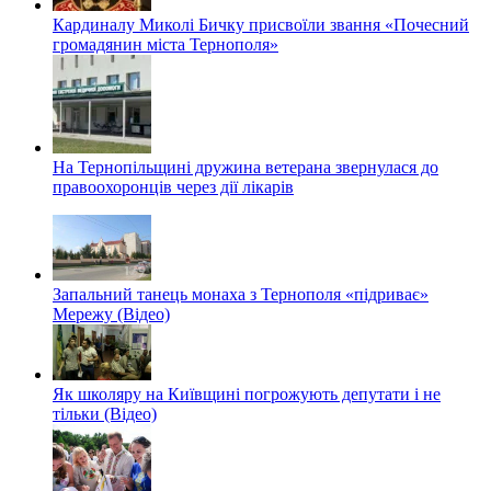
Кардиналу Миколі Бичку присвоїли звання «Почесний
громадянин міста Тернополя»
На Тернопільщині дружина ветерана звернулася до
правоохоронців через дії лікарів
Запальний танець монаха з Тернополя «підриває»
Мережу (Відео)
Як школяру на Київщині погрожують депутати і не
тільки (Відео)