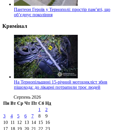
Пантеон Героїв у Тернополі: простір пам’яті, що
об’єднує покоління
Кримінал
На Тернопільщині 15-річний мотоцикліст збив
пішохода: до лікарні потрапили троє людей
Серпень 2026
Пн
Вт
Ср
Чт
Пт
Сб
Нд
1
2
3
4
5
6
7
8
9
10
11
12
13
14
15
16
17
18
19
20
21
22
23