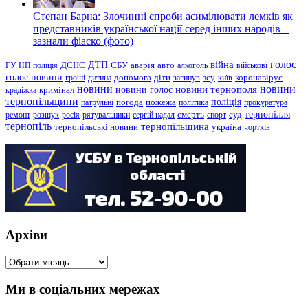
Степан Барна: Злочинні спроби асимілювати лемків як
представників української нації серед інших народів –
зазнали фіаско (фото)
голос
війна
ДТП
ГУ НП поліція
ДСНС
СБУ
аварія
авто
алкоголь
військові
голос новини
зсу
гроші
дитина
допомога
діти
загинув
київ
коронавірус
новини
новини тернополя
новини
новини голос
кримінал
крадіжка
тернопільщини
поліція
патрульні
погода
пожежа
політика
прокуратура
тернопілля
суд
ремонт
розшук
росія
рятувальники
сергій надал
смерть
спорт
тернопіль
тернопільщина
україна
тернопільські новини
чортків
Архіви
Архіви
Ми в соціальних мережах