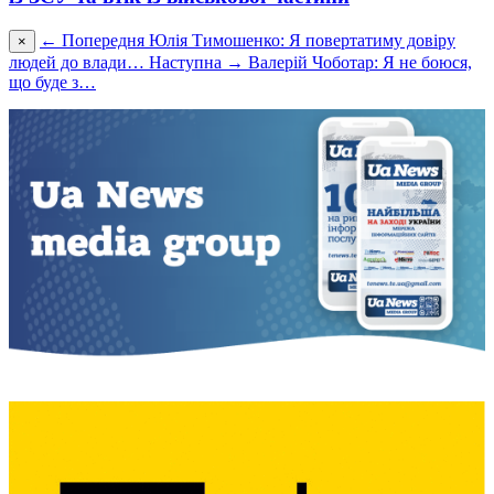
← Попередня
Юлія Тимошенко: Я повертатиму довіру
×
людей до влади…
Наступна →
Валерій Чоботар: Я не боюся,
що буде з…