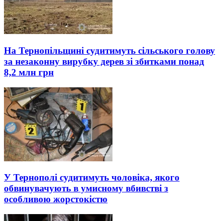
На Тернопільщині судитимуть сільського голову
за незаконну вирубку дерев зі збитками понад
8,2 млн грн
У Тернополі судитимуть чоловіка, якого
обвинувачують в умисному вбивстві з
особливою жорстокістю