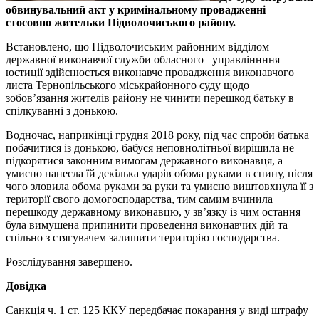
обвинувальний акт у кримінальному провадженні
стосовно жительки Підволочиського району.
Встановлено, що Підволочиським районним відділом
державної виконавчої служби обласного управліннння
юстиції здійснюється виконавче провадження виконавчого
листа Тернопільського міськрайонного суду щодо
зобов’язання жителів району не чинити перешкод батьку в
спілкуванні з донькою.
Водночас, наприкінці грудня 2018 року, під час спроби батька
побачитися із донькою, бабуся неповнолітньої вирішила не
підкорятися законним вимогам державного виконавця, а
умисно нанесла їй декілька ударів обома руками в спину, після
чого зловила обома руками за руки та умисно виштовхнула її з
території свого домогосподарства, тим самим вчинила
перешкоду державному виконавцю, у зв’язку із чим остання
була вимушена припинити проведення виконавчих дій та
спільно з стягувачем залишити територію господарства.
Розслідування завершено.
Довідка
Санкція ч. 1 ст. 125 ККУ передбачає покарання у виді штрафу