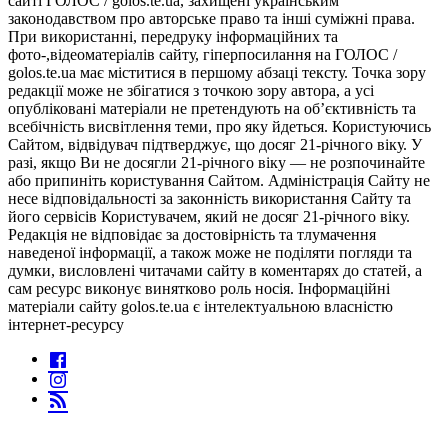
сайті ГОЛОС / golos.te.ua, захищені українським
законодавством про авторське право та інші суміжні права.
При використанні, передруку інформаційних та
фото-,відеоматеріалів сайту, гіперпосилання на ГОЛОС /
golos.te.ua має міститися в першому абзаці тексту. Точка зору
редакції може не збігатися з точкою зору автора, а усі
опубліковані матеріали не претендують на об’єктивність та
всебічність висвітлення теми, про яку йдеться. Користуючись
Сайтом, відвідувач підтверджує, що досяг 21-річного віку. У
разі, якщо Ви не досягли 21-річного віку — не розпочинайте
або припиніть користування Сайтом. Адміністрація Сайту не
несе відповідальності за законність використання Сайту та
його сервісів Користувачем, який не досяг 21-річного віку.
Редакція не відповідає за достовірність та тлумачення
наведеної інформації, а також може не поділяти погляди та
думки, висловлені читачами сайту в коментарях до статей, а
сам ресурс виконує винятково роль носія. Інформаційні
матеріали сайту golos.te.ua є інтелектуальною власністю
інтернет-ресурсу