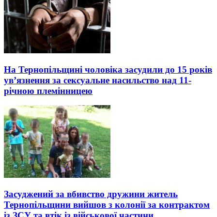
На Тернопільщині чоловіка засудили до 15 років
ув’язнення за сексуальне насильство над 11-
річною племінницею
Засуджений за вбивство дружини житель
Тернопільщини вийшов з колонії за контрактом
із ЗСУ та втік із військової частини