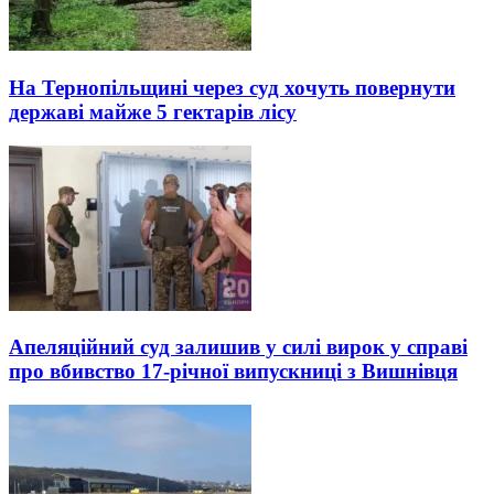
На Тернопільщині через суд хочуть повернути
державі майже 5 гектарів лісу
Апеляційний суд залишив у силі вирок у справі
про вбивство 17-річної випускниці з Вишнівця