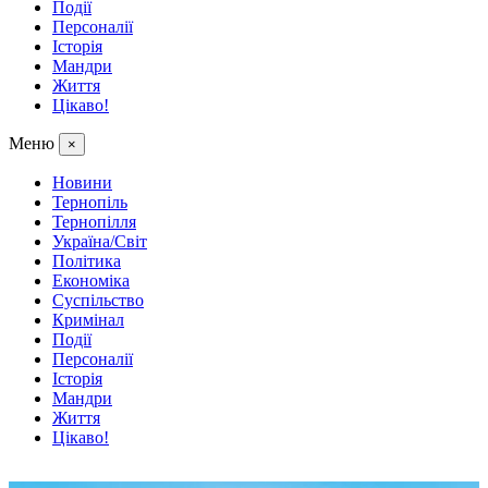
Події
Персоналії
Історія
Мандри
Життя
Цікаво!
Меню
×
Новини
Тернопіль
Тернопілля
Україна/Світ
Політика
Економіка
Суспільство
Кримінал
Події
Персоналії
Історія
Мандри
Життя
Цікаво!