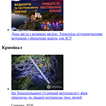
День міста з великою місією: Тернопіль підтримуватиме
ветеранів і збиратиме кошти для ЗСУ
Кримінал
На Тернопільщині 15-річний мотоцикліст збив
пішохода: до лікарні потрапили троє людей
Серпень 2026