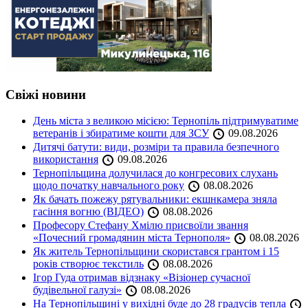
Свіжі новини
День міста з великою місією: Тернопіль підтримуватиме
ветеранів і збиратиме кошти для ЗСУ
09.08.2026
Дитячі батути: види, розміри та правила безпечного
використання
09.08.2026
Тернопільщина долучилася до конгресових слухань
щодо початку навчального року
08.08.2026
Як бачать пожежу рятувальники: екшнкамера зняла
гасіння вогню (ВІДЕО)
08.08.2026
Професору Стефану Хмілю присвоїли звання
«Почесний громадянин міста Тернополя»
08.08.2026
Як житель Тернопільщини скористався грантом і 15
років створює текстиль
08.08.2026
Ігор Гуда отримав відзнаку «Візіонер сучасної
будівельної галузі»
08.08.2026
На Тернопільщині у вихідні буде до 28 градусів тепла