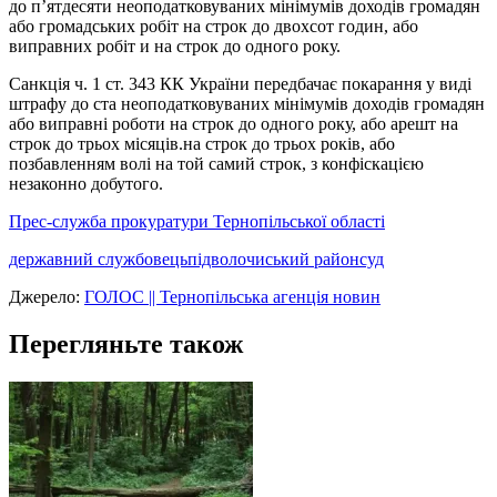
до п’ятдесяти неоподатковуваних мінімумів доходів громадян
або громадських робіт на строк до двохсот годин, або
виправних робіт и на строк до одного року.
Санкція ч. 1 ст. 343 КК України передбачає покарання у виді
штрафу до ста неоподатковуваних мінімумів доходів громадян
або виправні роботи на строк до одного року, або арешт на
строк до трьох місяців.на строк до трьох років, або
позбавленням волі на той самий строк, з конфіскацією
незаконно добутого.
Прес-служба прокуратури Тернопільської області
державний службовець
підволочиський район
суд
Джерело:
ГОЛОС || Тернопільська агенція новин
Перегляньте також