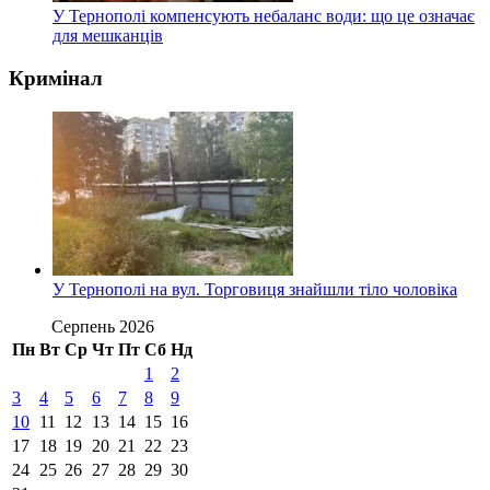
У Тернополі компенсують небаланс води: що це означає
для мешканців
Кримінал
У Тернополі на вул. Торговиця знайшли тіло чоловіка
Серпень 2026
Пн
Вт
Ср
Чт
Пт
Сб
Нд
1
2
3
4
5
6
7
8
9
10
11
12
13
14
15
16
17
18
19
20
21
22
23
24
25
26
27
28
29
30