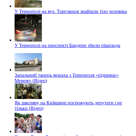
У Тернополі на вул. Торговиця знайшли тіло чоловіка
У Тернополі на проспекті Бандери збили пішохода
Запальний танець монаха з Тернополя «підриває»
Мережу (Відео)
Як школяру на Київщині погрожують депутати і не
тільки (Відео)