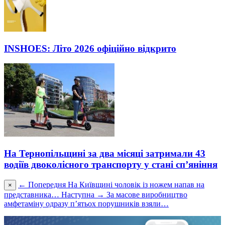
INSHOES: Літо 2026 офіційно відкрито
На Тернопільщині за два місяці затримали 43
водіїв двоколісного транспорту у стані сп’яніння
← Попередня
На Київщині чоловік із ножем напав на
×
представника…
Наступна →
За масове виробництво
амфетаміну одразу п’ятьох порушників взяли…