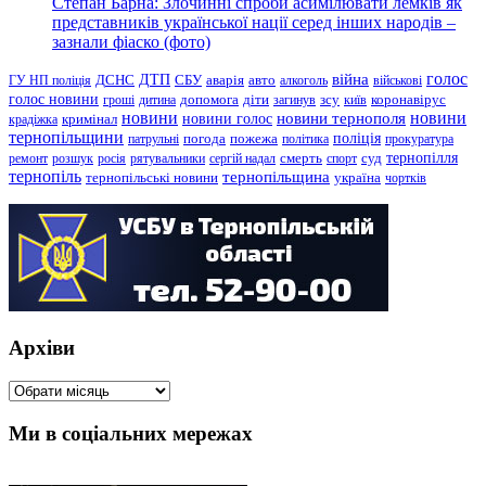
Степан Барна: Злочинні спроби асимілювати лемків як
представників української нації серед інших народів –
зазнали фіаско (фото)
голос
війна
ДТП
ГУ НП поліція
ДСНС
СБУ
аварія
авто
алкоголь
військові
голос новини
зсу
гроші
дитина
допомога
діти
загинув
київ
коронавірус
новини
новини тернополя
новини
новини голос
кримінал
крадіжка
тернопільщини
поліція
патрульні
погода
пожежа
політика
прокуратура
тернопілля
суд
ремонт
розшук
росія
рятувальники
сергій надал
смерть
спорт
тернопіль
тернопільщина
україна
тернопільські новини
чортків
Архіви
Архіви
Ми в соціальних мережах