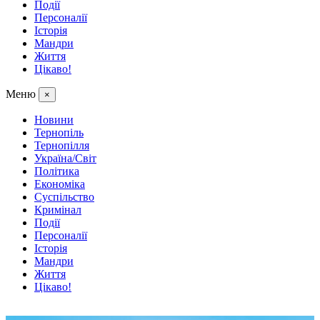
Події
Персоналії
Історія
Мандри
Життя
Цікаво!
Меню
×
Новини
Тернопіль
Тернопілля
Україна/Світ
Політика
Економіка
Суспільство
Кримінал
Події
Персоналії
Історія
Мандри
Життя
Цікаво!