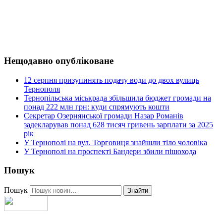
Нещодавно опубліковане
12 серпня призупинять подачу води до двох вулиць
Тернополя
Тернопільська міськрада збільшила бюджет громади на
понад 222 млн грн: куди спрямують кошти
Секретар Озернянської громади Назар Романів
задекларував понад 628 тисяч гривень зарплати за 2025
рік
У Тернополі на вул. Торговиця знайшли тіло чоловіка
У Тернополі на проспекті Бандери збили пішохода
Пошук
Пошук
Знайти