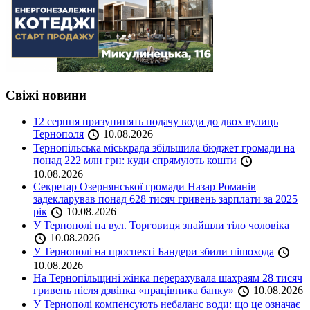
Свіжі новини
12 серпня призупинять подачу води до двох вулиць
Тернополя
10.08.2026
Тернопільська міськрада збільшила бюджет громади на
понад 222 млн грн: куди спрямують кошти
10.08.2026
Секретар Озернянської громади Назар Романів
задекларував понад 628 тисяч гривень зарплати за 2025
рік
10.08.2026
У Тернополі на вул. Торговиця знайшли тіло чоловіка
10.08.2026
У Тернополі на проспекті Бандери збили пішохода
10.08.2026
На Тернопільщині жінка перерахувала шахраям 28 тисяч
гривень після дзвінка «працівника банку»
10.08.2026
У Тернополі компенсують небаланс води: що це означає