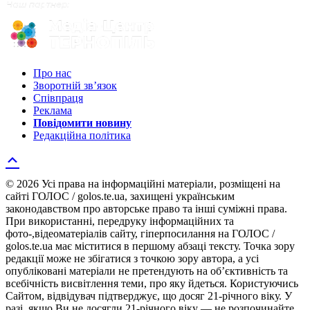
Про нас
Зворотній зв’язок
Співпраця
Реклама
Повідомити новину
Редакційна політика
© 2026 Усі права на інформаційні матеріали, розміщені на
сайті ГОЛОС / golos.te.ua, захищені українським
законодавством про авторське право та інші суміжні права.
При використанні, передруку інформаційних та
фото-,відеоматеріалів сайту, гіперпосилання на ГОЛОС /
golos.te.ua має міститися в першому абзаці тексту. Точка зору
редакції може не збігатися з точкою зору автора, а усі
опубліковані матеріали не претендують на об’єктивність та
всебічність висвітлення теми, про яку йдеться. Користуючись
Сайтом, відвідувач підтверджує, що досяг 21-річного віку. У
разі, якщо Ви не досягли 21-річного віку — не розпочинайте