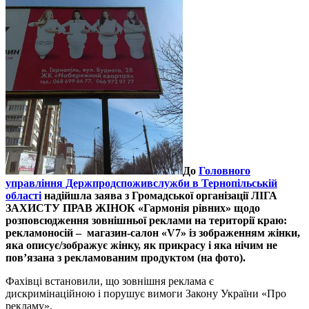
До
Головного
управління Держпродспоживслужби в Тернопільській
області
надійшла заява з Громадської організації ЛІГА
ЗАХИСТУ ПРАВ ЖІНОК «Гармонія рівних» щодо
розповсюдження зовнішньої реклами на території краю:
рекламоносій – магазин-салон «V7» із зображенням жінки,
яка описує/зображує жінку, як прикрасу і яка нічим не
пов’язана з рекламованим продуктом (на фото).
Фахівці встановили, що зовнішня реклама є
дискримінаційною і порушує вимоги Закону України «Про
рекламу».