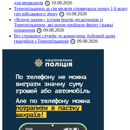
для мешканців
10.08.2026
Тернопільщина за сім місяців спрямувала понад 1,6 млрд
грн військового збору
10.08.2026
«Всюди разом»: історія братів-десантників із
Тернопільщини, які разом пройшли фронт і важкі
поранення
09.08.2026
Від строкової служби до командира: бойовий шлях
гвардійця з Тернопільщини
09.08.2026