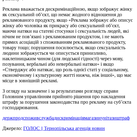
Реклама вважається дискримінаційною, якщо зображує жінку
як сексуальний об’єкт, що немає жодного відношення до
рекламованого продукту, якщо «Реклама зображує або описує
жінку або чоловіка як прикрасу або сексуальний об’єкт,
маючи натяки на статеві стосунки і сексуальність людей, які
нічим не пов’язані з рекламованим продуктом, і не мають
прямих асоціацій з споживанням рекламованого продукту,
товару тощо; порушення посилюється, якщо сексуальність
людини зображується чи описується принизливо,
наклепницьким чином (для людської гідності) через мову,
позування, вербальні або невербальні натяки» і якщо
«Стверджує або натякає, що роль однієї статі у соціальному,
економічному і культурному житті нижча, ніж іншої», що має
місце в зовнішній рекламі.
З огляду на зазначене і за результатами розгляду справи
Головним управлінням прийнято рішення про накладення
штрафу за порушення законодавства про рекламу на суб’єкта
господарювання.
держпродспоживслужба
дискримінація
магазин
унітази
штраф
Джерело:
ГОЛОС || Тернопільська агенція новин