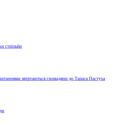
ки стрільби
и питаннями звертаються громадяни до Тараса Пастуха
ади