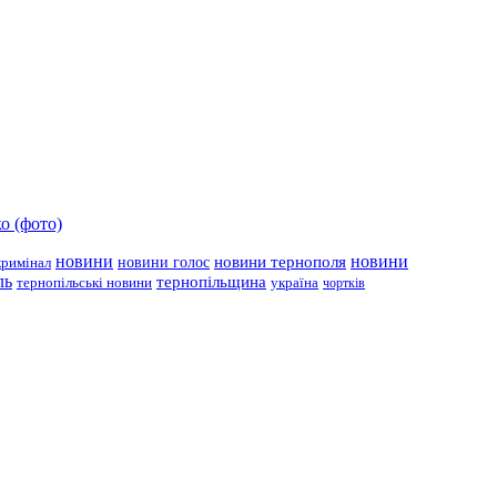
о (фото)
новини
новини тернополя
новини
новини голос
кримінал
ль
тернопільщина
україна
тернопільські новини
чортків