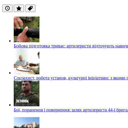
Останні
Популярні
Теги
Бойова підготовка триває: артилеристи відточують навич
Соцзахист, робота установ, культурні ініціативи: з яким
Бої, поранення і повернення: шлях артилериста 44-ї бриг