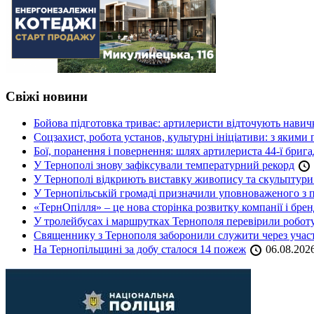
Свіжі новини
Бойова підготовка триває: артилеристи відточують навич
Соцзахист, робота установ, культурні ініціативи: з яким
Бої, поранення і повернення: шлях артилериста 44-ї бриг
У Тернополі знову зафіксували температурний рекорд
У Тернополі відкриють виставку живопису та скульптур
У Тернопільській громаді призначили уповноваженого з п
«ТернОпілля» – це нова сторінка розвитку компанії і бре
У тролейбусах і маршрутках Тернополя перевірили робот
Священнику з Тернополя заборонили служити через участь
На Тернопільщині за добу сталося 14 пожеж
06.08.202