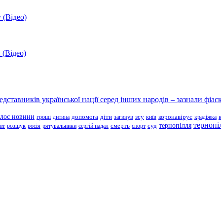
 (Відео)
 (Відео)
ставників української нації серед інших народів – зазнали фіаск
олос новини
зсу
гроші
дитина
допомога
діти
загинув
київ
коронавірус
крадіжка
тернопі
тернопілля
суд
нт
розшук
росія
рятувальники
сергій надал
смерть
спорт