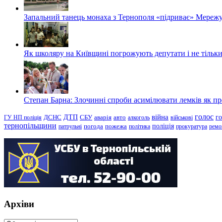
Запальний танець монаха з Тернополя «підриває» Мережу
Як школяру на Київщині погрожують депутати і не тільки
Степан Барна: Злочинні спроби асимілювати лемків як пред
голос
війна
г
ДТП
ГУ НП поліція
ДСНС
СБУ
аварія
авто
алкоголь
військові
тернопільщини
поліція
патрульні
погода
пожежа
політика
прокуратура
ремо
Архіви