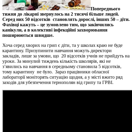
Попереднього
тижня до лікарні звернулось на 2 тисячі більше людей.
Серед них 50 відсотків становлять дорослі, інших 50 – діти.
Фахівці кажуть – це зумовлено тим, що закінчились
канікули, а в колективі інфекційні захворювання
поширюються швидше.
Хоча серед хворих на грип є діти, та у школах краю не буде
карантину. Призупинити навчання можуть директори
закладів, лише за умови, що 20 відсотків учнів не прийдуть на
уроки. За минулий тиждень кількість школярів, які не
з’явились на навчання в середньому становила 5 відсотків,
тому карантину не було. Зараз працівники обласної
лабораторії моніторять ситуацію щодня, а у місті вжито ряд
заходів для убезпечення тернополян від грипу та ГРВІ.