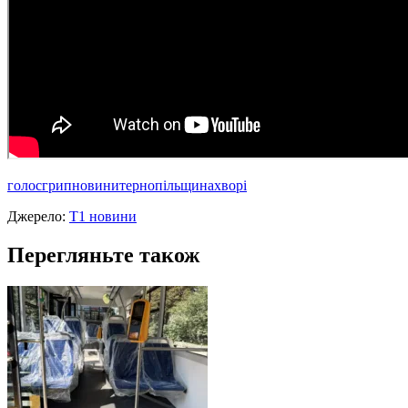
голос
грип
новини
тернопільщина
хворі
Джерело:
Т1 новини
Перегляньте також