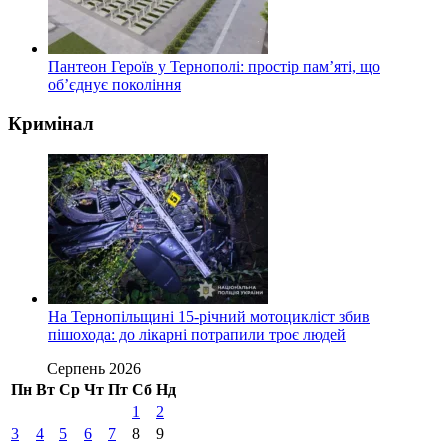
Пантеон Героїв у Тернополі: простір пам’яті, що
об’єднує покоління
Кримінал
На Тернопільщині 15-річний мотоцикліст збив
пішохода: до лікарні потрапили троє людей
Серпень 2026
Пн
Вт
Ср
Чт
Пт
Сб
Нд
1
2
3
4
5
6
7
8
9