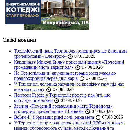
Свіжі новини
Тролейбусний парк Тернополя поповнився ще 8 новими
тролейбусами «Електрон»
07.08.2026
Кардиналу Миколі Бичку присвоїли звання «Почесний
громадянин міста Тернополя»
07.08.2026
На Тернопільщині дружина ветерана звернулася до
правоохоронців через дії лікарів
07.08.2026
У Тернополі чоловіка засудили за крадіжку газу під час
воєнного стану
07.08.2026
Пантеон Героїв у Тернополі: простір пам’яті, що
об’єднує покоління
07.08.2026
Звання «Почесний громадянин міста Тернополя»
посмертно присвоїли ще 13 воїнам
07.08.2026
Воїни 44-ї бригади: різні долі, одна мета
07.08.2026
У Тернополі стартував всеукраїнський ЛОР-симпозіум:
медики обговорюють сучасні методи лікування та