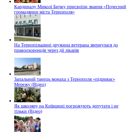
Кардиналу Миколі Бичку присвоїли звання «Почесний
громадянин міста Тернополя»
На Тернопільщині дружина ветерана звернулася до
правоохоронців через дії лікарів
Запальний танець монаха з Тернополя «підриває»
Мережу (Відео)
Як школяру на Київщині погрожують депутати і не
тільки (Відео)