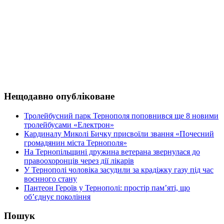
Нещодавно опубліковане
Тролейбусний парк Тернополя поповнився ще 8 новими
тролейбусами «Електрон»
Кардиналу Миколі Бичку присвоїли звання «Почесний
громадянин міста Тернополя»
На Тернопільщині дружина ветерана звернулася до
правоохоронців через дії лікарів
У Тернополі чоловіка засудили за крадіжку газу під час
воєнного стану
Пантеон Героїв у Тернополі: простір пам’яті, що
об’єднує покоління
Пошук