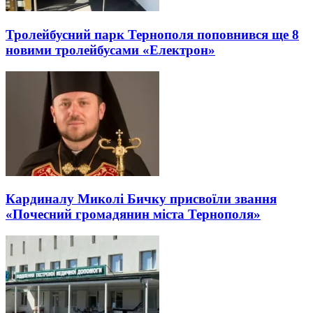
Тролейбусний парк Тернополя поповнився ще 8
новими тролейбусами «Електрон»
Кардиналу Миколі Бичку присвоїли звання
«Почесний громадянин міста Тернополя»