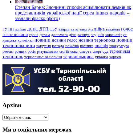
Степан Барна: Злочинні спроби асимілювати лемків як
представників української нації серед інших народів –
зазнали фіаско (фото)
голос
війна
ДТП
ГУ НП поліція
ДСНС
СБУ
аварія
авто
алкоголь
військові
голос новини
зсу
гроші
дитина
допомога
діти
загинув
київ
коронавірус
новини
новини тернополя
новини
новини голос
кримінал
крадіжка
тернопільщини
поліція
патрульні
погода
пожежа
політика
прокуратура
тернопілля
суд
ремонт
розшук
росія
рятувальники
сергій надал
смерть
спорт
тернопіль
тернопільщина
україна
тернопільські новини
чортків
Архіви
Архіви
Ми в соціальних мережах