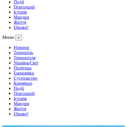
Події
Персоналії
Історія
Мандри
Життя
Цікаво!
Меню
×
Новини
Тернопіль
Тернопілля
Україна/Світ
Політика
Економіка
Суспільство
Кримінал
Події
Персоналії
Історія
Мандри
Життя
Цікаво!