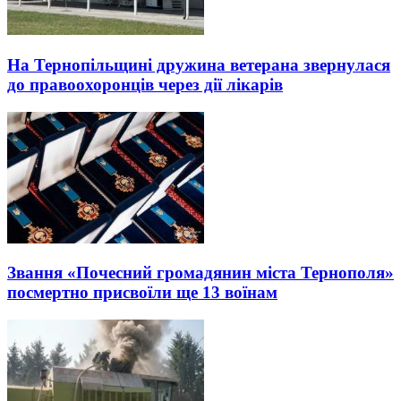
На Тернопільщині дружина ветерана звернулася
до правоохоронців через дії лікарів
Звання «Почесний громадянин міста Тернополя»
посмертно присвоїли ще 13 воїнам