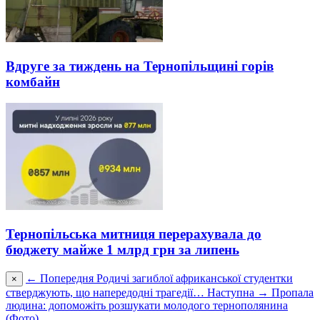
Вдруге за тиждень на Тернопільщині горів
комбайн
Тернопільська митниця перерахувала до
бюджету майже 1 млрд грн за липень
← Попередня
Родичі загиблої африканської студентки
×
стверджують, що напередодні трагедії…
Наступна →
Пропала
людина: допоможіть розшукати молодого тернополянина
(Фото)