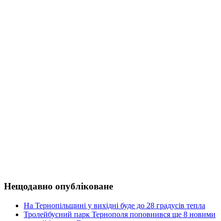
Нещодавно опубліковане
На Тернопільщині у вихідні буде до 28 градусів тепла
Тролейбусний парк Тернополя поповнився ще 8 новими