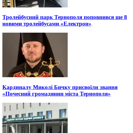
Тролейбусний парк Тернополя поповнився ще 8
новими тролейбусами «Електрон»
Кардиналу Миколі Бичку присвоїли звання
«Почесний громадянин міста Тернополя»