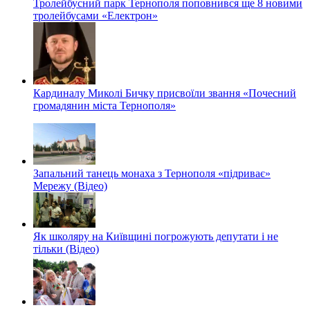
Тролейбусний парк Тернополя поповнився ще 8 новими
тролейбусами «Електрон»
Кардиналу Миколі Бичку присвоїли звання «Почесний
громадянин міста Тернополя»
Запальний танець монаха з Тернополя «підриває»
Мережу (Відео)
Як школяру на Київщині погрожують депутати і не
тільки (Відео)