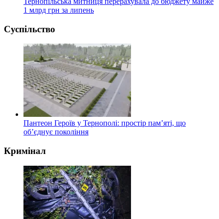
Тернопільська митниця перерахувала до бюджету майже
1 млрд грн за липень
Суспільство
Пантеон Героїв у Тернополі: простір пам’яті, що
об’єднує покоління
Кримінал