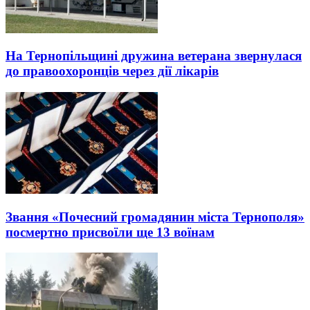
На Тернопільщині дружина ветерана звернулася
до правоохоронців через дії лікарів
Звання «Почесний громадянин міста Тернополя»
посмертно присвоїли ще 13 воїнам