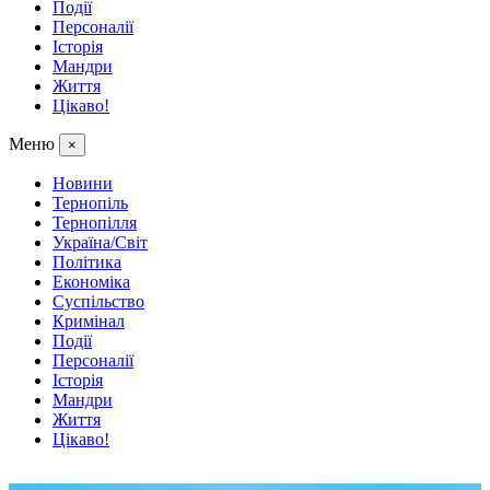
Події
Персоналії
Історія
Мандри
Життя
Цікаво!
Меню
×
Новини
Тернопіль
Тернопілля
Україна/Світ
Політика
Економіка
Суспільство
Кримінал
Події
Персоналії
Історія
Мандри
Життя
Цікаво!