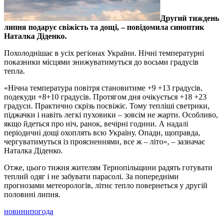
Другий тиждень
липня подарує свіжість та дощі, – повідомила синоптик
Наталка Діденко.
Похолоднішає в усіх регіонах України. Нічні температурні
показники місцями знижуватимуться до восьми градусів
тепла.
«Нічна температура повітря становитиме +9 +13 градусів,
подекуди +8+10 градусів. Протягом дня очікується +18 +23
градуси. Практично скрізь посвіжіє. Тому тепліші светрики,
піджачки і навіть легкі пуховики – зовсім не жарти. Особливо,
якщо йдеться про ніч, ранок, вечірні години. А надалі
періодичні дощі охоплять всю Україну. Опади, щоправда,
чергуватимуться із проясненнями, все ж – літо», – зазначає
Наталка Діденко.
Отже, цього тижня жителям Тернопільщини радять готувати
теплий одяг і не забувати парасолі. За попередніми
прогнозами метеорологів, літнє тепло повернеться у другій
половині липня.
новини
погода