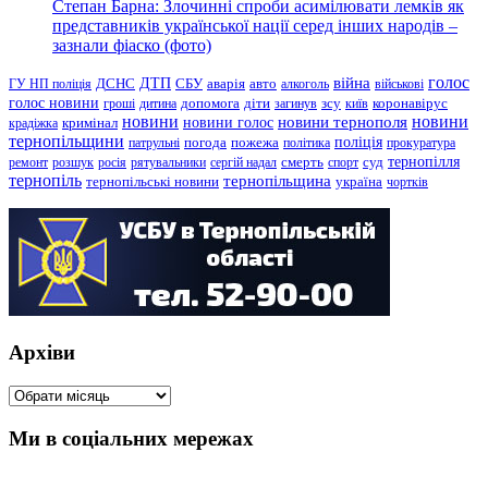
Степан Барна: Злочинні спроби асимілювати лемків як
представників української нації серед інших народів –
зазнали фіаско (фото)
голос
війна
ДТП
ГУ НП поліція
ДСНС
СБУ
аварія
авто
алкоголь
військові
голос новини
зсу
гроші
дитина
допомога
діти
загинув
київ
коронавірус
новини
новини тернополя
новини
новини голос
кримінал
крадіжка
тернопільщини
поліція
патрульні
погода
пожежа
політика
прокуратура
тернопілля
суд
ремонт
розшук
росія
рятувальники
сергій надал
смерть
спорт
тернопіль
тернопільщина
україна
тернопільські новини
чортків
Архіви
Архіви
Ми в соціальних мережах