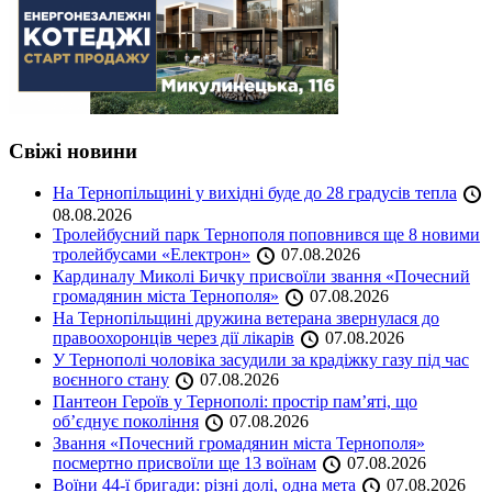
Свіжі новини
На Тернопільщині у вихідні буде до 28 градусів тепла
08.08.2026
Тролейбусний парк Тернополя поповнився ще 8 новими
тролейбусами «Електрон»
07.08.2026
Кардиналу Миколі Бичку присвоїли звання «Почесний
громадянин міста Тернополя»
07.08.2026
На Тернопільщині дружина ветерана звернулася до
правоохоронців через дії лікарів
07.08.2026
У Тернополі чоловіка засудили за крадіжку газу під час
воєнного стану
07.08.2026
Пантеон Героїв у Тернополі: простір пам’яті, що
об’єднує покоління
07.08.2026
Звання «Почесний громадянин міста Тернополя»
посмертно присвоїли ще 13 воїнам
07.08.2026
Воїни 44-ї бригади: різні долі, одна мета
07.08.2026