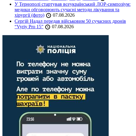
У Тернополі стартував всеукраїнський ЛОР-симпозіум:
медики обговорюють сучасні методи лікування та
хірургії (фото)
07.08.2026
Сергій Надал передав військовим 50 сучасних дронів
“Vyriy Pro 15”
07.08.2026