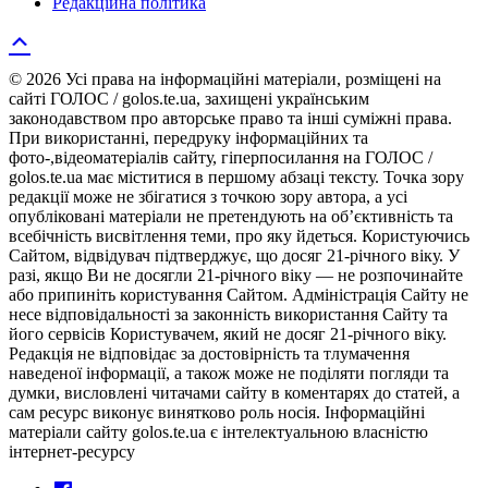
Редакційна політика
© 2026 Усі права на інформаційні матеріали, розміщені на
сайті ГОЛОС / golos.te.ua, захищені українським
законодавством про авторське право та інші суміжні права.
При використанні, передруку інформаційних та
фото-,відеоматеріалів сайту, гіперпосилання на ГОЛОС /
golos.te.ua має міститися в першому абзаці тексту. Точка зору
редакції може не збігатися з точкою зору автора, а усі
опубліковані матеріали не претендують на об’єктивність та
всебічність висвітлення теми, про яку йдеться. Користуючись
Сайтом, відвідувач підтверджує, що досяг 21-річного віку. У
разі, якщо Ви не досягли 21-річного віку — не розпочинайте
або припиніть користування Сайтом. Адміністрація Сайту не
несе відповідальності за законність використання Сайту та
його сервісів Користувачем, який не досяг 21-річного віку.
Редакція не відповідає за достовірність та тлумачення
наведеної інформації, а також може не поділяти погляди та
думки, висловлені читачами сайту в коментарях до статей, а
сам ресурс виконує винятково роль носія. Інформаційні
матеріали сайту golos.te.ua є інтелектуальною власністю
інтернет-ресурсу