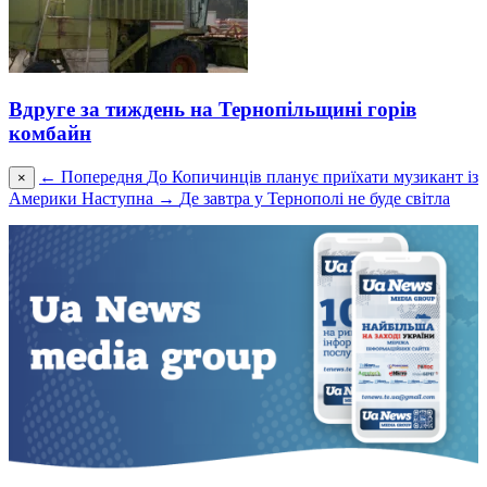
Вдруге за тиждень на Тернопільщині горів
комбайн
← Попередня
До Копичинців планує приїхати музикант із
×
Америки
Наступна →
Де завтра у Тернополі не буде світла