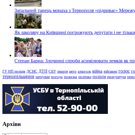
Запальний танець монаха з Тернополя «підриває» Мережу
Як школяру на Київщині погрожують депутати і не тільки
Степан Барна: Злочинні спроби асимілювати лемків як пред
голос
війна
г
ДТП
ГУ НП поліція
ДСНС
СБУ
аварія
авто
алкоголь
військові
тернопільщини
поліція
патрульні
погода
пожежа
політика
прокуратура
ремо
Архіви