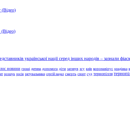
 (Відео)
 (Відео)
ставників української нації серед інших народів – зазнали фіаск
олос новини
зсу
гроші
дитина
допомога
діти
загинув
київ
коронавірус
крадіжка
тернопі
тернопілля
суд
нт
розшук
росія
рятувальники
сергій надал
смерть
спорт