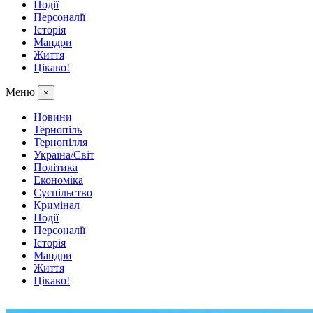
Події
Персоналії
Історія
Мандри
Життя
Цікаво!
Меню
×
Новини
Тернопіль
Тернопілля
Україна/Світ
Політика
Економіка
Суспільство
Кримінал
Події
Персоналії
Історія
Мандри
Життя
Цікаво!