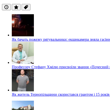
Останні
Популярні
Теги
Як бачать пожежу рятувальники: екшнкамера зняла гасін
Професору Стефану Хмілю присвоїли звання «Почесний 
Як житель Тернопільщини скористався грантом і 15 років