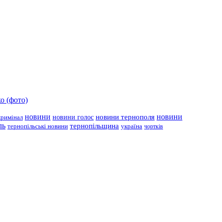
о (фото)
новини
новини тернополя
новини
новини голос
кримінал
ль
тернопільщина
україна
тернопільські новини
чортків