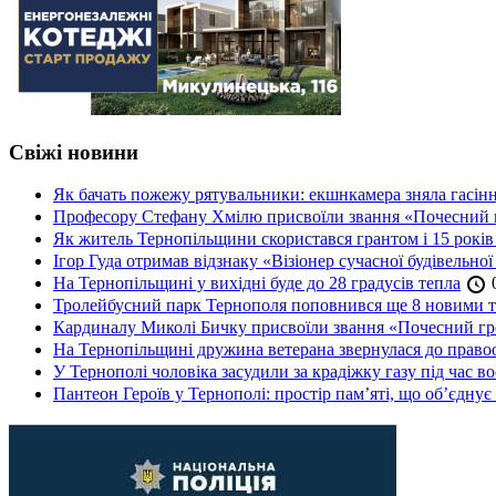
Свіжі новини
Як бачать пожежу рятувальники: екшнкамера зняла гасін
Професору Стефану Хмілю присвоїли звання «Почесний 
Як житель Тернопільщини скористався грантом і 15 років
Ігор Гуда отримав відзнаку «Візіонер сучасної будівельної
На Тернопільщині у вихідні буде до 28 градусів тепла
0
Тролейбусний парк Тернополя поповнився ще 8 новими 
Кардиналу Миколі Бичку присвоїли звання «Почесний гр
На Тернопільщині дружина ветерана звернулася до правоох
У Тернополі чоловіка засудили за крадіжку газу під час в
Пантеон Героїв у Тернополі: простір пам’яті, що об’єднує