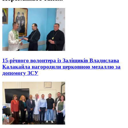
15-річного волонтера із Заліщиків Владислава
Калакайла нагородили церковною медаллю за
допомогу ЗСУ