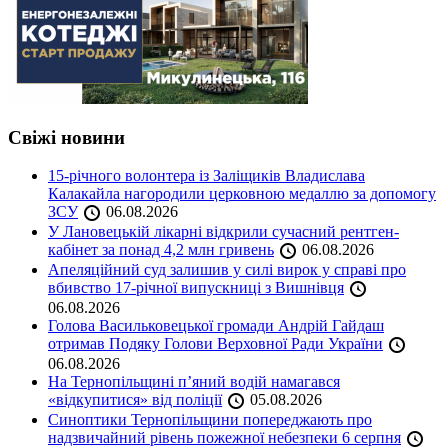
Свіжі новини
15-річного волонтера із Заліщиків Владислава
Калакайла нагородили церковною медаллю за допомогу
ЗСУ
06.08.2026
У Лановецькій лікарні відкрили сучасний рентген-
кабінет за понад 4,2 млн гривень
06.08.2026
Апеляційний суд залишив у силі вирок у справі про
вбивство 17-річної випускниці з Вишнівця
06.08.2026
Голова Васильковецької громади Андрій Гайдаш
отримав Подяку Голови Верховної Ради України
06.08.2026
На Тернопільщині п’яний водій намагався
«відкупитися» від поліції
05.08.2026
Синоптики Тернопільщини попереджають про
надзвичайний рівень пожежної небезпеки 6 серпня