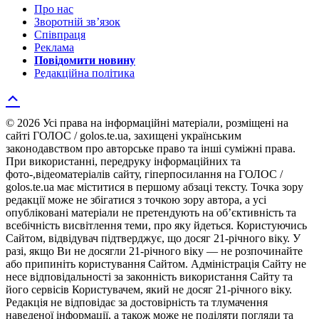
Про нас
Зворотній зв’язок
Співпраця
Реклама
Повідомити новину
Редакційна політика
© 2026 Усі права на інформаційні матеріали, розміщені на
сайті ГОЛОС / golos.te.ua, захищені українським
законодавством про авторське право та інші суміжні права.
При використанні, передруку інформаційних та
фото-,відеоматеріалів сайту, гіперпосилання на ГОЛОС /
golos.te.ua має міститися в першому абзаці тексту. Точка зору
редакції може не збігатися з точкою зору автора, а усі
опубліковані матеріали не претендують на об’єктивність та
всебічність висвітлення теми, про яку йдеться. Користуючись
Сайтом, відвідувач підтверджує, що досяг 21-річного віку. У
разі, якщо Ви не досягли 21-річного віку — не розпочинайте
або припиніть користування Сайтом. Адміністрація Сайту не
несе відповідальності за законність використання Сайту та
його сервісів Користувачем, який не досяг 21-річного віку.
Редакція не відповідає за достовірність та тлумачення
наведеної інформації, а також може не поділяти погляди та