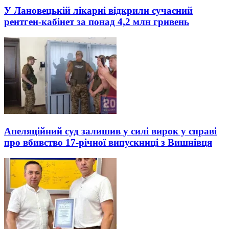
У Лановецькій лікарні відкрили сучасний
рентген-кабінет за понад 4,2 млн гривень
Апеляційний суд залишив у силі вирок у справі
про вбивство 17-річної випускниці з Вишнівця