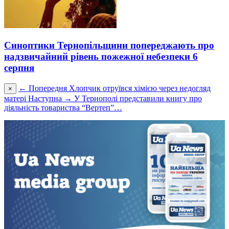
Синоптики Тернопільщини попереджають про
надзвичайний рівень пожежної небезпеки 6
серпня
← Попередня
Хлопчик отруївся хімією через недогляд
×
матері
Наступна →
У Тернополі представили книгу про
діяльність товариства “Вертеп”…