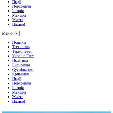
Події
Персоналії
Історія
Мандри
Життя
Цікаво!
Меню
×
Новини
Тернопіль
Тернопілля
Україна/Світ
Політика
Економіка
Суспільство
Кримінал
Події
Персоналії
Історія
Мандри
Життя
Цікаво!