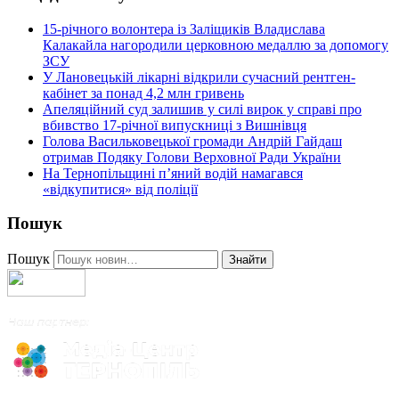
15-річного волонтера із Заліщиків Владислава
Калакайла нагородили церковною медаллю за допомогу
ЗСУ
У Лановецькій лікарні відкрили сучасний рентген-
кабінет за понад 4,2 млн гривень
Апеляційний суд залишив у силі вирок у справі про
вбивство 17-річної випускниці з Вишнівця
Голова Васильковецької громади Андрій Гайдаш
отримав Подяку Голови Верховної Ради України
На Тернопільщині п’яний водій намагався
«відкупитися» від поліції
Пошук
Пошук
Знайти