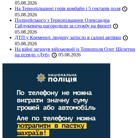
05.08.2026
На Тернопільщині горів комбайн і 5 гектарів поля
05.08.2026
Поліцейського з Тернопільщини Олександра
Гайдукевича нагородили за службу на фронті
05.08.2026
ДТП у Кременці: людину затисло в салоні автівки
05.08.2026
На війні загинув військовий із Тернополя Олег Шелетин
на псевдо «Дуб»
05.08.2026