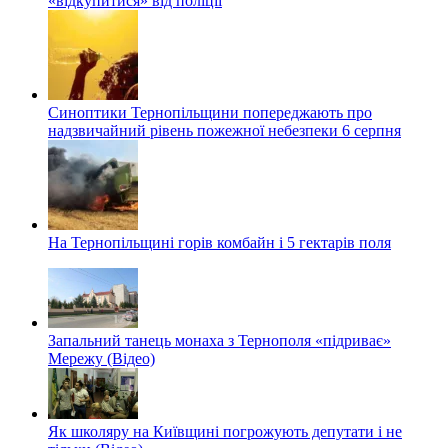
«відкупитися» від поліції
Синоптики Тернопільщини попереджають про
надзвичайний рівень пожежної небезпеки 6 серпня
На Тернопільщині горів комбайн і 5 гектарів поля
Запальний танець монаха з Тернополя «підриває»
Мережу (Відео)
Як школяру на Київщині погрожують депутати і не