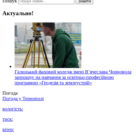
Пошук
Знайти
Актуально!
Галицький фаховий коледж імені В’ячеслава Чорновола
запрошує на навчання за освітньо-професійною
програмою «Геодезія та землеустрій»
Погода
Погода у
Тернополі
вологість:
тиск:
вітер: