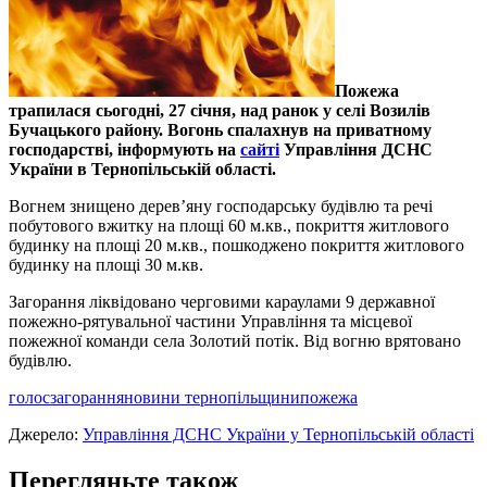
Пожежа
трапилася сьогодні, 27 січня, над ранок у селі Возилів
Бучацького району. Вогонь спалахнув на приватному
господарстві, інформують на
сайті
Управління ДСНС
України в Тернопільській області.
Вогнем знищено дерев’яну господарську будівлю та речі
побутового вжитку на площі 60 м.кв., покриття житлового
будинку на площі 20 м.кв., пошкоджено покриття житлового
будинку на площі 30 м.кв.
Загорання ліквідовано черговими караулами 9 державної
пожежно-рятувальної частини Управління та місцевої
пожежної команди села Золотий потік. Від вогню врятовано
будівлю.
голос
загорання
новини тернопільщини
пожежа
Джерело:
Управління ДСНС України у Тернопільській області
Перегляньте також