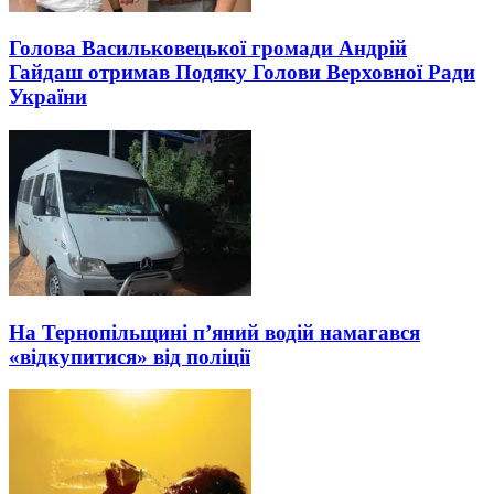
Голова Васильковецької громади Андрій
Гайдаш отримав Подяку Голови Верховної Ради
України
На Тернопільщині п’яний водій намагався
«відкупитися» від поліції