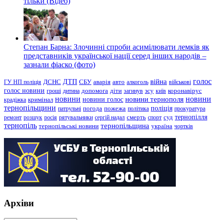
тільки (Відео)
Степан Барна: Злочинні спроби асимілювати лемків як
представників української нації серед інших народів –
зазнали фіаско (фото)
голос
війна
ДТП
ГУ НП поліція
ДСНС
СБУ
аварія
авто
алкоголь
військові
голос новини
зсу
гроші
дитина
допомога
діти
загинув
київ
коронавірус
новини
новини тернополя
новини
новини голос
кримінал
крадіжка
тернопільщини
поліція
патрульні
погода
пожежа
політика
прокуратура
тернопілля
суд
ремонт
розшук
росія
рятувальники
сергій надал
смерть
спорт
тернопіль
тернопільщина
україна
тернопільські новини
чортків
Архіви