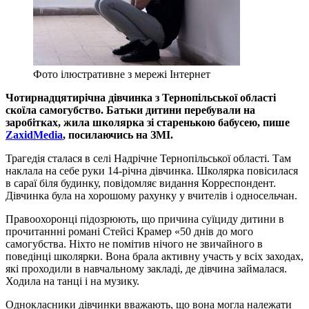
Фото ілюстративне з мережі Інтернет
Чотирнадцятирічна дівчинка з Тернопільської області
скоїла самогубство. Батьки дитини перебували на
заробітках, жила школярка зі старенькою бабусею, пише
ZaxidMediа
, посилаючись на ЗМІ.
Трагедія сталася в селі Надрічне Тернопільської області. Там
наклала на себе руки 14-річна дівчинка. Школярка повісилася
в сараї біля будинку, повідомляє видання Корреспондент.
Дівчинка була на хорошому рахунку у вчителів і односельчан.
Правоохоронці підозрюють, що причина суїциду дитини в
прочитаннні романі Стейсі Крамер «50 днів до мого
самогубства. Ніхто не помітив нічого не звичайного в
поведінці школярки. Вона брала активну участь у всіх заходах,
які проходили в навчальному закладі, де дівчина займалася.
Ходила на танці і на музику.
Однокласники дівчинки вважають, що вона могла належати