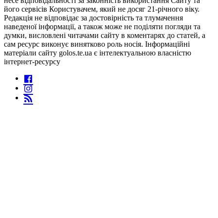
несе відповідальності за законність використання Сайту та
його сервісів Користувачем, який не досяг 21-річного віку.
Редакція не відповідає за достовірність та тлумачення
наведеної інформації, а також може не поділяти погляди та
думки, висловлені читачами сайту в коментарях до статей, а
сам ресурс виконує винятково роль носія. Інформаційні
матеріали сайту golos.te.ua є інтелектуальною власністю
інтернет-ресурсу