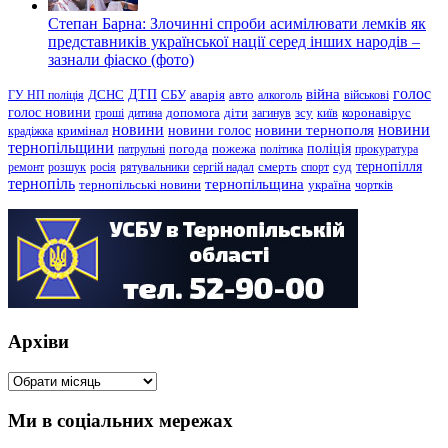
Степан Барна: Злочинні спроби асимілювати лемків як
представників української нації серед інших народів –
зазнали фіаско (фото)
голос
війна
ДТП
ГУ НП поліція
ДСНС
СБУ
аварія
авто
алкоголь
військові
голос новини
зсу
гроші
дитина
допомога
діти
загинув
київ
коронавірус
новини
новини тернополя
новини
новини голос
кримінал
крадіжка
тернопільщини
поліція
патрульні
погода
пожежа
політика
прокуратура
тернопілля
суд
ремонт
розшук
росія
рятувальники
сергій надал
смерть
спорт
тернопіль
тернопільщина
україна
тернопільські новини
чортків
Архіви
Архіви
Ми в соціальних мережах