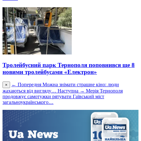
Тролейбусний парк Тернополя поповнився ще 8
новими тролейбусами «Електрон»
← Попередня
Можна знімати страшне кіно: люди
×
жахаються від вигляду…
Наступна →
Мерія Тернополя
продовжує самотужки рятувати Гаївський міст
загальноукраїнського…