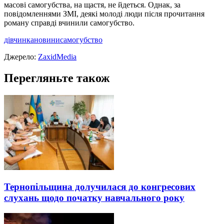
масові самогубства, на щастя, не йдеться. Однак, за
повідомленнями ЗМІ, деякі молоді люди після прочитання
роману справді вчинили самогубство.
дівчинка
новини
самогубство
Джерело:
ZaxidMedia
Перегляньте також
Тернопільщина долучилася до конгресових
слухань щодо початку навчального року