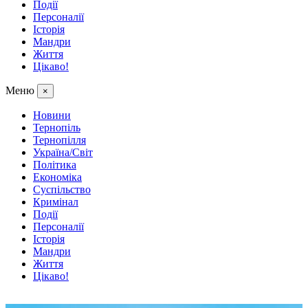
Події
Персоналії
Історія
Мандри
Життя
Цікаво!
Меню
×
Новини
Тернопіль
Тернопілля
Україна/Світ
Політика
Економіка
Суспільство
Кримінал
Події
Персоналії
Історія
Мандри
Життя
Цікаво!