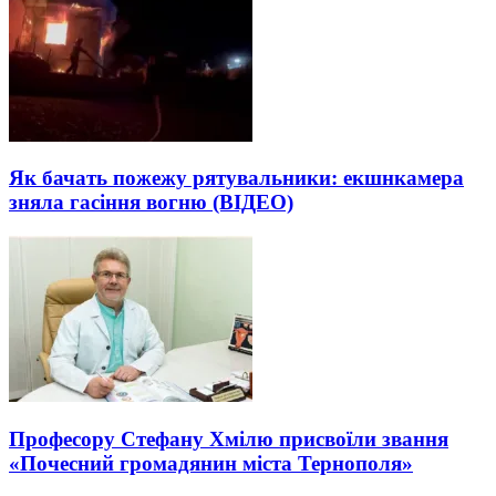
Як бачать пожежу рятувальники: екшнкамера
зняла гасіння вогню (ВІДЕО)
Професору Стефану Хмілю присвоїли звання
«Почесний громадянин міста Тернополя»