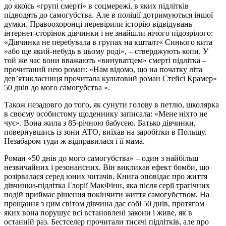
до якоїсь «групі смерті» в соцмережі, в яких підлітків
підводять до самогубства. Але в поліції дотримуються іншої
думки. Правоохоронці перевірили історію відвідувань
інтернет-сторінок дівчинки і не знайшли нічого підозрілого:
«Дівчинка не перебувала в групах на кшталт« Синього кита
»або ще який-небудь в цьому роді», – стверджують копи. У
той же час вони вважають «винуватцем» смерті підлітка –
прочитаний нею роман: «Нам відомо, що на початку літа
дев’ятикласниця прочитала культовий роман Стейсі Крамер«
50 днів до мого самогубства ».
Також незадовго до того, як сунути голову в петлю, школярка
в своєму особистому щоденнику записала: «Мене ніхто не
чує». Вона жила з 85-річною бабусею. Батько дівчинки,
повернувшись із зони АТО, виїхав на заробітки в Польщу.
Незабаром туди ж відправилася і її мама.
Роман «50 днів до мого самогубства» – один з найбільш
незвичайних і резонансних. Він викликав ефект бомби, що
розірвалася серед юних читачів. Книга оповідає про життя
дівчинки-підлітка Глорії МакФінн, яка після серії трагічних
подій приймає рішення покінчити життя самогубством. На
прощання з цим світом дівчина дає собі 50 днів, протягом
яких вона порушує всі встановлені закони і живе, як в
останній раз. Бестселер прочитали тисячі підлітків, але про