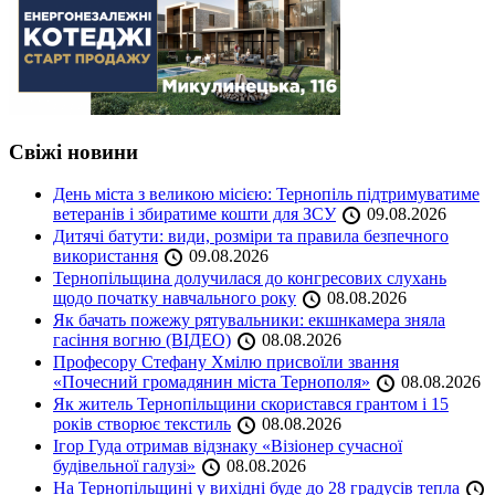
Свіжі новини
День міста з великою місією: Тернопіль підтримуватиме
ветеранів і збиратиме кошти для ЗСУ
09.08.2026
Дитячі батути: види, розміри та правила безпечного
використання
09.08.2026
Тернопільщина долучилася до конгресових слухань
щодо початку навчального року
08.08.2026
Як бачать пожежу рятувальники: екшнкамера зняла
гасіння вогню (ВІДЕО)
08.08.2026
Професору Стефану Хмілю присвоїли звання
«Почесний громадянин міста Тернополя»
08.08.2026
Як житель Тернопільщини скористався грантом і 15
років створює текстиль
08.08.2026
Ігор Гуда отримав відзнаку «Візіонер сучасної
будівельної галузі»
08.08.2026
На Тернопільщині у вихідні буде до 28 градусів тепла