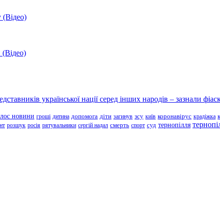
 (Відео)
 (Відео)
ставників української нації серед інших народів – зазнали фіаск
олос новини
зсу
гроші
дитина
допомога
діти
загинув
київ
коронавірус
крадіжка
тернопі
тернопілля
суд
нт
розшук
росія
рятувальники
сергій надал
смерть
спорт