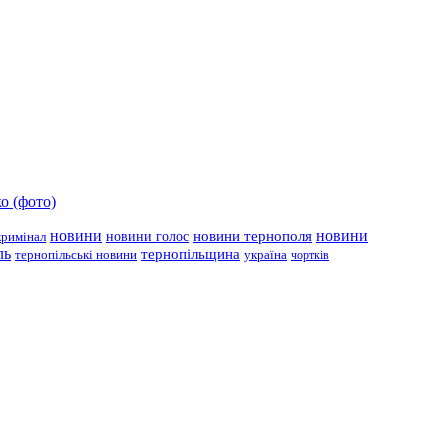
о (фото)
новини
новини тернополя
новини
новини голос
кримінал
ль
тернопільщина
україна
тернопільські новини
чортків