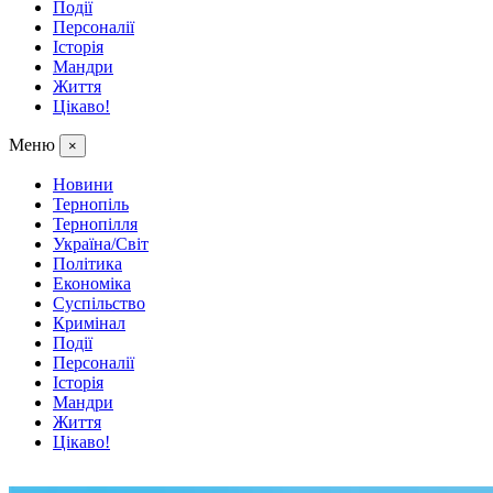
Події
Персоналії
Історія
Мандри
Життя
Цікаво!
Меню
×
Новини
Тернопіль
Тернопілля
Україна/Світ
Політика
Економіка
Суспільство
Кримінал
Події
Персоналії
Історія
Мандри
Життя
Цікаво!