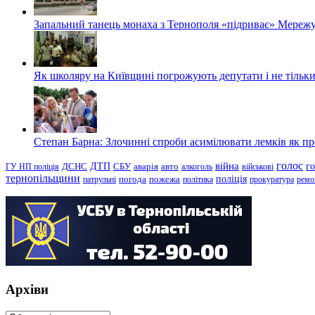
Запальний танець монаха з Тернополя «підриває» Мережу
Як школяру на Київщині погрожують депутати і не тільки
Степан Барна: Злочинні спроби асимілювати лемків як пред
голос
війна
г
ДТП
ГУ НП поліція
ДСНС
СБУ
аварія
авто
алкоголь
військові
тернопільщини
поліція
патрульні
погода
пожежа
політика
прокуратура
ремо
Архіви