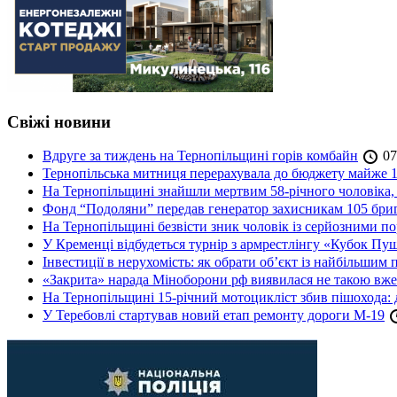
Свіжі новини
Вдруге за тиждень на Тернопільщині горів комбайн
07
Тернопільська митниця перерахувала до бюджету майже 1
На Тернопільщині знайшли мертвим 58-річного чоловіка, 
Фонд “Подоляни” передав генератор захисникам 105 бри
На Тернопільщині безвісти зник чоловік із серйозними 
У Кременці відбудеться турнір з армрестлінгу «Кубок Пу
Інвестиції в нерухомість: як обрати об’єкт із найбільшим
«Закрита» нарада Міноборони рф виявилася не такою вж
На Тернопільщині 15-річний мотоцикліст збив пішохода: 
У Теребовлі стартував новий етап ремонту дороги М-19