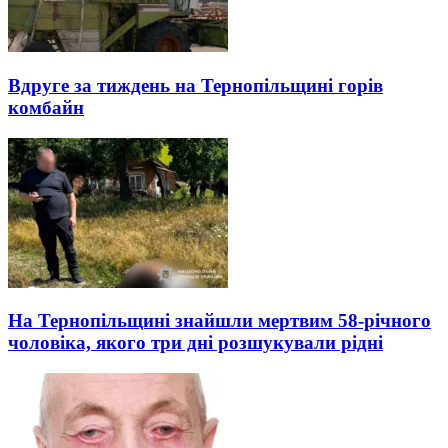
Вдруге за тиждень на Тернопільщині горів
комбайн
На Тернопільщині знайшли мертвим 58-річного
чоловіка, якого три дні розшукували рідні