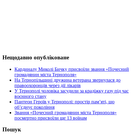
Нещодавно опубліковане
Кардиналу Миколі Бичку присвоїли звання «Почесний
громадянин міста Тернополя»
На Тернопільщині дружина ветерана звернулася до
правоохоронців через дії лікарів
У Тернополі чоловіка засудили за крадіжку газу під час
воєнного стану
Пантеон Героїв у Тернополі: простір пам’яті, що
об’єднує покоління
Звання «Почесний громадянин міста Тернополя»
посмертно присвоїли ще 13 воїнам
Пошук