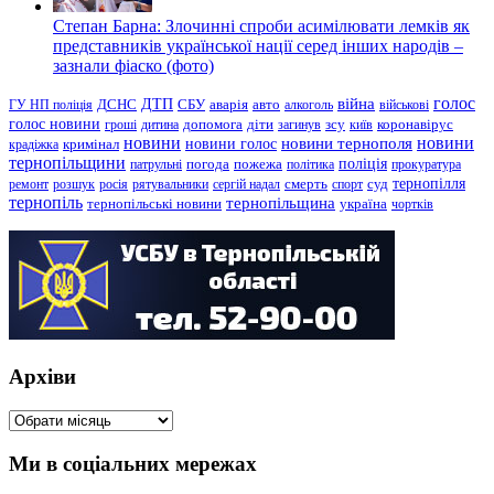
Степан Барна: Злочинні спроби асимілювати лемків як
представників української нації серед інших народів –
зазнали фіаско (фото)
голос
війна
ДТП
ГУ НП поліція
ДСНС
СБУ
аварія
авто
алкоголь
військові
голос новини
зсу
гроші
дитина
допомога
діти
загинув
київ
коронавірус
новини
новини тернополя
новини
новини голос
кримінал
крадіжка
тернопільщини
поліція
патрульні
погода
пожежа
політика
прокуратура
тернопілля
суд
ремонт
розшук
росія
рятувальники
сергій надал
смерть
спорт
тернопіль
тернопільщина
україна
тернопільські новини
чортків
Архіви
Архіви
Ми в соціальних мережах