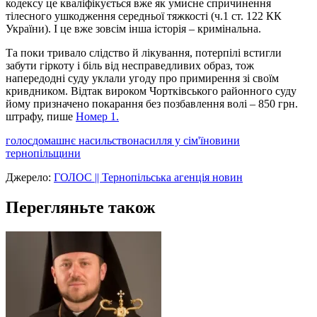
кодексу це кваліфікується вже як умисне спричинення
тілесного ушкодження середньої тяжкості (ч.1 ст. 122 КК
України). І це вже зовсім інша історія – кримінальна.
Та поки тривало слідство й лікування, потерпілі встигли
забути гіркоту і біль від несправедливих образ, тож
напередодні суду уклали угоду про примирення зі своїм
кривдником. Відтак вироком Чортківського районного суду
йому призначено покарання без позбавлення волі – 850 грн.
штрафу, пише
Номер 1.
голос
домашнє насильство
насилля у сім'ї
новини
тернопільщини
Джерело:
ГОЛОС || Тернопільська агенція новин
Перегляньте також