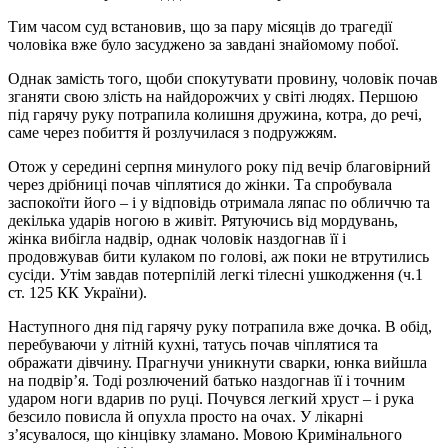
Тим часом суд встановив, що за пару місяців до трагедії
чоловіка вже було засуджено за завдані знайомому побої.
Однак замість того, щоби спокутувати провину, чоловік почав
зганяти свою злість на найдорожчих у світі людях. Першою
під гарячу руку потрапила колишня дружина, котра, до речі,
саме через побиття й розлучилася з подружжям.
Отож у середині серпня минулого року під вечір благовірний
через дрібниці почав чіплятися до жінки. Та спробувала
заспокоїти його – і у відповідь отримала ляпас по обличчю та
декілька ударів ногою в живіт. Рятуючись від мордувань,
жінка вибігла надвір, однак чоловік наздогнав її і
продовжував бити кулаком по голові, аж поки не втрутились
сусіди. Утім завдав потерпілій легкі тілесні ушкодження (ч.1
ст. 125 КК України).
Наступного дня під гарячу руку потрапила вже дочка. В обід,
перебуваючи у літній кухні, татусь почав чіплятися та
ображати дівчину. Прагнучи уникнути сварки, юнка вийшла
на подвір’я. Тоді розлючений батько наздогнав її і точним
ударом ноги вдарив по руці. Почувся легкий хруст – і рука
безсило повисла й опухла просто на очах. У лікарні
з’ясувалося, що кінцівку зламано. Мовою Кримінального