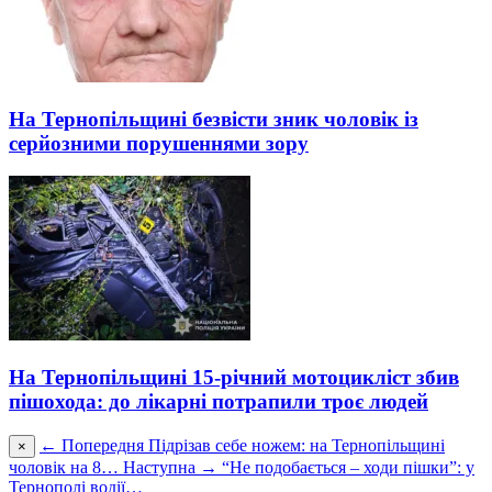
На Тернопільщині безвісти зник чоловік із
серйозними порушеннями зору
На Тернопільщині 15-річний мотоцикліст збив
пішохода: до лікарні потрапили троє людей
← Попередня
Підрізав себе ножем: на Тернопільщині
×
чоловік на 8…
Наступна →
“Не подобається – ходи пішки”: у
Тернополі водії…