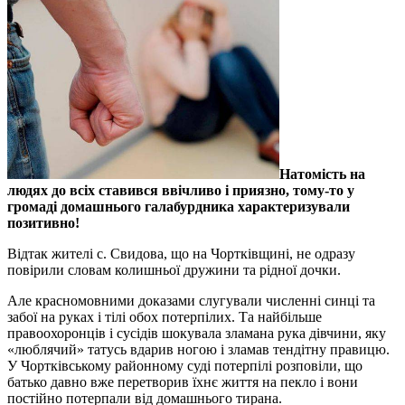
Натомість на
людях до всіх ставився ввічливо і приязно, тому-то у
громаді домашнього галабурдника характеризували
позитивно!
Відтак жителі с. Свидова, що на Чортківщині, не одразу
повірили словам колишньої дружини та рідної дочки.
Але красномовними доказами слугували численні синці та
забої на руках і тілі обох потерпілих. Та найбільше
правоохоронців і сусідів шокувала зламана рука дівчини, яку
«люблячий» татусь вдарив ногою і зламав тендітну правицю.
У Чортківському районному суді потерпілі розповіли, що
батько давно вже перетворив їхнє життя на пекло і вони
постійно потерпали від домашнього тирана.