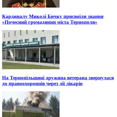
Кардиналу Миколі Бичку присвоїли звання
«Почесний громадянин міста Тернополя»
На Тернопільщині дружина ветерана звернулася
до правоохоронців через дії лікарів