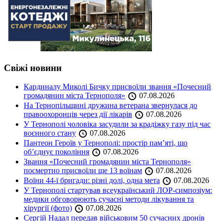
Свіжі новини
Кардиналу Миколі Бичку присвоїли звання «Почесний
громадянин міста Тернополя»
07.08.2026
На Тернопільщині дружина ветерана звернулася до
правоохоронців через дії лікарів
07.08.2026
У Тернополі чоловіка засудили за крадіжку газу під час
воєнного стану
07.08.2026
Пантеон Героїв у Тернополі: простір пам’яті, що
об’єднує покоління
07.08.2026
Звання «Почесний громадянин міста Тернополя»
посмертно присвоїли ще 13 воїнам
07.08.2026
Воїни 44-ї бригади: різні долі, одна мета
07.08.2026
У Тернополі стартував всеукраїнський ЛОР-симпозіум:
медики обговорюють сучасні методи лікування та
хірургії (фото)
07.08.2026
Сергій Надал передав військовим 50 сучасних дронів