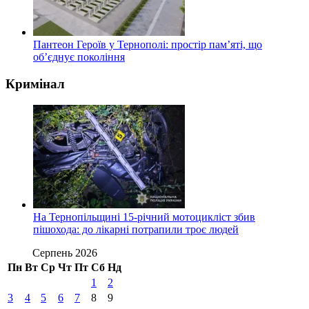
Пантеон Героїв у Тернополі: простір пам’яті, що
об’єднує покоління
Кримінал
На Тернопільщині 15-річний мотоцикліст збив
пішохода: до лікарні потрапили троє людей
Серпень 2026
Пн
Вт
Ср
Чт
Пт
Сб
Нд
1
2
3
4
5
6
7
8
9