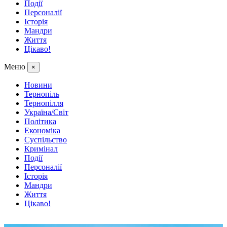
Події
Персоналії
Історія
Мандри
Життя
Цікаво!
Меню
×
Новини
Тернопіль
Тернопілля
Україна/Світ
Політика
Економіка
Суспільство
Кримінал
Події
Персоналії
Історія
Мандри
Життя
Цікаво!