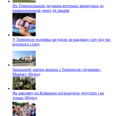
На Тернопільщині дружина ветерана звернулася до
правоохоронців через дії лікарів
У Тернополі чоловіка засудили за крадіжку газу під час
воєнного стану
Запальний танець монаха з Тернополя «підриває»
Мережу (Відео)
Як школяру на Київщині погрожують депутати і не
тільки (Відео)