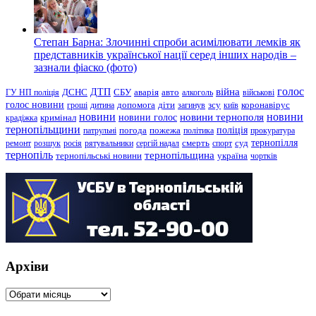
Степан Барна: Злочинні спроби асимілювати лемків як
представників української нації серед інших народів –
зазнали фіаско (фото)
голос
війна
ДТП
ГУ НП поліція
ДСНС
СБУ
аварія
авто
алкоголь
військові
голос новини
зсу
гроші
дитина
допомога
діти
загинув
київ
коронавірус
новини
новини тернополя
новини
новини голос
кримінал
крадіжка
тернопільщини
поліція
патрульні
погода
пожежа
політика
прокуратура
тернопілля
суд
ремонт
розшук
росія
рятувальники
сергій надал
смерть
спорт
тернопіль
тернопільщина
україна
тернопільські новини
чортків
Архіви
Архіви