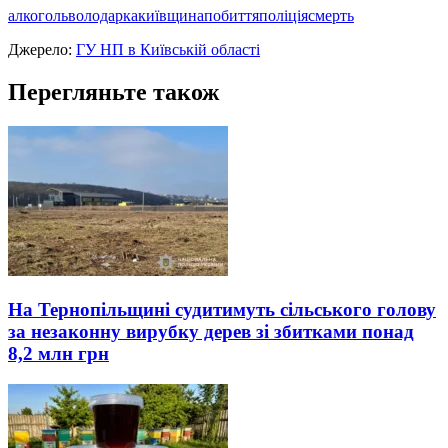
алкоголь
володарка
київщина
побиття
поліція
смерть
Джерело:
ГУ НП в Київській області
Перегляньте також
На Тернопільщині судитимуть сільського голову
за незаконну вирубку дерев зі збитками понад
8,2 млн грн