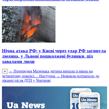
Нічна атака РФ: у Києві через удар РФ загинула
людина, у Львові пошкоджені будинки, під
завалами люди
← Попередня
Маленька дитина випала із вікна на
×
четвертому поверсі…
Наступна →
Немовля потрапило до
лікарні після ДТП у Чорткові