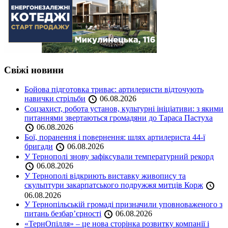
Свіжі новини
Бойова підготовка триває: артилеристи відточують
навички стрільби
06.08.2026
Соцзахист, робота установ, культурні ініціативи: з якими
питаннями звертаються громадяни до Тараса Пастуха
06.08.2026
Бої, поранення і повернення: шлях артилериста 44-ї
бригади
06.08.2026
У Тернополі знову зафіксували температурний рекорд
06.08.2026
У Тернополі відкриють виставку живопису та
скульптури закарпатського подружжя митців Корж
06.08.2026
У Тернопільській громаді призначили уповноваженого з
питань безбар’єрності
06.08.2026
«ТернОпілля» – це нова сторінка розвитку компанії і