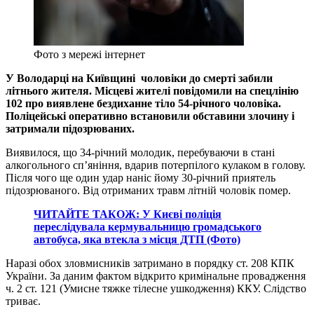
Фото з мережі інтернет
У Володарці на Київщині чоловіки до смерті забили
літнього жителя. Місцеві жителі повідомили на спецлінію
102 про виявлене бездиханне тіло 54-річного чоловіка.
Поліцейські оперативно встановили обставини злочину і
затримали підозрюваних.
Виявилося, що 34-річний молодик, перебуваючи в стані
алкогольного сп’яніння, вдарив потерпілого кулаком в голову.
Після чого ще один удар наніс йому 30-річний приятель
підозрюваного. Від отриманих травм літній чоловік помер.
ЧИТАЙТЕ ТАКОЖ: У Києві поліція
переслідувала кермувальницю громадського
автобуса, яка втекла з місця ДТП (Фото)
Наразі обох зловмисників затримано в порядку ст. 208 КПК
України. За даним фактом відкрито кримінальне провадження
ч. 2 ст. 121 (Умисне тяжке тілесне ушкодження) ККУ. Слідство
триває.