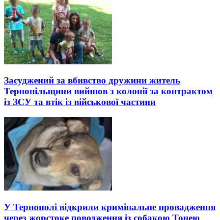
Засуджений за вбивство дружини житель
Тернопільщини вийшов з колонії за контрактом
із ЗСУ та втік із військової частини
У Тернополі відкрили кримінальне провадження
через жорстоке поводження із собакою Тонею