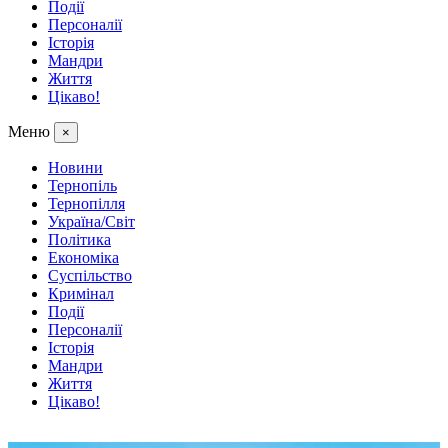
Події
Персоналії
Історія
Мандри
Життя
Цікаво!
Меню
×
Новини
Тернопіль
Тернопілля
Україна/Світ
Політика
Економіка
Суспільство
Кримінал
Події
Персоналії
Історія
Мандри
Життя
Цікаво!