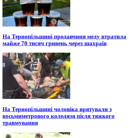
На Тернопільщині продавчиня меду втратила
майже 70 тисяч гривень через шахраїв
На Тернопільщині чоловіка врятували з
восьмиметрового колодязя після тяжкого
травмування