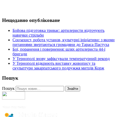
Нещодавно опубліковане
Бойова підготовка триває: артилеристи відточують
навички стрільби
Соцзахист, робота установ, культурні ініціативи: з якими
питаннями звертаються громадяни до Тараса Пастуха
Бої, поранення і повернення: шлях артилериста 44-ї
бригади
У Тернополі знову зафіксували температурний рекорд
У Тернополі відкриють виставку живопису та
скульптури закарпатського подружжя митців Корж
Пошук
Пошук
Знайти