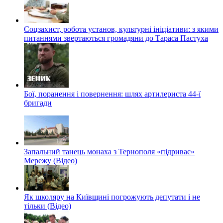
Соцзахист, робота установ, культурні ініціативи: з якими
питаннями звертаються громадяни до Тараса Пастуха
Бої, поранення і повернення: шлях артилериста 44-ї
бригади
Запальний танець монаха з Тернополя «підриває»
Мережу (Відео)
Як школяру на Київщині погрожують депутати і не
тільки (Відео)