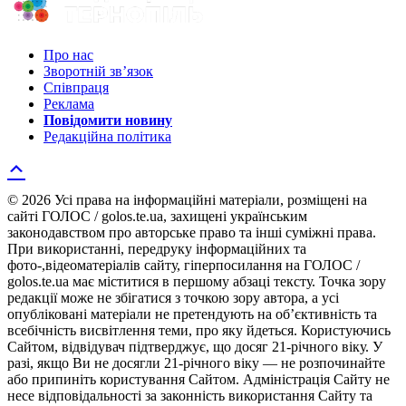
Про нас
Зворотній зв’язок
Співпраця
Реклама
Повідомити новину
Редакційна політика
© 2026 Усі права на інформаційні матеріали, розміщені на
сайті ГОЛОС / golos.te.ua, захищені українським
законодавством про авторське право та інші суміжні права.
При використанні, передруку інформаційних та
фото-,відеоматеріалів сайту, гіперпосилання на ГОЛОС /
golos.te.ua має міститися в першому абзаці тексту. Точка зору
редакції може не збігатися з точкою зору автора, а усі
опубліковані матеріали не претендують на об’єктивність та
всебічність висвітлення теми, про яку йдеться. Користуючись
Сайтом, відвідувач підтверджує, що досяг 21-річного віку. У
разі, якщо Ви не досягли 21-річного віку — не розпочинайте
або припиніть користування Сайтом. Адміністрація Сайту не
несе відповідальності за законність використання Сайту та