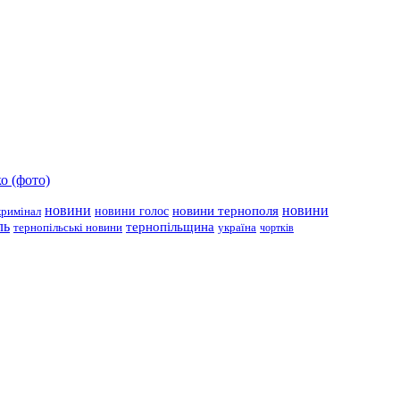
о (фото)
новини
новини тернополя
новини
новини голос
кримінал
ль
тернопільщина
україна
тернопільські новини
чортків