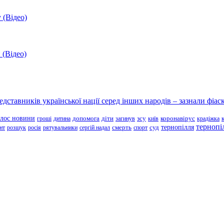
 (Відео)
 (Відео)
ставників української нації серед інших народів – зазнали фіаск
олос новини
зсу
гроші
дитина
допомога
діти
загинув
київ
коронавірус
крадіжка
тернопі
тернопілля
суд
нт
розшук
росія
рятувальники
сергій надал
смерть
спорт