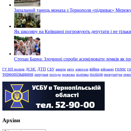
Запальний танець монаха з Тернополя «підриває» Мережу
Як школяру на Київщині погрожують депутати і не тільки
Степан Барна: Злочинні спроби асимілювати лемків як пред
голос
війна
г
ДТП
ГУ НП поліція
ДСНС
СБУ
аварія
авто
алкоголь
військові
тернопільщини
поліція
патрульні
погода
пожежа
політика
прокуратура
ремо
Архіви