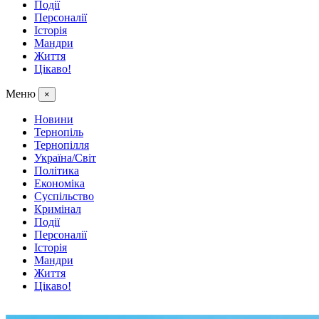
Події
Персоналії
Історія
Мандри
Життя
Цікаво!
Меню
×
Новини
Тернопіль
Тернопілля
Україна/Світ
Політика
Економіка
Суспільство
Кримінал
Події
Персоналії
Історія
Мандри
Життя
Цікаво!