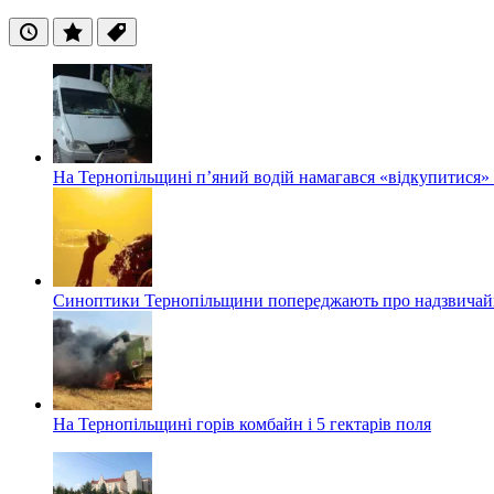
Останні
Популярні
Теги
На Тернопільщині п’яний водій намагався «відкупитися» в
Синоптики Тернопільщини попереджають про надзвичайн
На Тернопільщині горів комбайн і 5 гектарів поля