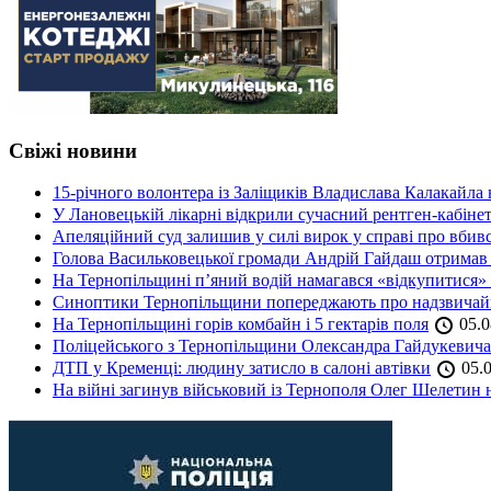
Свіжі новини
15-річного волонтера із Заліщиків Владислава Калакайл
У Лановецькій лікарні відкрили сучасний рентген-кабінет
Апеляційний суд залишив у силі вирок у справі про вбив
Голова Васильковецької громади Андрій Гайдаш отримав
На Тернопільщині п’яний водій намагався «відкупитися» в
Синоптики Тернопільщини попереджають про надзвичайн
На Тернопільщині горів комбайн і 5 гектарів поля
05.0
Поліцейського з Тернопільщини Олександра Гайдукевича 
ДТП у Кременці: людину затисло в салоні автівки
05.0
На війні загинув військовий із Тернополя Олег Шелетин 