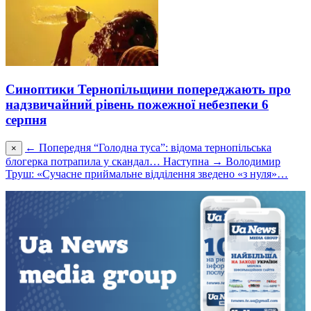
Синоптики Тернопільщини попереджають про
надзвичайний рівень пожежної небезпеки 6
серпня
← Попередня
“Голодна туса”: відома тернопільська
×
блогерка потрапила у скандал…
Наступна →
Володимир
Труш: «Сучасне приймальне відділення зведено «з нуля»…