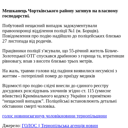
Мешканець Чортківського району загинув на власному
господарстві.
Побутовий нещасний випадок задокументували
правоохоронці відділення поліції №1 (м. Борщів).
Повідомлення про подію надійшло до поліцейських близько
27 листопада від родичів.
Працівники поліції з’ясували, що 55-річний житель Більче-
Золотецької ОТГ спускався драбиною з горища та, втративши
рівновагу, впав з висоти близько трьох метрів.
На жаль, травми голови від падіння виявилися несумісні з
життям – потерпілий помер до приїзду медиків
Відомості про подію слідчі внесли до єдиного реєстру
досудових розслідувань злочинів згідно ст. 115 (умисне
вбивство) Кримінального кодексу України з приміткою
“нещасний випадок”. Поліцейські встановлюють детальні
обставини смерті чоловіка.
голос новини
загинув чоловік
новини тернопільщини
Джерело:
ГОЛОС || Тернопільська агенція новин