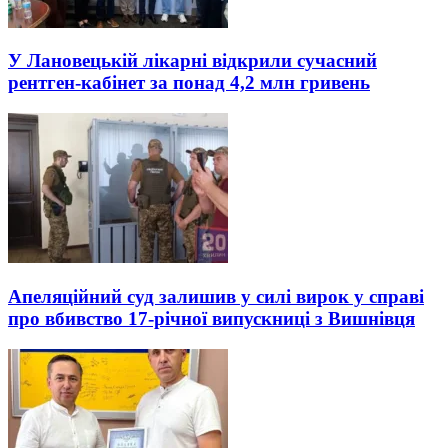
У Лановецькій лікарні відкрили сучасний
рентген-кабінет за понад 4,2 млн гривень
Апеляційний суд залишив у силі вирок у справі
про вбивство 17-річної випускниці з Вишнівця