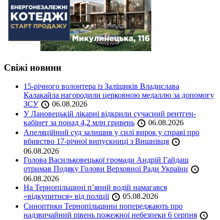
Свіжі новини
15-річного волонтера із Заліщиків Владислава
Калакайла нагородили церковною медаллю за допомогу
ЗСУ
06.08.2026
У Лановецькій лікарні відкрили сучасний рентген-
кабінет за понад 4,2 млн гривень
06.08.2026
Апеляційний суд залишив у силі вирок у справі про
вбивство 17-річної випускниці з Вишнівця
06.08.2026
Голова Васильковецької громади Андрій Гайдаш
отримав Подяку Голови Верховної Ради України
06.08.2026
На Тернопільщині п’яний водій намагався
«відкупитися» від поліції
05.08.2026
Синоптики Тернопільщини попереджають про
надзвичайний рівень пожежної небезпеки 6 серпня