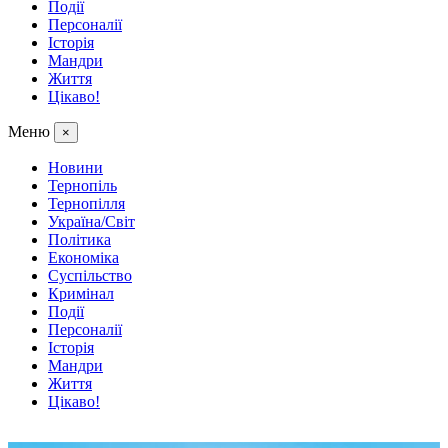
Події
Персоналії
Історія
Мандри
Життя
Цікаво!
Меню
×
Новини
Тернопіль
Тернопілля
Україна/Світ
Політика
Економіка
Суспільство
Кримінал
Події
Персоналії
Історія
Мандри
Життя
Цікаво!