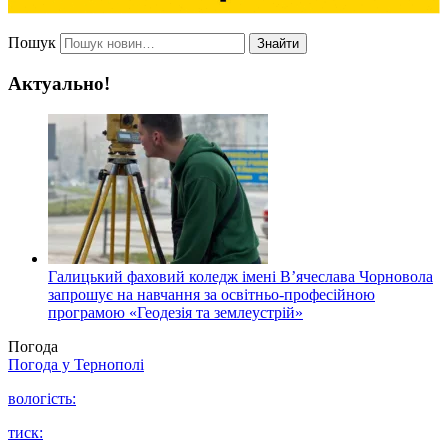
Пошук
Знайти
Актуально!
Галицький фаховий коледж імені В’ячеслава Чорновола
запрошує на навчання за освітньо-професійною
програмою «Геодезія та землеустрій»
Погода
Погода у
Тернополі
вологість:
тиск: