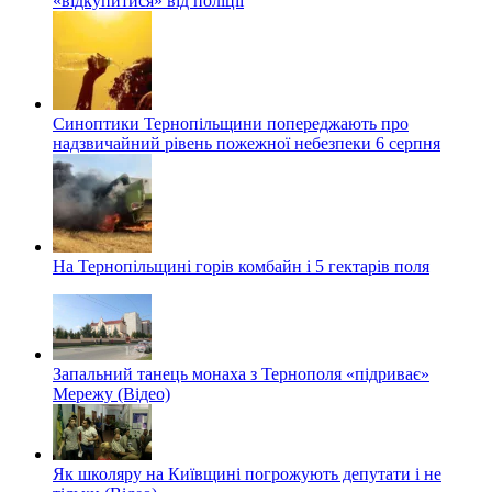
«відкупитися» від поліції
Синоптики Тернопільщини попереджають про
надзвичайний рівень пожежної небезпеки 6 серпня
На Тернопільщині горів комбайн і 5 гектарів поля
Запальний танець монаха з Тернополя «підриває»
Мережу (Відео)
Як школяру на Київщині погрожують депутати і не