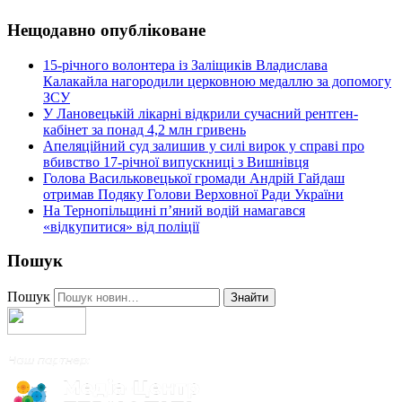
Нещодавно опубліковане
15-річного волонтера із Заліщиків Владислава
Калакайла нагородили церковною медаллю за допомогу
ЗСУ
У Лановецькій лікарні відкрили сучасний рентген-
кабінет за понад 4,2 млн гривень
Апеляційний суд залишив у силі вирок у справі про
вбивство 17-річної випускниці з Вишнівця
Голова Васильковецької громади Андрій Гайдаш
отримав Подяку Голови Верховної Ради України
На Тернопільщині п’яний водій намагався
«відкупитися» від поліції
Пошук
Пошук
Знайти