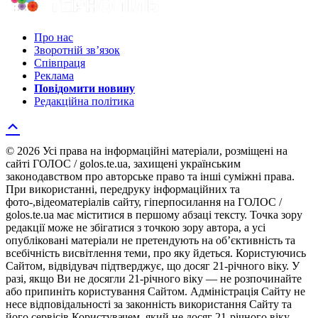
Про нас
Зворотній зв’язок
Співпраця
Реклама
Повідомити новину
Редакційна політика
© 2026 Усі права на інформаційні матеріали, розміщені на
сайті ГОЛОС / golos.te.ua, захищені українським
законодавством про авторське право та інші суміжні права.
При використанні, передруку інформаційних та
фото-,відеоматеріалів сайту, гіперпосилання на ГОЛОС /
golos.te.ua має міститися в першому абзаці тексту. Точка зору
редакції може не збігатися з точкою зору автора, а усі
опубліковані матеріали не претендують на об’єктивність та
всебічність висвітлення теми, про яку йдеться. Користуючись
Сайтом, відвідувач підтверджує, що досяг 21-річного віку. У
разі, якщо Ви не досягли 21-річного віку — не розпочинайте
або припиніть користування Сайтом. Адміністрація Сайту не
несе відповідальності за законність використання Сайту та
його сервісів Користувачем, який не досяг 21-річного віку.