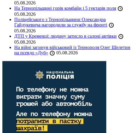
05.08.2026
На Тернопільщині горів комбайн і 5 гектарів поля
05.08.2026
Поліцейського з Тернопільщини Олександра
Гайдукевича нагородили за службу на фронті
05.08.2026
ДТП у Кременці: людину затисло в салоні автівки
05.08.2026
На війні загинув військовий із Тернополя Олег Шелетин
на псевдо «Дуб»
05.08.2026