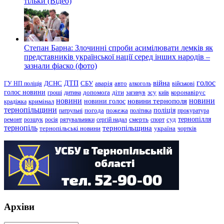
тільки (Відео)
Степан Барна: Злочинні спроби асимілювати лемків як
представників української нації серед інших народів –
зазнали фіаско (фото)
голос
війна
ДТП
ГУ НП поліція
ДСНС
СБУ
аварія
авто
алкоголь
військові
голос новини
зсу
гроші
дитина
допомога
діти
загинув
київ
коронавірус
новини
новини тернополя
новини
новини голос
кримінал
крадіжка
тернопільщини
поліція
патрульні
погода
пожежа
політика
прокуратура
тернопілля
суд
ремонт
розшук
росія
рятувальники
сергій надал
смерть
спорт
тернопіль
тернопільщина
україна
тернопільські новини
чортків
Архіви