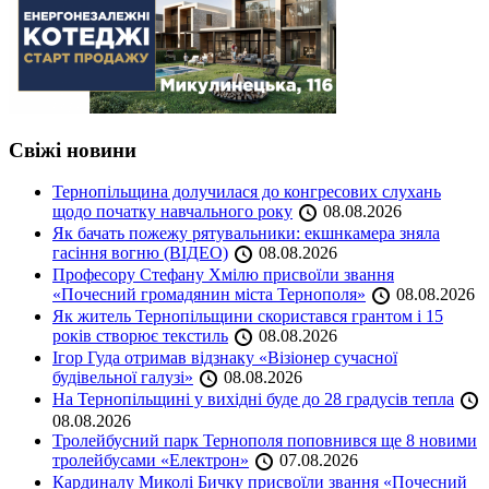
Свіжі новини
Тернопільщина долучилася до конгресових слухань
щодо початку навчального року
08.08.2026
Як бачать пожежу рятувальники: екшнкамера зняла
гасіння вогню (ВІДЕО)
08.08.2026
Професору Стефану Хмілю присвоїли звання
«Почесний громадянин міста Тернополя»
08.08.2026
Як житель Тернопільщини скористався грантом і 15
років створює текстиль
08.08.2026
Ігор Гуда отримав відзнаку «Візіонер сучасної
будівельної галузі»
08.08.2026
На Тернопільщині у вихідні буде до 28 градусів тепла
08.08.2026
Тролейбусний парк Тернополя поповнився ще 8 новими
тролейбусами «Електрон»
07.08.2026
Кардиналу Миколі Бичку присвоїли звання «Почесний