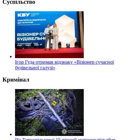
Суспільство
Ігор Гуда отримав відзнаку «Візіонер сучасної
будівельної галузі»
Кримінал
На Тернопільщині 15-річний мотоцикліст збив