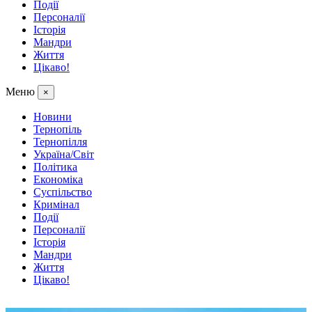
Події
Персоналії
Історія
Мандри
Життя
Цікаво!
Меню
×
Новини
Тернопіль
Тернопілля
Україна/Світ
Політика
Економіка
Суспільство
Кримінал
Події
Персоналії
Історія
Мандри
Життя
Цікаво!