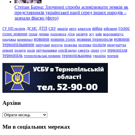
Степан Барна: Злочинні спроби асимілювати лемків як
представників української нації серед інших народів –
зазнали фіаско (фото)
голос
війна
ДТП
ГУ НП поліція
ДСНС
СБУ
аварія
авто
алкоголь
військові
голос новини
зсу
гроші
дитина
допомога
діти
загинув
київ
коронавірус
новини
новини тернополя
новини
новини голос
кримінал
крадіжка
тернопільщини
поліція
патрульні
погода
пожежа
політика
прокуратура
тернопілля
суд
ремонт
розшук
росія
рятувальники
сергій надал
смерть
спорт
тернопіль
тернопільщина
україна
тернопільські новини
чортків
Архіви
Архіви
Ми в соціальних мережах