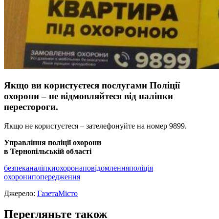
Якщо ви користуєтеся послугами Полiцiї
охорони – не вiдмовляйтеся вiд налiпки
перестороги.
Якщо не користуєтеся – зателефонуйте на номер 9899.
Управлiння полiцiї охорони
в Тернопiльськiй областi
безпека
наліпки
охорона
повідомлення
поліція
охорони
попередження
Джерело:
ГазетаМісто
Перегляньте також