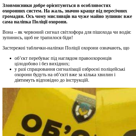
Зловмисники добре орiєнтуються в особливостях
охоронних систем. На жаль, значно краще вiд пересiчних
громадян. Ось чому мисливцiв на чуже майно зупиняє вже
сама налiпка Полiцiї охорони.
Вона – як червоний сигнал свiтлофора для пiшохода чи водiя:
зупинись, щоб не трапилося бiди!
Застережнi таблички-налiпки Полiцiї охорони означають, що
об’єкт перебуває пiд наглядом правоохоронцiв
цiлодобово i без вихiдних;
у разi спрацювання сигналiзацiї озброєнi полiцейськi
охорони будуть на об’єктi вже за кiлька хвилин i
дiятимуть вiдповiдно до iнструкцiй.