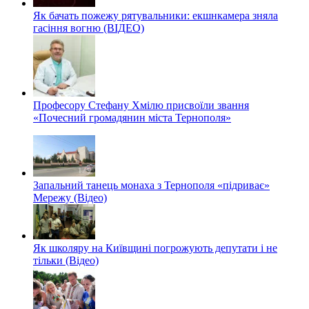
Як бачать пожежу рятувальники: екшнкамера зняла
гасіння вогню (ВІДЕО)
Професору Стефану Хмілю присвоїли звання
«Почесний громадянин міста Тернополя»
Запальний танець монаха з Тернополя «підриває»
Мережу (Відео)
Як школяру на Київщині погрожують депутати і не
тільки (Відео)