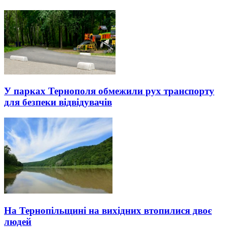
У парках Тернополя обмежили рух транспорту
для безпеки відвідувачів
На Тернопільщині на вихідних втопилися двоє
людей