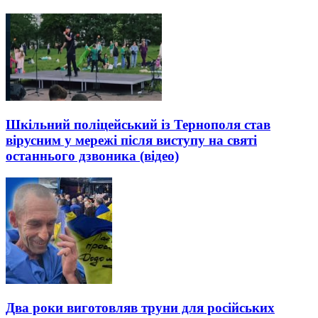
Шкільний поліцейський із Тернополя став
вірусним у мережі після виступу на святі
останнього дзвоника (відео)
Два роки виготовляв труни для російських