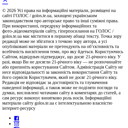
© 2026 Усі права на інформаційні матеріали, розміщені на
сайті ГОЛОС / golos.te.ua, захищені українським
законодавством про авторське право та інші суміжні права.
При використанні, передруку інформаційних та
фото-,відеоматеріалів сайту, гіперпосилання на ГОЛОС /
golos.te.ua має міститися в першому абзаці тексту. Точка зору
редакції може не збігатися з точкою зору автора, а усі
опубліковані матеріали не претендують на об’єктивність та
всебічність висвітлення теми, про яку йдеться. Користуючись
Сайтом, відвідувач підтверджує, що досяг 21-річного віку. У
разі, якщо Ви не досягли 21-річного віку — не розпочинайте
або припиніть користування Сайтом. Адміністрація Сайту не
несе відповідальності за законність використання Сайту та
його сервісів Користувачем, який не досяг 21-річного віку.
Редакція не відповідає за достовірність та тлумачення
наведеної інформації, а також може не поділяти погляди та
думки, висловлені читачами сайту в коментарях до статей, а
сам ресурс виконує винятково роль носія. Інформаційні
матеріали сайту golos.te.ua є інтелектуальною власністю
інтернет-ресурсу