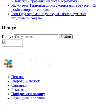
«Почесний громадянин міста Тернополя»
Як житель Тернопільщини скористався грантом і 15
років створює текстиль
Ігор Гуда отримав відзнаку «Візіонер сучасної
будівельної галузі»
Пошук
Пошук
Знайти
Про нас
Зворотній зв’язок
Співпраця
Реклама
Повідомити новину
Редакційна політика