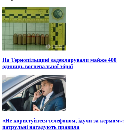
На Тернопільщині задекларували майже 400
одиниць вогнепальної зброї
«Не користуйтеся телефоном, їдучи за кермом»:
патрульні нагадують правила