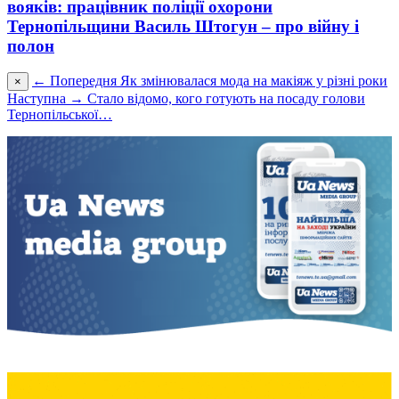
вояків: працівник поліції охорони
Тернопільщини Василь Штогун – про війну і
полон
← Попередня
Як змінювалася мода на макіяж у різні роки
×
Наступна →
Стало відомо, кого готують на посаду голови
Тернопільської…