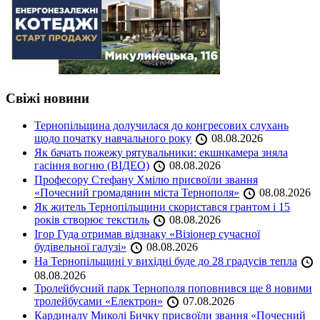
Свіжі новини
Тернопільщина долучилася до конгресових слухань
щодо початку навчального року
08.08.2026
Як бачать пожежу рятувальники: екшнкамера зняла
гасіння вогню (ВІДЕО)
08.08.2026
Професору Стефану Хмілю присвоїли звання
«Почесний громадянин міста Тернополя»
08.08.2026
Як житель Тернопільщини скористався грантом і 15
років створює текстиль
08.08.2026
Ігор Гуда отримав відзнаку «Візіонер сучасної
будівельної галузі»
08.08.2026
На Тернопільщині у вихідні буде до 28 градусів тепла
08.08.2026
Тролейбусний парк Тернополя поповнився ще 8 новими
тролейбусами «Електрон»
07.08.2026
Кардиналу Миколі Бичку присвоїли звання «Почесний