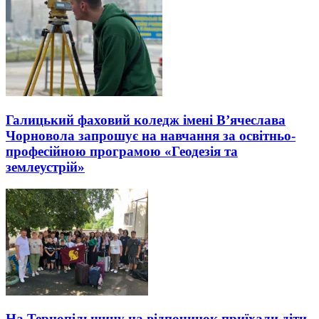
Галицький фаховий коледж імені В’ячеслава
Чорновола запрошує на навчання за освітньо-
професійною програмою «Геодезія та
землеустрій»
На Тернопільщину на відпочинок приїхали діти