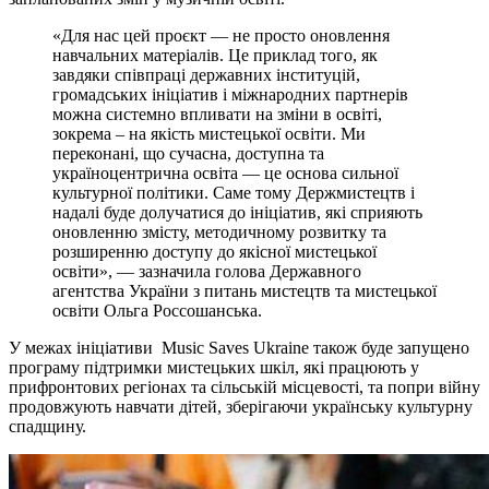
«Для нас цей проєкт — не просто оновлення
навчальних матеріалів. Це приклад того, як
завдяки співпраці державних інституцій,
громадських ініціатив і міжнародних партнерів
можна системно впливати на зміни в освіті,
зокрема – на якість мистецької освіти. Ми
переконані, що сучасна, доступна та
україноцентрична освіта — це основа сильної
культурної політики. Саме тому Держмистецтв і
надалі буде долучатися до ініціатив, які сприяють
оновленню змісту, методичному розвитку та
розширенню доступу до якісної мистецької
освіти», — зазначила голова Державного
агентства України з питань мистецтв та мистецької
освіти Ольга Россошанська.
У межах ініціативи Music Saves Ukraine також буде запущено
програму підтримки мистецьких шкіл, які працюють у
прифронтових регіонах та сільській місцевості, та попри війну
продовжують навчати дітей, зберігаючи українську культурну
спадщину.