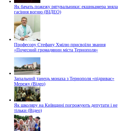
Як бачать пожежу рятувальники: екшнкамера зняла
гасіння вогню (ВІДЕО)
Професору Стефану Хмілю присвоїли звання
«Почесний громадянин міста Тернополя»
Запальний танець монаха з Тернополя «підриває»
Мережу (Відео)
Як школяру на Київщині погрожують депутати і не
тільки (Відео)