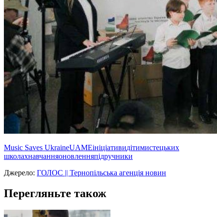
Music Saves Ukraine
UAME
ініціативи
діти
мистецьких
школах
навчання
оновлення
підручники
Джерело:
ГОЛОС || Тернопільська агенція новин
Перегляньте також