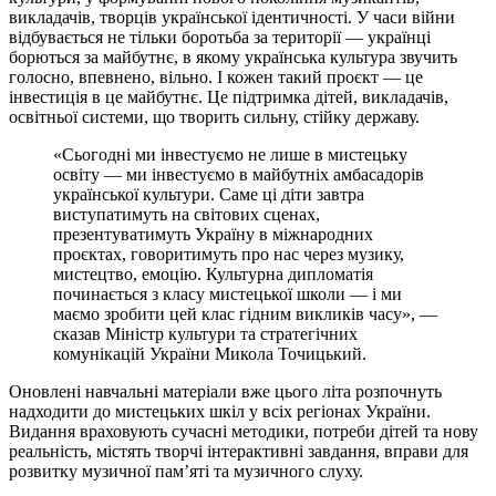
викладачів, творців української ідентичності. У часи війни
відбувається не тільки боротьба за території — українці
борються за майбутнє, в якому українська культура звучить
голосно, впевнено, вільно. І кожен такий проєкт — це
інвестиція в це майбутнє. Це підтримка дітей, викладачів,
освітньої системи, що творить сильну, стійку державу.
«Сьогодні ми інвестуємо не лише в мистецьку
освіту — ми інвестуємо в майбутніх амбасадорів
української культури. Саме ці діти завтра
виступатимуть на світових сценах,
презентуватимуть Україну в міжнародних
проєктах, говоритимуть про нас через музику,
мистецтво, емоцію. Культурна дипломатія
починається з класу мистецької школи — і ми
маємо зробити цей клас гідним викликів часу», —
сказав Міністр культури та стратегічних
комунікацій України Микола Точицький.
Оновлені навчальні матеріали вже цього літа розпочнуть
надходити до мистецьких шкіл у всіх регіонах України.
Видання враховують сучасні методики, потреби дітей та нову
реальність, містять творчі інтерактивні завдання, вправи для
розвитку музичної пам’яті та музичного слуху.