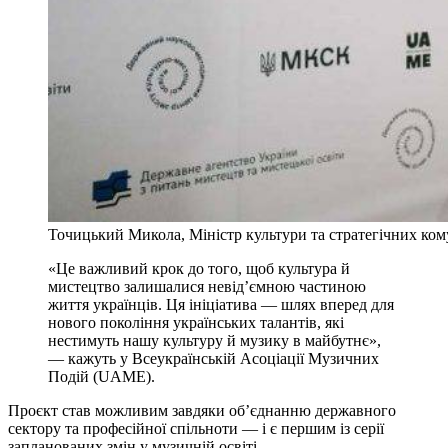
Точицький Микола, Міністр культури та стратегічних ком
«Це важливий крок до того, щоб культура й
мистецтво залишалися невід’ємною частиною
життя українців. Ця ініціатива — шлях вперед для
нового покоління українських талантів, які
нестимуть нашу культуру й музику в майбутнє»,
— кажуть у Всеукраїнській Асоціації Музичних
Подій (UAME).
Проєкт став можливим завдяки об’єднанню державного
сектору та професійної спільноти — і є першим із серії
запланованих змін у музичній освіті.