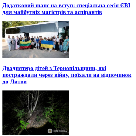
Додатковий шанс на вступ: спеціальна сесія ЄВІ
для майбутніх магістрів та аспірантів
Двадцятеро дітей з Тернопільщини, які
постраждали через війну, поїхали на відпочинок
до Литви