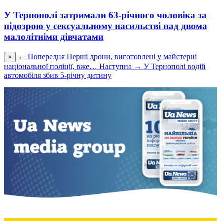
У Тернополі затримали 63-річного чоловіка за
підозрою у сексуальному насильстві над двома
малолітніми дівчатами
← Попередня
Перші дрони, виготовлені у майстерні
×
національної поліції, вже…
Наступна →
У Тернополі водій
автомобіля збив 5-річну дитину