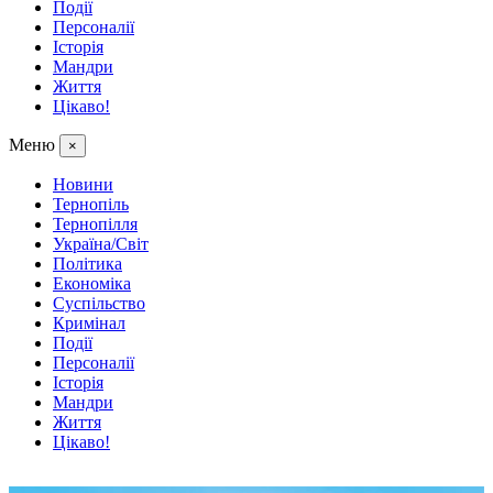
Події
Персоналії
Історія
Мандри
Життя
Цікаво!
Меню
×
Новини
Тернопіль
Тернопілля
Україна/Світ
Політика
Економіка
Суспільство
Кримінал
Події
Персоналії
Історія
Мандри
Життя
Цікаво!