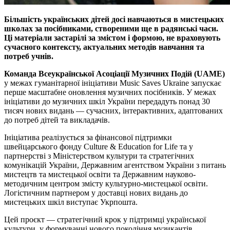
Більшість українських дітей досі навчаються в мистецьких
школах за посібниками, створеними ще в радянські часи.
Ці матеріали застарілі за змістом і формою, не враховують
сучасного контексту, актуальних методів навчання та
потреб учнів.
Команда Всеукраїнської Асоціації Музичних Подій (UAME)
у межах гуманітарної ініціативи Music Saves Ukraine запускає
перше масштабне оновлення музичних посібників. У межах
ініціативи до музичних шкіл України передадуть понад 30
тисяч нових видань — сучасних, інтерактивних, адаптованих
до потреб дітей та викладачів.
Ініціатива реалізується за фінансової підтримки
швейцарського фонду Culture & Education for Life та у
партнерстві з Міністерством культури та стратегічних
комунікацій України, Державним агентством України з питань
мистецтв та мистецької освіти та Державним науково-
методичним центром змісту культурно-мистецької освіти.
Логістичним партнером у доставці нових видань до
мистецьких шкіл виступає Укрпошта.
Цей проєкт — стратегічний крок у підтримці української
культури, у формуванні нового покоління музикантів,