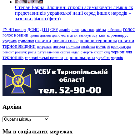
Степан Барна: Злочинні спроби асимілювати лемків як
представників української нації серед інших народів –
зазнали фіаско (фото)
голос
війна
ДТП
ГУ НП поліція
ДСНС
СБУ
аварія
авто
алкоголь
військові
голос новини
зсу
гроші
дитина
допомога
діти
загинув
київ
коронавірус
новини
новини тернополя
новини
новини голос
кримінал
крадіжка
тернопільщини
поліція
патрульні
погода
пожежа
політика
прокуратура
тернопілля
суд
ремонт
розшук
росія
рятувальники
сергій надал
смерть
спорт
тернопіль
тернопільщина
україна
тернопільські новини
чортків
Архіви
Архіви
Ми в соціальних мережах