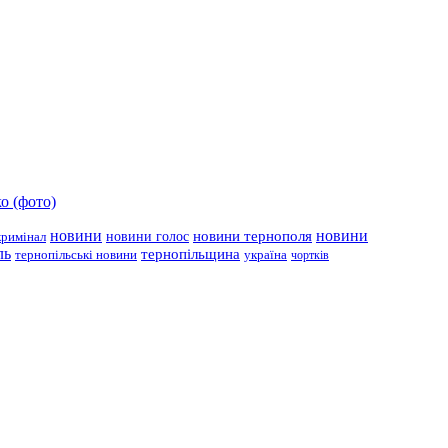
о (фото)
новини
новини тернополя
новини
новини голос
кримінал
ль
тернопільщина
україна
тернопільські новини
чортків