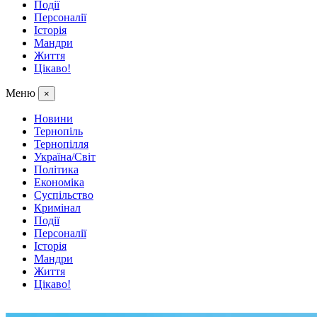
Події
Персоналії
Історія
Мандри
Життя
Цікаво!
Меню
×
Новини
Тернопіль
Тернопілля
Україна/Світ
Політика
Економіка
Суспільство
Кримінал
Події
Персоналії
Історія
Мандри
Життя
Цікаво!