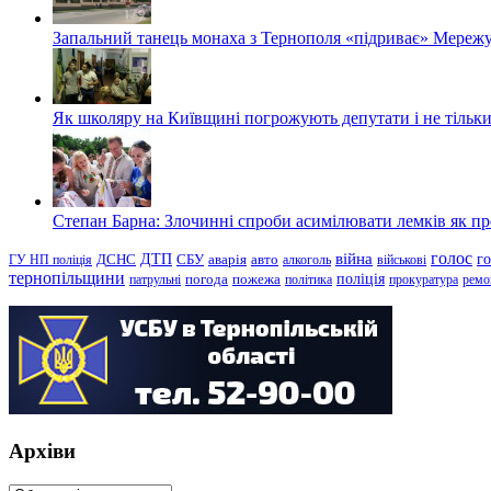
Запальний танець монаха з Тернополя «підриває» Мережу
Як школяру на Київщині погрожують депутати і не тільки
Степан Барна: Злочинні спроби асимілювати лемків як пред
голос
війна
г
ДТП
ГУ НП поліція
ДСНС
СБУ
аварія
авто
алкоголь
військові
тернопільщини
поліція
патрульні
погода
пожежа
політика
прокуратура
ремо
Архіви