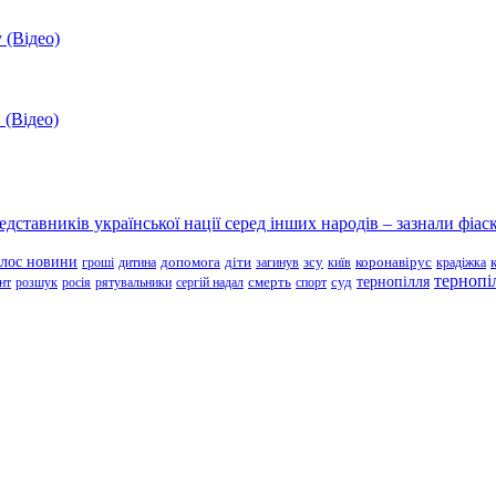
 (Відео)
 (Відео)
ставників української нації серед інших народів – зазнали фіаск
олос новини
зсу
гроші
дитина
допомога
діти
загинув
київ
коронавірус
крадіжка
тернопі
тернопілля
суд
нт
розшук
росія
рятувальники
сергій надал
смерть
спорт