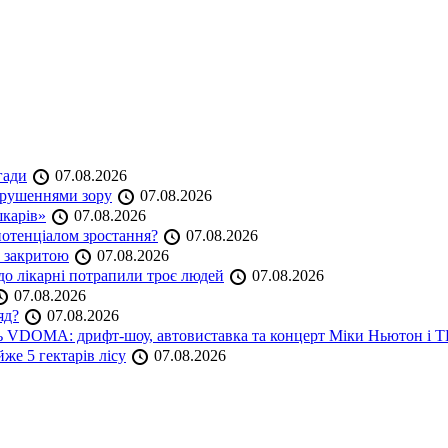
гади
07.08.2026
порушеннями зору
07.08.2026
шкарів»
07.08.2026
 потенціалом зростання?
07.08.2026
е закритою
07.08.2026
до лікарні потрапили троє людей
07.08.2026
07.08.2026
яд?
07.08.2026
аль VDOMA: дрифт-шоу, автовиставка та концерт Міки Ньютон і
же 5 гектарів лісу
07.08.2026