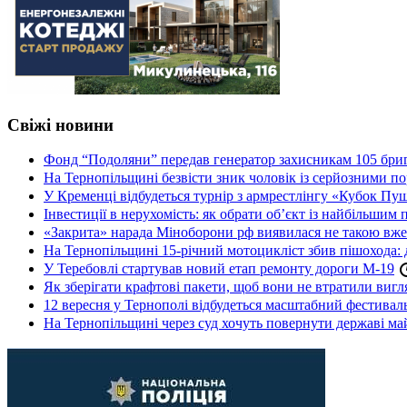
Свіжі новини
Фонд “Подоляни” передав генератор захисникам 105 бри
На Тернопільщині безвісти зник чоловік із серйозними 
У Кременці відбудеться турнір з армрестлінгу «Кубок Пу
Інвестиції в нерухомість: як обрати об’єкт із найбільшим
«Закрита» нарада Міноборони рф виявилася не такою вж
На Тернопільщині 15-річний мотоцикліст збив пішохода: 
У Теребовлі стартував новий етап ремонту дороги М-19
Як зберігати крафтові пакети, щоб вони не втратили вигл
12 вересня у Тернополі відбудеться масштабний фестив
На Тернопільщині через суд хочуть повернути державі май