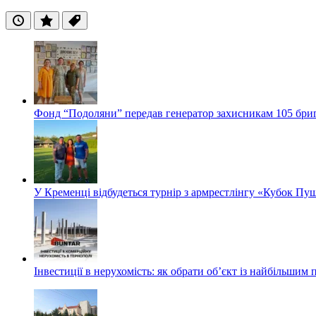
Останні
Популярні
Теги
Фонд “Подоляни” передав генератор захисникам 105 бри
У Кременці відбудеться турнір з армрестлінгу «Кубок Пу
Інвестиції в нерухомість: як обрати об’єкт із найбільшим