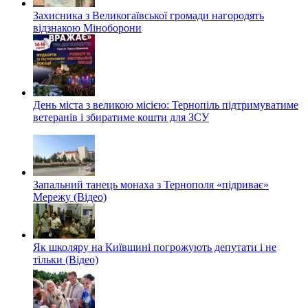
Захисника з Великогаївської громади нагородять
відзнакою Міноборони
День міста з великою місією: Тернопіль підтримуватиме
ветеранів і збиратиме кошти для ЗСУ
Запальний танець монаха з Тернополя «підриває»
Мережу (Відео)
Як школяру на Київщині погрожують депутати і не
тільки (Відео)