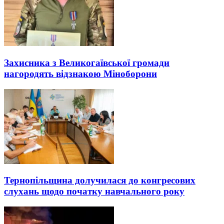
Захисника з Великогаївської громади
нагородять відзнакою Міноборони
Тернопільщина долучилася до конгресових
слухань щодо початку навчального року