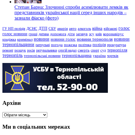
Степан Барна: Злочинні спроби асимілювати лемків як
представників української нації серед інших народів –
зазнали фіаско (фото)
голос
війна
ДТП
ГУ НП поліція
ДСНС
СБУ
аварія
авто
алкоголь
військові
голос новини
зсу
гроші
дитина
допомога
діти
загинув
київ
коронавірус
новини
новини тернополя
новини
новини голос
кримінал
крадіжка
тернопільщини
поліція
патрульні
погода
пожежа
політика
прокуратура
тернопілля
суд
ремонт
розшук
росія
рятувальники
сергій надал
смерть
спорт
тернопіль
тернопільщина
україна
тернопільські новини
чортків
Архіви
Архіви
Ми в соціальних мережах