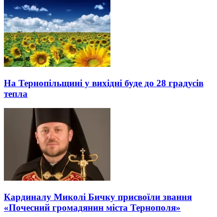
На Тернопільщині у вихідні буде до 28 градусів
тепла
Кардиналу Миколі Бичку присвоїли звання
«Почесний громадянин міста Тернополя»