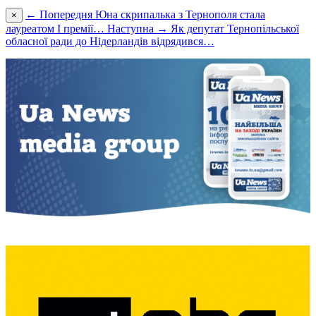
← Попередня
Юна скрипалька з Тернополя стала
×
лауреатом І премії…
Наступна →
Як депутат Тернопільської
обласної ради до Нідерландів відрядився…