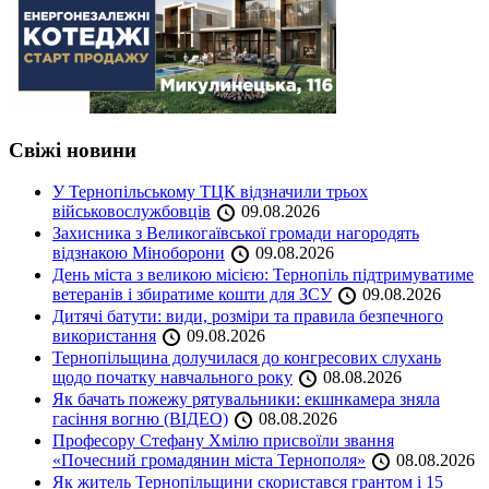
Свіжі новини
У Тернопільському ТЦК відзначили трьох
військовослужбовців
09.08.2026
Захисника з Великогаївської громади нагородять
відзнакою Міноборони
09.08.2026
День міста з великою місією: Тернопіль підтримуватиме
ветеранів і збиратиме кошти для ЗСУ
09.08.2026
Дитячі батути: види, розміри та правила безпечного
використання
09.08.2026
Тернопільщина долучилася до конгресових слухань
щодо початку навчального року
08.08.2026
Як бачать пожежу рятувальники: екшнкамера зняла
гасіння вогню (ВІДЕО)
08.08.2026
Професору Стефану Хмілю присвоїли звання
«Почесний громадянин міста Тернополя»
08.08.2026
Як житель Тернопільщини скористався грантом і 15