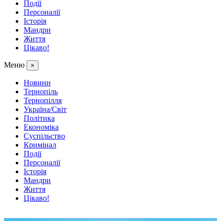
Події
Персоналії
Історія
Мандри
Життя
Цікаво!
Меню
×
Новини
Тернопіль
Тернопілля
Україна/Світ
Політика
Економіка
Суспільство
Кримінал
Події
Персоналії
Історія
Мандри
Життя
Цікаво!