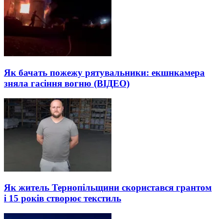
Як бачать пожежу рятувальники: екшнкамера
зняла гасіння вогню (ВІДЕО)
Як житель Тернопільщини скористався грантом
і 15 років створює текстиль