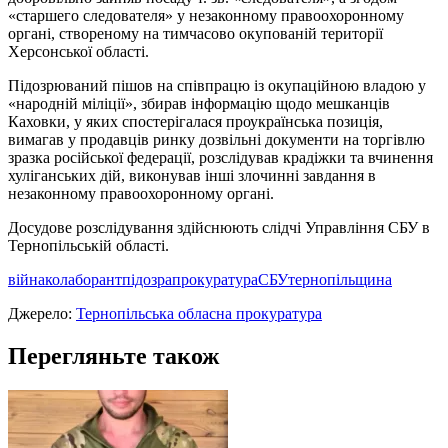
«старшего следователя» у незаконному правоохоронному
органі, створеному на тимчасово окупованій території
Херсонської області.
Підозрюваний пішов на співпрацю із окупаційною владою у
«народній міліції», збирав інформацію щодо мешканців
Каховки, у яких спостерігалася проукраїнська позиція,
вимагав у продавців ринку дозвільні документи на торгівлю
зразка російської федерації, розслідував крадіжки та вчинення
хуліганських дій, виконував інші злочинні завдання в
незаконному правоохоронному органі.
Досудове розслідування здійснюють слідчі Управління СБУ в
Тернопільській області.
війна
колаборант
підозра
прокуратура
СБУ
тернопільщина
Джерело:
Тернопільська обласна прокуратура
Перегляньте також