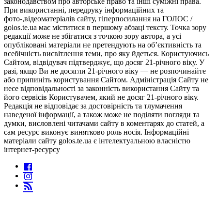
законодавством про авторське право та інші суміжні права.
При використанні, передруку інформаційних та
фото-,відеоматеріалів сайту, гіперпосилання на ГОЛОС /
golos.te.ua має міститися в першому абзаці тексту. Точка зору
редакції може не збігатися з точкою зору автора, а усі
опубліковані матеріали не претендують на об’єктивність та
всебічність висвітлення теми, про яку йдеться. Користуючись
Сайтом, відвідувач підтверджує, що досяг 21-річного віку. У
разі, якщо Ви не досягли 21-річного віку — не розпочинайте
або припиніть користування Сайтом. Адміністрація Сайту не
несе відповідальності за законність використання Сайту та
його сервісів Користувачем, який не досяг 21-річного віку.
Редакція не відповідає за достовірність та тлумачення
наведеної інформації, а також може не поділяти погляди та
думки, висловлені читачами сайту в коментарях до статей, а
сам ресурс виконує винятково роль носія. Інформаційні
матеріали сайту golos.te.ua є інтелектуальною власністю
інтернет-ресурсу