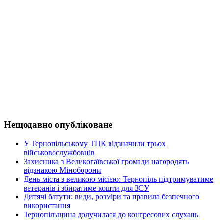
Нещодавно опубліковане
У Тернопільському ТЦК відзначили трьох
військовослужбовців
Захисника з Великогаївської громади нагородять
відзнакою Міноборони
День міста з великою місією: Тернопіль підтримуватиме
ветеранів і збиратиме кошти для ЗСУ
Дитячі батути: види, розміри та правила безпечного
використання
Тернопільщина долучилася до конгресових слухань