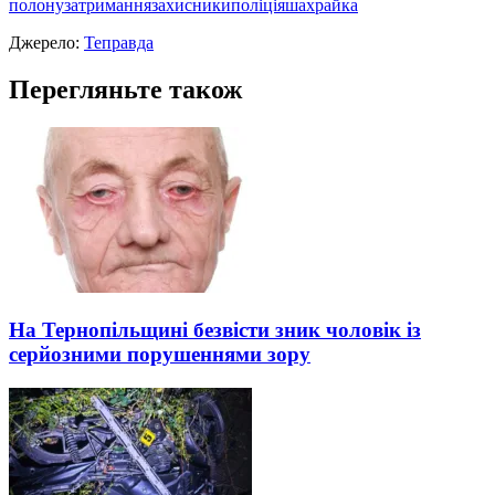
полону
затримання
захисники
поліція
шахрайка
Джерело:
Теправда
Перегляньте також
На Тернопільщині безвісти зник чоловік із
серйозними порушеннями зору