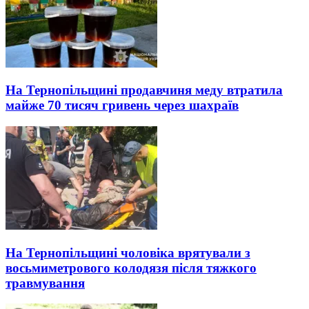
На Тернопільщині продавчиня меду втратила
майже 70 тисяч гривень через шахраїв
На Тернопільщині чоловіка врятували з
восьмиметрового колодязя після тяжкого
травмування