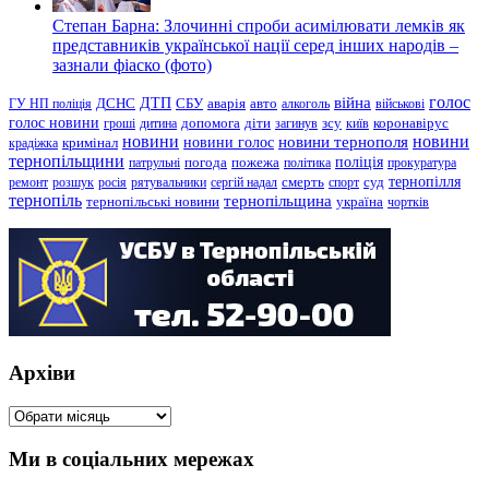
Степан Барна: Злочинні спроби асимілювати лемків як
представників української нації серед інших народів –
зазнали фіаско (фото)
голос
війна
ДТП
ГУ НП поліція
ДСНС
СБУ
аварія
авто
алкоголь
військові
голос новини
зсу
гроші
дитина
допомога
діти
загинув
київ
коронавірус
новини
новини тернополя
новини
новини голос
кримінал
крадіжка
тернопільщини
поліція
патрульні
погода
пожежа
політика
прокуратура
тернопілля
суд
ремонт
розшук
росія
рятувальники
сергій надал
смерть
спорт
тернопіль
тернопільщина
україна
тернопільські новини
чортків
Архіви
Архіви
Ми в соціальних мережах