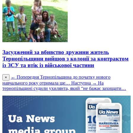
Засуджений за вбивство дружини житель
Тернопільщини вийшов з колонії за контрактом
із ЗСУ та втік із військової частини
← Попередня
Тернопільщина до початку нового
×
навчального року отримала ще…
Наступна →
На
тернопільщині судили ухилянта, який “не бажає захищати…