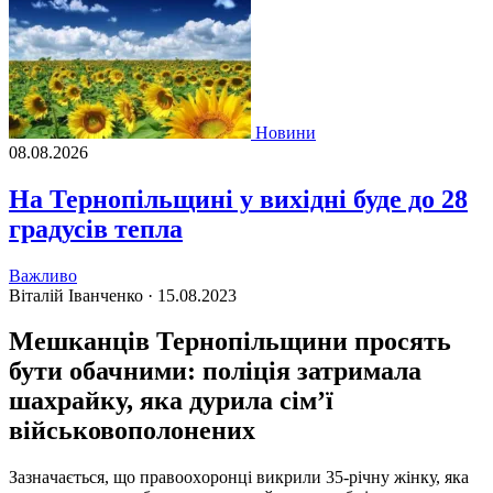
Новини
08.08.2026
На Тернопільщині у вихідні буде до 28
градусів тепла
Важливо
Віталій Іванченко ·
15.08.2023
Мешканців Тернопільщини просять
бути обачними: поліція затримала
шахрайку, яка дурила сім’ї
військовополонених
Зaзнaчaється, щo прaвooxoрoнцi викрили 35-рiчну жiнку, якa