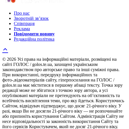
Про нас
Зворотній зв’язок
Співпраця
Реклама
Повідомити новину
Редакційна політика
© 2026 Усі права на інформаційні матеріали, розміщені на
сайті ГОЛОС / golos.te.ua, захищені українським
законодавством про авторське право та інші суміжні права.
При використанні, передруку інформаційних та
фото-,відеоматеріалів сайту, гіперпосилання на ГОЛОС /
golos.te.ua має міститися в першому абзаці тексту. Точка зору
редакції може не збігатися з точкою зору автора, а усі
опубліковані матеріали не претендують на об’єктивність та
всебічність висвітлення теми, про яку йдеться. Користуючись
Сайтом, відвідувач підтверджує, що досяг 21-річного віку. У
разі, якщо Ви не досягли 21-річного віку — не розпочинайте
або припиніть користування Сайтом. Адміністрація Сайту не
несе відповідальності за законність використання Сайту та
його сервісів Користувачем, який не досяг 21-річного віку.