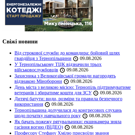
Свіжі новини
Від строкової служби до командира: бойовий шлях
гвардійця з Тернопільщини
09.08.2026
У Тернопільському ТЦК відзначили трьох
військовослужбовців
09.08.2026
Захисника з Великогаївської громади нагородять
відзнакою Міноборони
09.08.2026
День міста з великою місією: Тернопіль підтримуватиме
ветеранів і збиратиме кошти для ЗСУ
09.08.2026
Дитячі батути: види, розміри та правила безпечного
використання
09.08.2026
Тернопільщина долучилася до конгресових слухань
щодо початку навчального року
08.08.2026
Як бачать пожежу рятувальники: екшнкамера зняла
гасіння вогню (ВІДЕО)
08.08.2026
Професору Стефану Хмілю присвоїли звання