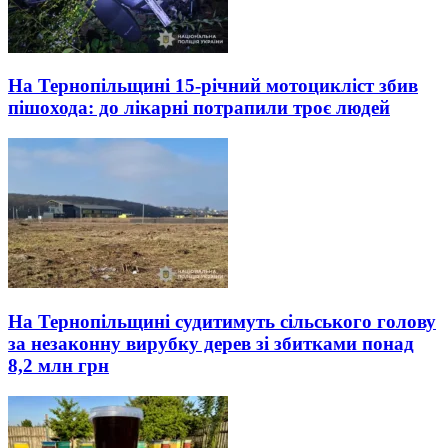
На Тернопільщині 15-річний мотоцикліст збив
пішохода: до лікарні потрапили троє людей
На Тернопільщині судитимуть сільського голову
за незаконну вирубку дерев зі збитками понад
8,2 млн грн