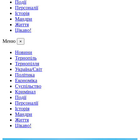
Події
Персоналії
Історія
Мандри
Життя
Цікаво!
Меню
×
Новини
Тернопіль
Тернопілля
Україна/Світ
Політика
Економіка
Суспільство
Кримінал
Події
Персоналії
Історія
Мандри
Життя
Цікаво!