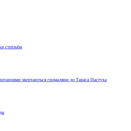
ки стрільби
и питаннями звертаються громадяни до Тараса Пастуха
ади