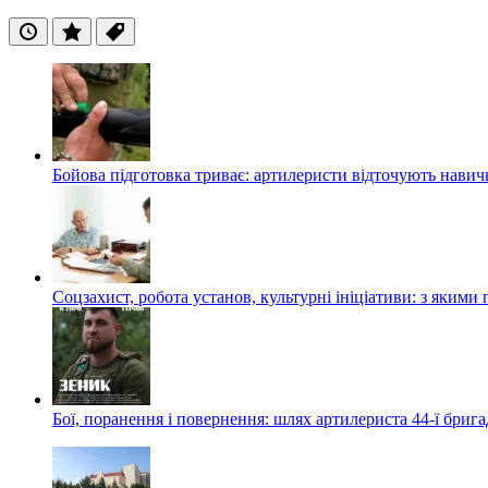
Останні
Популярні
Теги
Бойова підготовка триває: артилеристи відточують навич
Соцзахист, робота установ, культурні ініціативи: з яким
Бої, поранення і повернення: шлях артилериста 44-ї бриг