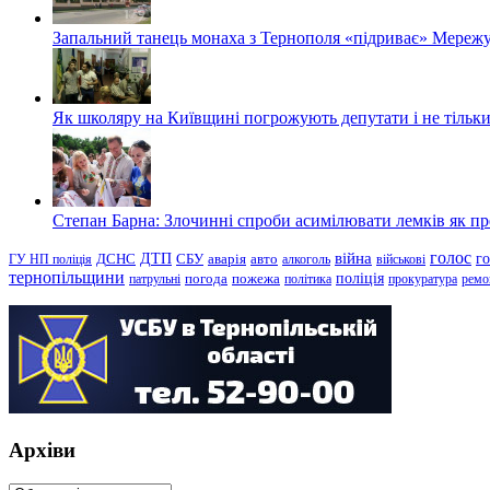
Запальний танець монаха з Тернополя «підриває» Мережу
Як школяру на Київщині погрожують депутати і не тільки
Степан Барна: Злочинні спроби асимілювати лемків як пред
голос
війна
г
ДТП
ГУ НП поліція
ДСНС
СБУ
аварія
авто
алкоголь
військові
тернопільщини
поліція
патрульні
погода
пожежа
політика
прокуратура
ремо
Архіви