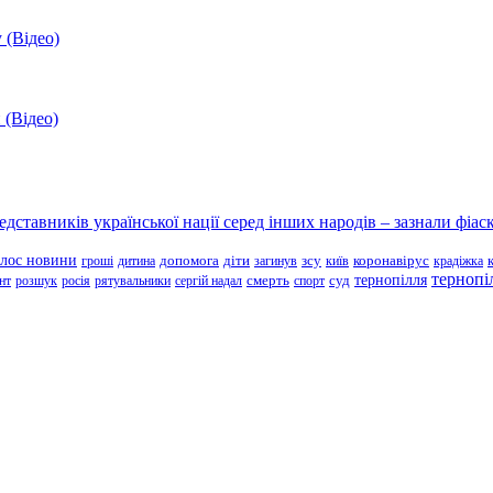
 (Відео)
 (Відео)
ставників української нації серед інших народів – зазнали фіаск
олос новини
зсу
гроші
дитина
допомога
діти
загинув
київ
коронавірус
крадіжка
тернопі
тернопілля
суд
нт
розшук
росія
рятувальники
сергій надал
смерть
спорт