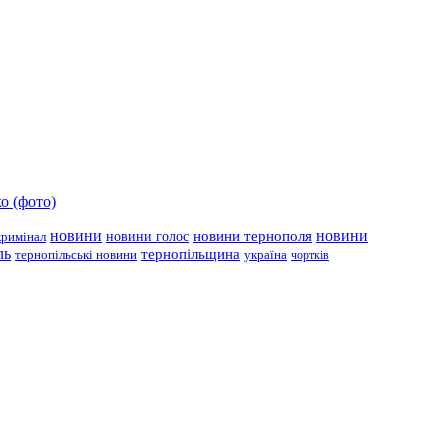
о (фото)
новини
новини тернополя
новини
новини голос
кримінал
ль
тернопільщина
україна
тернопільські новини
чортків