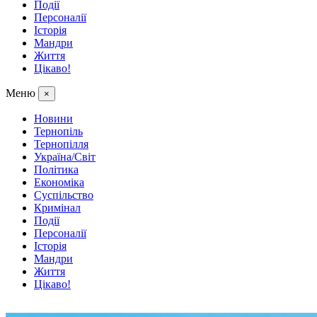
Події
Персоналії
Історія
Мандри
Життя
Цікаво!
Меню
×
Новини
Тернопіль
Тернопілля
Україна/Світ
Політика
Економіка
Суспільство
Кримінал
Події
Персоналії
Історія
Мандри
Життя
Цікаво!