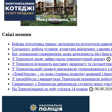
Свіжі новини
Бойова підготовка триває: артилеристи відточують навич
Соцзахист, робота установ, культурні ініціативи: з яким
Бої, поранення і повернення: шлях артилериста 44-ї бриг
У Тернополі знову зафіксували температурний рекорд
У Тернополі відкриють виставку живопису та скульптур
У Тернопільській громаді призначили уповноваженого з п
«ТернОпілля» – це нова сторінка розвитку компанії і бре
У тролейбусах і маршрутках Тернополя перевірили робот
Священнику з Тернополя заборонили служити через участь
На Тернопільщині за добу сталося 14 пожеж
06.08.202