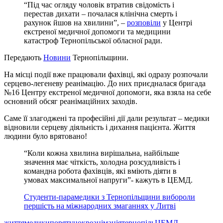
“Під час огляду чоловік втратив свідомість і
перестав дихати – почалася клінічна смерть і
рахунок йшов на хвилини”, –
розповіли
у Центрі
екстреної медичної допомоги та медицини
катастроф Тернопільської обласної ради.
Передають
Новини
Тернопільщини.
На місці події вже працювали фахівці, які одразу розпочали
серцево-легеневу реанімацію. До них приєдналася бригада
№16 Центру екстреної медичної допомоги, яка взяла на себе
основний обсяг реанімаційних заходів.
Саме її злагоджені та професійні дії дали результат – медики
відновили серцеву діяльність і дихання пацієнта. Життя
людини було врятовано!
“Коли кожна хвилина вирішальна, найбільше
значення має чіткість, холодна розсудливість і
командна робота фахівців, які вміють діяти в
умовах максимальної напруги”- кажуть в ЦЕМД.
Студенти-парамедики з Тернопільщини вибороли
першість на міжнародних змаганнях у Литві
життя
медики
порятунок
реанімація
тернопіль
ЦЕМД