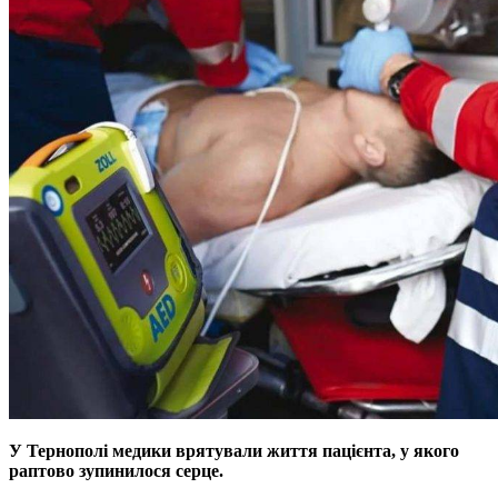
У Тернополі медики врятували життя пацієнта, у якого
раптово зупинилося серце.