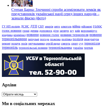
Степан Барна: Злочинні спроби асимілювати лемків як
представників української нації серед інших народів –
зазнали фіаско (фото)
голос
війна
ДТП
ГУ НП поліція
ДСНС
СБУ
аварія
авто
алкоголь
військові
голос новини
зсу
гроші
дитина
допомога
діти
загинув
київ
коронавірус
новини
новини тернополя
новини
новини голос
кримінал
крадіжка
тернопільщини
поліція
патрульні
погода
пожежа
політика
прокуратура
тернопілля
суд
ремонт
розшук
росія
рятувальники
сергій надал
смерть
спорт
тернопіль
тернопільщина
україна
тернопільські новини
чортків
Архіви
Архіви
Ми в соціальних мережах