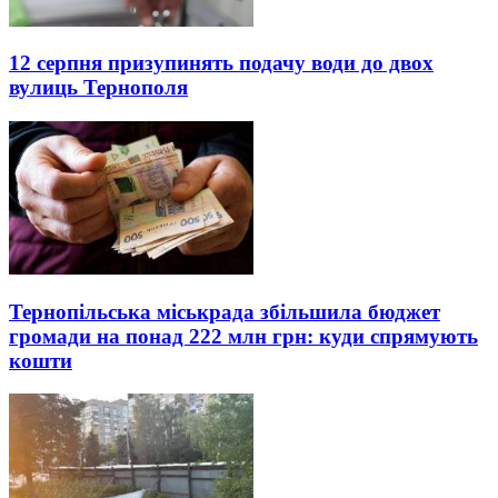
12 серпня призупинять подачу води до двох
вулиць Тернополя
Тернопільська міськрада збільшила бюджет
громади на понад 222 млн грн: куди спрямують
кошти