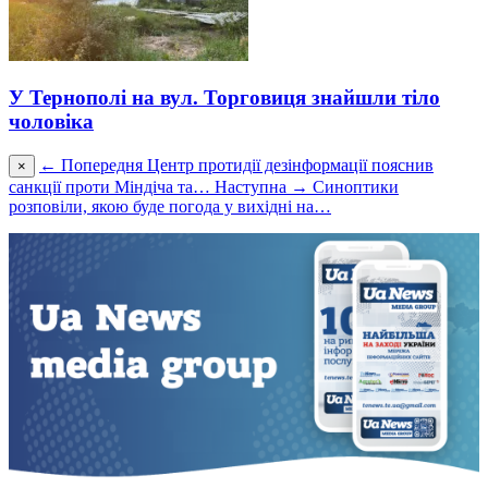
У Тернополі на вул. Торговиця знайшли тіло
чоловіка
← Попередня
Центр протидії дезінформації пояснив
×
санкції проти Міндіча та…
Наступна →
Синоптики
розповіли, якою буде погода у вихідні на…