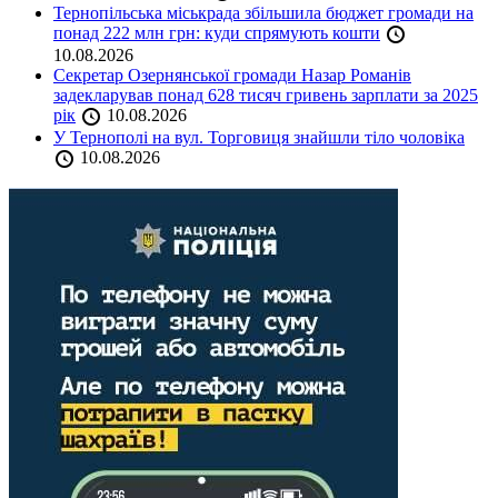
Тернопільська міськрада збільшила бюджет громади на
понад 222 млн грн: куди спрямують кошти
10.08.2026
Секретар Озернянської громади Назар Романів
задекларував понад 628 тисяч гривень зарплати за 2025
рік
10.08.2026
У Тернополі на вул. Торговиця знайшли тіло чоловіка
10.08.2026