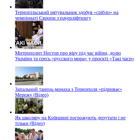
Тернопільський рятувальник здобув «срібло» на
чемпіонаті Європи з пауерліфтингу
Митрополит Нестор про віру під час війни, долю
України та єресь «русского мира» у проєкті «Такі часи»
Запальний танець монаха з Тернополя «підриває»
Мережу (Відео)
Як школяру на Київщині погрожують депутати і не
тільки (Відео)