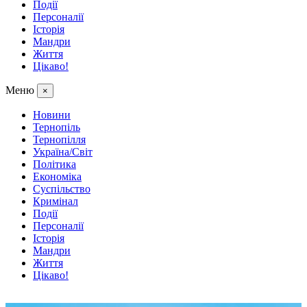
Події
Персоналії
Історія
Мандри
Життя
Цікаво!
Меню
×
Новини
Тернопіль
Тернопілля
Україна/Світ
Політика
Економіка
Суспільство
Кримінал
Події
Персоналії
Історія
Мандри
Життя
Цікаво!