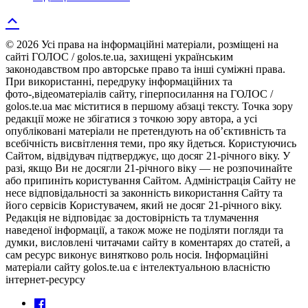
© 2026 Усі права на інформаційні матеріали, розміщені на
сайті ГОЛОС / golos.te.ua, захищені українським
законодавством про авторське право та інші суміжні права.
При використанні, передруку інформаційних та
фото-,відеоматеріалів сайту, гіперпосилання на ГОЛОС /
golos.te.ua має міститися в першому абзаці тексту. Точка зору
редакції може не збігатися з точкою зору автора, а усі
опубліковані матеріали не претендують на об’єктивність та
всебічність висвітлення теми, про яку йдеться. Користуючись
Сайтом, відвідувач підтверджує, що досяг 21-річного віку. У
разі, якщо Ви не досягли 21-річного віку — не розпочинайте
або припиніть користування Сайтом. Адміністрація Сайту не
несе відповідальності за законність використання Сайту та
його сервісів Користувачем, який не досяг 21-річного віку.
Редакція не відповідає за достовірність та тлумачення
наведеної інформації, а також може не поділяти погляди та
думки, висловлені читачами сайту в коментарях до статей, а
сам ресурс виконує винятково роль носія. Інформаційні
матеріали сайту golos.te.ua є інтелектуальною власністю
інтернет-ресурсу