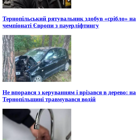
Тернопільський рятувальник здобув «срібло» на
чемпіонаті Європи з пауерліфтингу
Не впорався з керуванням і врізався в дерево: на
Тернопільщині травмувався водій