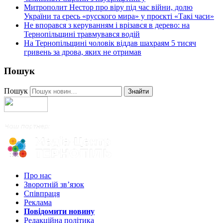
Митрополит Нестор про віру під час війни, долю
України та єресь «русского мира» у проєкті «Такі часи»
Не впорався з керуванням і врізався в дерево: на
Тернопільщині травмувався водій
На Тернопільщині чоловік віддав шахраям 5 тисяч
гривень за дрова, яких не отримав
Пошук
Пошук
Знайти
Про нас
Зворотній зв’язок
Співпраця
Реклама
Повідомити новину
Редакційна політика