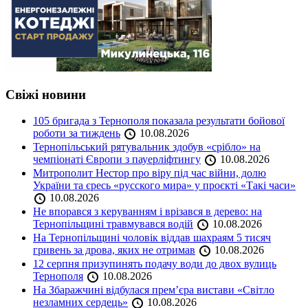
Свіжі новини
105 бригада з Тернополя показала результати бойової
роботи за тиждень
10.08.2026
Тернопільський рятувальник здобув «срібло» на
чемпіонаті Європи з пауерліфтингу
10.08.2026
Митрополит Нестор про віру під час війни, долю
України та єресь «русского мира» у проєкті «Такі часи»
10.08.2026
Не впорався з керуванням і врізався в дерево: на
Тернопільщині травмувався водій
10.08.2026
На Тернопільщині чоловік віддав шахраям 5 тисяч
гривень за дрова, яких не отримав
10.08.2026
12 серпня призупинять подачу води до двох вулиць
Тернополя
10.08.2026
На Збаражчині відбулася прем’єра вистави «Світло
незламних сердець»
10.08.2026