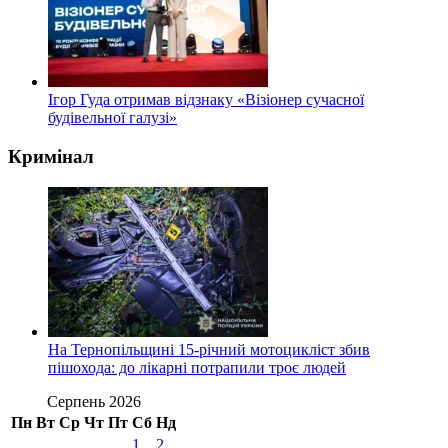
Ігор Гуда отримав відзнаку «Візіонер сучасної
будівельної галузі»
Кримінал
На Тернопільщині 15-річний мотоцикліст збив
пішохода: до лікарні потрапили троє людей
Серпень 2026
Пн
Вт
Ср
Чт
Пт
Сб
Нд
1
2