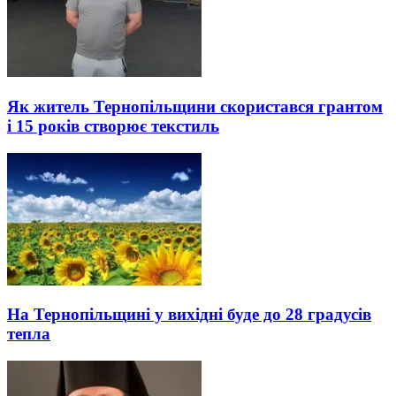
Як житель Тернопільщини скористався грантом
і 15 років створює текстиль
На Тернопільщині у вихідні буде до 28 градусів
тепла