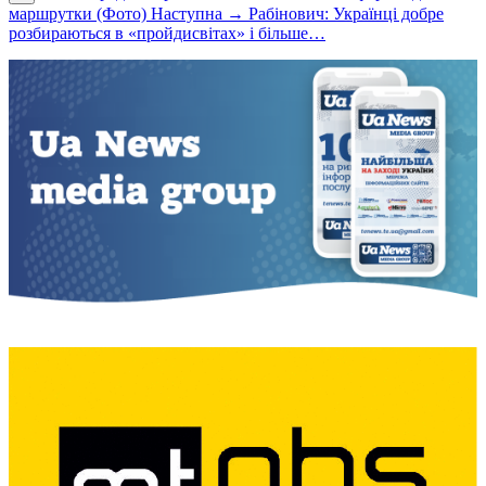
маршрутки (Фото)
Наступна →
Рабінович: Українці добре
розбираються в «пройдисвітах» і більше…