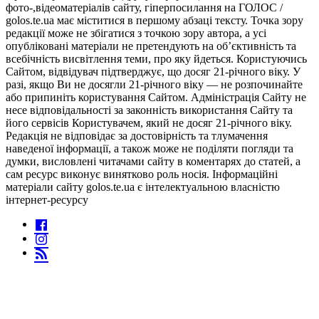
фото-,відеоматеріалів сайту, гіперпосилання на ГОЛОС /
golos.te.ua має міститися в першому абзаці тексту. Точка зору
редакції може не збігатися з точкою зору автора, а усі
опубліковані матеріали не претендують на об’єктивність та
всебічність висвітлення теми, про яку йдеться. Користуючись
Сайтом, відвідувач підтверджує, що досяг 21-річного віку. У
разі, якщо Ви не досягли 21-річного віку — не розпочинайте
або припиніть користування Сайтом. Адміністрація Сайту не
несе відповідальності за законність використання Сайту та
його сервісів Користувачем, який не досяг 21-річного віку.
Редакція не відповідає за достовірність та тлумачення
наведеної інформації, а також може не поділяти погляди та
думки, висловлені читачами сайту в коментарях до статей, а
сам ресурс виконує винятково роль носія. Інформаційні
матеріали сайту golos.te.ua є інтелектуальною власністю
інтернет-ресурсу