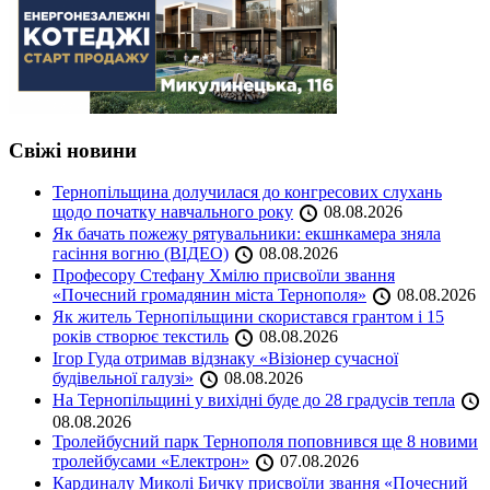
Свіжі новини
Тернопільщина долучилася до конгресових слухань
щодо початку навчального року
08.08.2026
Як бачать пожежу рятувальники: екшнкамера зняла
гасіння вогню (ВІДЕО)
08.08.2026
Професору Стефану Хмілю присвоїли звання
«Почесний громадянин міста Тернополя»
08.08.2026
Як житель Тернопільщини скористався грантом і 15
років створює текстиль
08.08.2026
Ігор Гуда отримав відзнаку «Візіонер сучасної
будівельної галузі»
08.08.2026
На Тернопільщині у вихідні буде до 28 градусів тепла
08.08.2026
Тролейбусний парк Тернополя поповнився ще 8 новими
тролейбусами «Електрон»
07.08.2026
Кардиналу Миколі Бичку присвоїли звання «Почесний