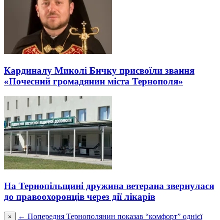
Кардиналу Миколі Бичку присвоїли звання
«Почесний громадянин міста Тернополя»
На Тернопільщині дружина ветерана звернулася
до правоохоронців через дії лікарів
← Попередня
Тернополянин показав “комфорт” однієї
×