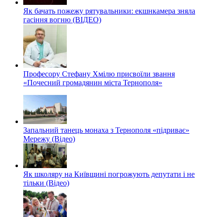
Як бачать пожежу рятувальники: екшнкамера зняла
гасіння вогню (ВІДЕО)
Професору Стефану Хмілю присвоїли звання
«Почесний громадянин міста Тернополя»
Запальний танець монаха з Тернополя «підриває»
Мережу (Відео)
Як школяру на Київщині погрожують депутати і не
тільки (Відео)