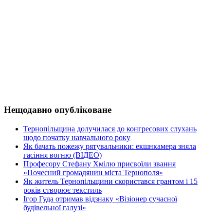
Нещодавно опубліковане
Тернопільщина долучилася до конгресових слухань
щодо початку навчального року
Як бачать пожежу рятувальники: екшнкамера зняла
гасіння вогню (ВІДЕО)
Професору Стефану Хмілю присвоїли звання
«Почесний громадянин міста Тернополя»
Як житель Тернопільщини скористався грантом і 15
років створює текстиль
Ігор Гуда отримав відзнаку «Візіонер сучасної
будівельної галузі»