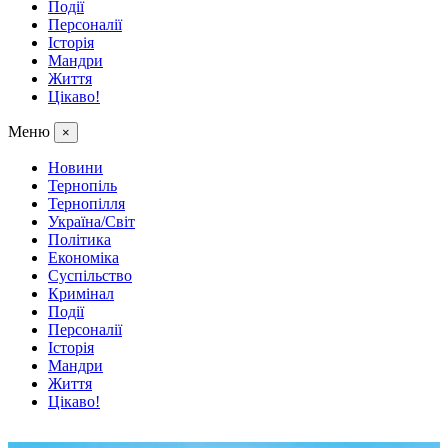
Події
Персоналії
Історія
Мандри
Життя
Цікаво!
Меню
×
Новини
Тернопіль
Тернопілля
Україна/Світ
Політика
Економіка
Суспільство
Кримінал
Події
Персоналії
Історія
Мандри
Життя
Цікаво!