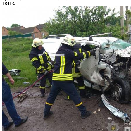
18413.