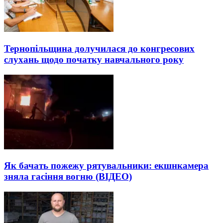
Тернопільщина долучилася до конгресових
слухань щодо початку навчального року
Як бачать пожежу рятувальники: екшнкамера
зняла гасіння вогню (ВІДЕО)