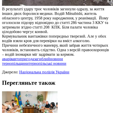
В результаті удару троє чоловіків загинули одразу, за життя
інших двох боролися медики. Водій Mitsubishi, житель
обласного центру, 1958 року народження, у реанімації. Йому
оголосили підозру відповідно до статті 286 частина 3 ККУ та
затримали згідно статті 208 КПК. Біля палати чоловіка
цілодобово чергує конвой.
Кермувальник вантажівки попередньо тверезий. Але у обох
водіїв взяли кров для перевірки на вміст алкоголю.
Причини небезпечного маневру, який забрав життя чотирьох
чоловіків, встановить слідство. Одна з версій правоохоронців
– водій іномарки міг задрімати за кермом.
аварія
автопригода
загиблий
новини
тернопільщини
тернопільські новини
Джерело:
Національна поліція України
Перегляньте також