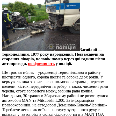
Загиблий —
тернополянин, 1977 року народження. Незважаючи на
старання лікарів, чоловік помер через дві години після
автопригоди,
повідомляють
у поліції.
Ще троє загиблих – уродженці Тернопільського району
шістдесяти одного, сорока шести та сорока двох років. У
кермувальника закрита черепно-мозкова травма, перелом
щелепи, кісток передпліччя та ребер, а також численні рани
черепа, струс головного мозку, забійна рана коліна.
Нагадаємо, 30 травня в Збаразькому районі не розминулися
автомобілі MAN та Mitsubishi L200. За інформацією
правоохоронців, на автодорозі Доманово-Ковель-Чернівці-
Тереблече легковик виїхав на смугу зустрічного руху та
врізався у автопоїзд в складі сідлового тягача MAN TGA