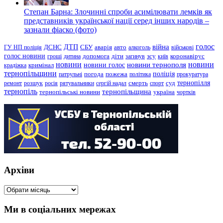
Степан Барна: Злочинні спроби асимілювати лемків як
представників української нації серед інших народів –
зазнали фіаско (фото)
голос
війна
ДТП
ГУ НП поліція
ДСНС
СБУ
аварія
авто
алкоголь
військові
голос новини
зсу
гроші
дитина
допомога
діти
загинув
київ
коронавірус
новини
новини тернополя
новини
новини голос
кримінал
крадіжка
тернопільщини
поліція
патрульні
погода
пожежа
політика
прокуратура
тернопілля
суд
ремонт
розшук
росія
рятувальники
сергій надал
смерть
спорт
тернопіль
тернопільщина
україна
тернопільські новини
чортків
Архіви
Архіви
Ми в соціальних мережах