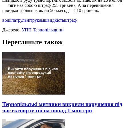
швидкості руху транспортних засобів більше, як на 20 км/год
— тягне за собою штраф 255 гривень. А за перевищення
швидкості більше, як на 50 км/год —510 гривень.
водії
патрульні
трукам
швидкість
штраф
Джерело:
УПП Тернопільщини
Перегляньте також
Тернопільські митники викрили порушення під
час експорту сої на понад 1 млн грн