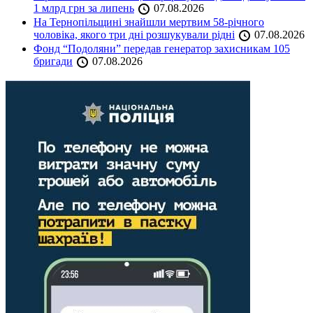
1 млрд грн за липень
07.08.2026
На Тернопільщині знайшли мертвим 58-річного
чоловіка, якого три дні розшукували рідні
07.08.2026
Фонд “Подоляни” передав генератор захисникам 105
бригади
07.08.2026