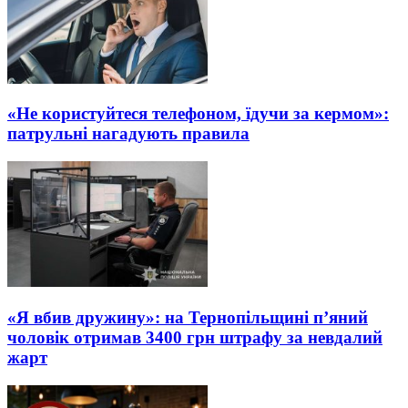
«Не користуйтеся телефоном, їдучи за кермом»:
патрульні нагадують правила
«Я вбив дружину»: на Тернопільщині п’яний
чоловік отримав 3400 грн штрафу за невдалий
жарт