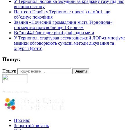
У Тернополі чоловіка засудили за крадіжку газу під час
воєнного стану
Пантеон Героїв у Тернополі: простір пам’яті, що
об’єднує покоління
Звання «Почесний громадянин міста Тернополя»
посмертно присвоїли ще 13 воїнам
Воїни 44-ї бригади: різні долі, одна мета
У Тернополі стартував всеукраїнський ЛОР-симпозіум:
медики обговорюють сучасні методи лікування та
хірургії (фото)
Пошук
Пошук
Знайти
Про нас
Зворотній зв’язок