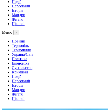
Події
Персоналії
Історія
Мандри
Життя
Цікаво!
Меню
×
Новини
Тернопіль
Тернопілля
Україна/Світ
Політика
Економіка
Суспільство
Кримінал
Події
Персоналії
Історія
Мандри
Життя
Цікаво!