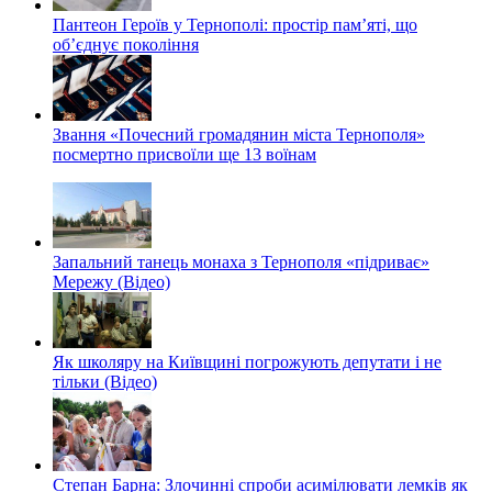
Пантеон Героїв у Тернополі: простір пам’яті, що
об’єднує покоління
Звання «Почесний громадянин міста Тернополя»
посмертно присвоїли ще 13 воїнам
Запальний танець монаха з Тернополя «підриває»
Мережу (Відео)
Як школяру на Київщині погрожують депутати і не
тільки (Відео)
Степан Барна: Злочинні спроби асимілювати лемків як