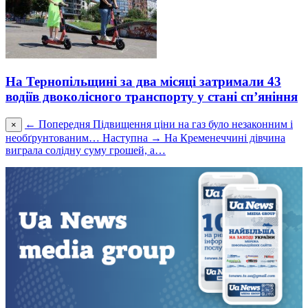
На Тернопільщині за два місяці затримали 43
водіїв двоколісного транспорту у стані сп’яніння
← Попередня
Підвищення ціни на газ було незаконним і
×
необґрунтованим…
Наступна →
На Кременеччині дівчина
виграла солідну суму грошей, а…