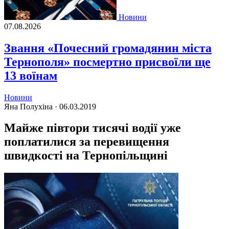
Новини
07.08.2026
Звання «Почесний громадянин міста
Тернополя» посмертно присвоїли ще
13 воїнам
Новини
Яна Полухіна ·
06.03.2019
Майже півтори тисячі водії уже
поплатилися за перевищення
швидкості на Тернопільщині