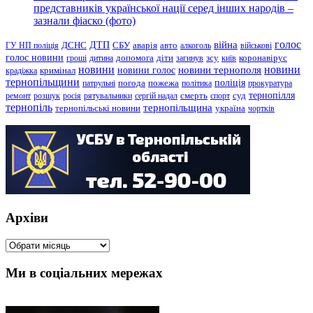
представників української нації серед інших народів –
зазнали фіаско (фото)
голос
війна
ДТП
ГУ НП поліція
ДСНС
СБУ
аварія
авто
алкоголь
військові
голос новини
зсу
гроші
дитина
допомога
діти
загинув
київ
коронавірус
новини
новини тернополя
новини
новини голос
кримінал
крадіжка
тернопільщини
поліція
патрульні
погода
пожежа
політика
прокуратура
тернопілля
суд
ремонт
розшук
росія
рятувальники
сергій надал
смерть
спорт
тернопіль
тернопільщина
україна
тернопільські новини
чортків
Архіви
Архіви
Ми в соціальних мережах