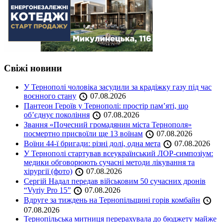
Свіжі новини
У Тернополі чоловіка засудили за крадіжку газу під час
воєнного стану
07.08.2026
Пантеон Героїв у Тернополі: простір пам’яті, що
об’єднує покоління
07.08.2026
Звання «Почесний громадянин міста Тернополя»
посмертно присвоїли ще 13 воїнам
07.08.2026
Воїни 44-ї бригади: різні долі, одна мета
07.08.2026
У Тернополі стартував всеукраїнський ЛОР-симпозіум:
медики обговорюють сучасні методи лікування та
хірургії (фото)
07.08.2026
Сергій Надал передав військовим 50 сучасних дронів
“Vyriy Pro 15”
07.08.2026
Вдруге за тиждень на Тернопільщині горів комбайн
07.08.2026
Тернопільська митниця перерахувала до бюджету майже