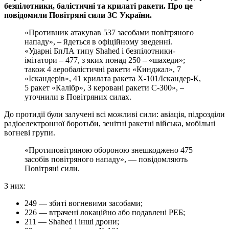
безпілотники, балістичні та крилаті ракети. Про це
повідомили Повітряні сили ЗС України.
«Противник атакував 537 засобами повітряного
нападу», – йдеться в офіційному зведенні.
«Ударні БпЛА типу Shahed і безпілотники-
імітатори – 477, з яких понад 250 – «шахеди»;
також 4 аеробалістичні ракети «Кинджал», 7
«Іскандерів», 41 крилата ракета Х-101/Іскандер-К,
5 ракет «Калібр», 3 керовані ракети С-300», –
уточнили в Повітряних силах.
До протидії були залучені всі можливі сили: авіація, підрозділи
радіоелектронної боротьби, зенітні ракетні війська, мобільні
вогневі групи.
«Протиповітряною обороною знешкоджено 475
засобів повітряного нападу», — повідомляють
Повітряні сили.
З них:
249 — збиті вогневими засобами;
226 — втрачені локаційно або подавлені РЕБ;
211 — Shahed і інші дрони;