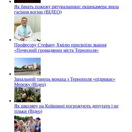
Як бачать пожежу рятувальники: екшнкамера зняла
гасіння вогню (ВІДЕО)
Професору Стефану Хмілю присвоїли звання
«Почесний громадянин міста Тернополя»
Запальний танець монаха з Тернополя «підриває»
Мережу (Відео)
Як школяру на Київщині погрожують депутати і не
тільки (Відео)