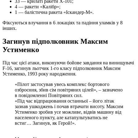
33 — крилаті ракети Х-101;
4 — ракети «Калібр»;
1 — балістична ракета «Іскандер-М».
Фіксуються влучання в 6 локаціях та падіння уламків у 8
інших.
Загинув підполковник Максим
Устименко
Під час цієї атаки, виконуючи бойове завдання на винищувачі
F-16, загинув льотчик 1-го класу підполковник Максим
Устименко, 1993 року народження.
«Пілот застосував увесь комплекс бортового
озброєння, збив сім повітряних цілей», – зазначено
в повідомленні Повітряних сил.
«Під час відпрацювання останньої – його літак
зазнав ушкоджень і почав втрачати висоту. Максим
Устименко зробив усе можливе, відвів машину від
населеного пункту, але катапультуватись не
встиг… Загинув, як Герой!».