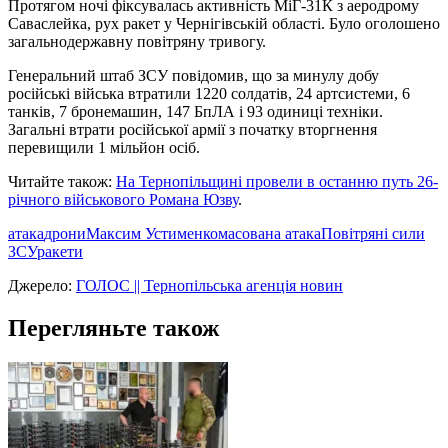
Протягом ночі фіксувалась активність МіГ-31К з аеродрому
Саваслейка, рух ракет у Чернігівській області. Було оголошено
загальнодержавну повітряну тривогу.
Генеральний штаб ЗСУ повідомив, що за минулу добу
російські війська втратили 1220 солдатів, 24 артсистеми, 6
танків, 7 бронемашин, 147 БпЛА і 93 одиниці техніки.
Загальні втрати російської армії з початку вторгнення
перевищили 1 мільйон осіб.
Читайте також:
На Тернопільщині провели в останню путь 26-
річного військового Романа Юзву
.
атака
дрони
Максим Устименко
масована атака
Повітряні сили
ЗСУ
ракети
Джерело:
ГОЛОС || Тернопільська агенція новин
Перегляньте також