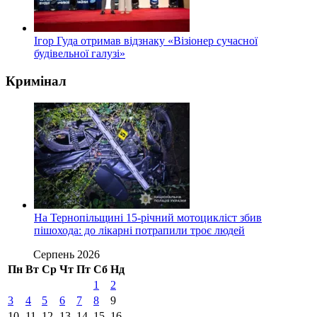
Ігор Гуда отримав відзнаку «Візіонер сучасної
будівельної галузі»
Кримінал
На Тернопільщині 15-річний мотоцикліст збив
пішохода: до лікарні потрапили троє людей
Серпень 2026
Пн
Вт
Ср
Чт
Пт
Сб
Нд
1
2
3
4
5
6
7
8
9
10
11
12
13
14
15
16