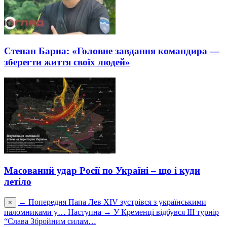
Степан Барна: «Головне завдання командира —
зберегти життя своїх людей»
Масований удар Росії по Україні – що і куди
летіло
← Попередня
Папа Лев XIV зустрівся з українськими
×
паломниками у…
Наступна →
У Кременці відбувся ІІІ турнір
“Слава Збройним силам…