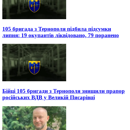
105 бригада з Тернополя підбила підсумки
липня: 19 окупантів ліквідовано, 79 поранено
Бійці 105 бригади з Тернополя знищили прапор
російських ВДВ у Великій Писарівці