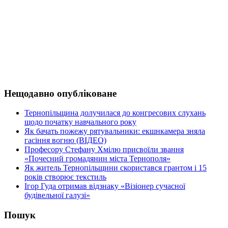
Нещодавно опубліковане
Тернопільщина долучилася до конгресових слухань
щодо початку навчального року
Як бачать пожежу рятувальники: екшнкамера зняла
гасіння вогню (ВІДЕО)
Професору Стефану Хмілю присвоїли звання
«Почесний громадянин міста Тернополя»
Як житель Тернопільщини скористався грантом і 15
років створює текстиль
Ігор Гуда отримав відзнаку «Візіонер сучасної
будівельної галузі»
Пошук