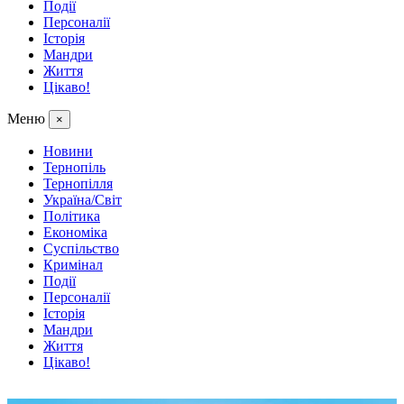
Події
Персоналії
Історія
Мандри
Життя
Цікаво!
Меню
×
Новини
Тернопіль
Тернопілля
Україна/Світ
Політика
Економіка
Суспільство
Кримінал
Події
Персоналії
Історія
Мандри
Життя
Цікаво!