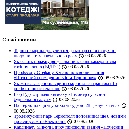
Свіжі новини
Тернопільщина долучилася до конгресових слухань
щодо початку навчального року
08.08.2026
Як бачать пожежу рятувальники: екшнкамера зняла
гасіння вогню (ВІДЕО)
08.08.2026
Професору Стефану Хмілю присвоїли звання
«Почесний громадянин міста Тернополя»
08.08.2026
Як житель Тернопільщини скористався грантом і 15
років створює текстиль
08.08.2026
Ігор Гуда отримав відзнаку «Візіонер сучасної
будівельної галузі»
08.08.2026
На Тернопільщині у вихідні буде до 28 градусів тепла
08.08.2026
Тролейбусний парк Тернополя поповнився ще 8 новими
тролейбусами «Електрон»
07.08.2026
Кардиналу Миколі Бичку присвоїли звання «Почесний