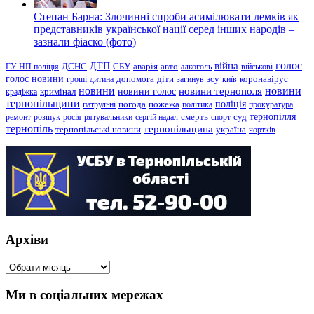
Степан Барна: Злочинні спроби асимілювати лемків як
представників української нації серед інших народів –
зазнали фіаско (фото)
голос
війна
ДТП
ГУ НП поліція
ДСНС
СБУ
аварія
авто
алкоголь
військові
голос новини
зсу
гроші
дитина
допомога
діти
загинув
київ
коронавірус
новини
новини тернополя
новини
новини голос
кримінал
крадіжка
тернопільщини
поліція
патрульні
погода
пожежа
політика
прокуратура
тернопілля
суд
ремонт
розшук
росія
рятувальники
сергій надал
смерть
спорт
тернопіль
тернопільщина
україна
тернопільські новини
чортків
Архіви
Архіви
Ми в соціальних мережах