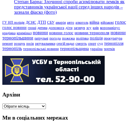
Степан Барна: Злочинні спроби асимілювати лемків як
представників української нації серед інших народів –
зазнали фіаско (фото)
голос
війна
ДТП
ГУ НП поліція
ДСНС
СБУ
аварія
авто
алкоголь
військові
голос новини
зсу
гроші
дитина
допомога
діти
загинув
київ
коронавірус
новини
новини тернополя
новини
новини голос
кримінал
крадіжка
тернопільщини
поліція
патрульні
погода
пожежа
політика
прокуратура
тернопілля
суд
ремонт
розшук
росія
рятувальники
сергій надал
смерть
спорт
тернопіль
тернопільщина
україна
тернопільські новини
чортків
Архіви
Архіви
Ми в соціальних мережах