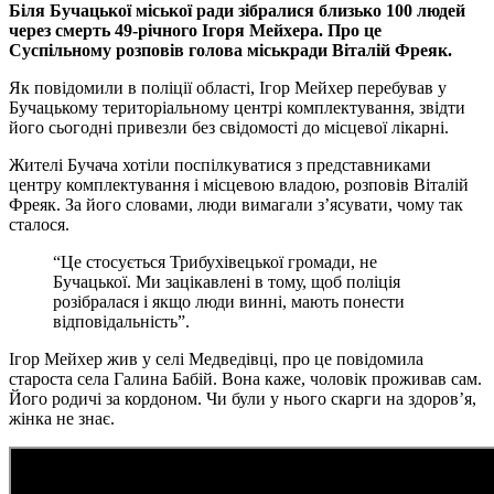
Біля Бучацької міської ради зібралися близько 100 людей
через смерть 49-річного Ігоря Мейхера. Про це
Суспільному розповів голова міськради Віталій Фреяк.
Як повідомили в поліції області, Ігор Мейхер перебував у
Бучацькому територіальному центрі комплектування, звідти
його сьогодні привезли без свідомості до місцевої лікарні.
Жителі Бучача хотіли поспілкуватися з представниками
центру комплектування і місцевою владою, розповів Віталій
Фреяк. За його словами, люди вимагали з’ясувати, чому так
сталося.
“Це стосується Трибухівецької громади, не
Бучацької. Ми зацікавлені в тому, щоб поліція
розібралася і якщо люди винні, мають понести
відповідальність”.
Ігор Мейхер жив у селі Медведівці, про це повідомила
староста села Галина Бабій. Вона каже, чоловік проживав сам.
Його родичі за кордоном. Чи були у нього скарги на здоров’я,
жінка не знає.