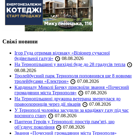
Свіжі новини
Ігор Гуда отримав відзнаку «Візіонер сучасної
будівельної галузі»
08.08.2026
На Тернопільщині у вихідні буде до 28 градусів тепла
08.08.2026
Тролейбусний парк Тернополя поповнився ще 8 новими
тролейбусами «Електрон»
07.08.2026
Кардиналу Миколі Бичку присвоїли звання «Почесний
громадянин міста Тернополя»
07.08.2026
На Тернопільщині дружина ветерана звернулася до
правоохоронців через дії лікарів
07.08.2026
У Тернополі чоловіка засудили за крадіжку газу під час
воєнного стану
07.08.2026
Пантеон Героїв у Тернополі: простір пам’яті, що
об’єднує покоління
07.08.2026
Звання «Почесний громадянин міста Тернополя»