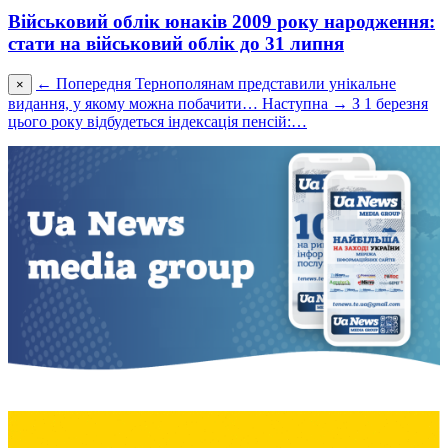
Військовий облік юнаків 2009 року народження:
стати на військовий облік до 31 липня
← Попередня
Тернополянам представили унікальне
×
видання, у якому можна побачити…
Наступна →
З 1 березня
цього року відбудеться індексація пенсій:…