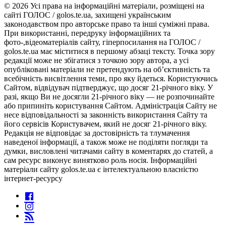
© 2026 Усі права на інформаційні матеріали, розміщені на
сайті ГОЛОС / golos.te.ua, захищені українським
законодавством про авторське право та інші суміжні права.
При використанні, передруку інформаційних та
фото-,відеоматеріалів сайту, гіперпосилання на ГОЛОС /
golos.te.ua має міститися в першому абзаці тексту. Точка зору
редакції може не збігатися з точкою зору автора, а усі
опубліковані матеріали не претендують на об’єктивність та
всебічність висвітлення теми, про яку йдеться. Користуючись
Сайтом, відвідувач підтверджує, що досяг 21-річного віку. У
разі, якщо Ви не досягли 21-річного віку — не розпочинайте
або припиніть користування Сайтом. Адміністрація Сайту не
несе відповідальності за законність використання Сайту та
його сервісів Користувачем, який не досяг 21-річного віку.
Редакція не відповідає за достовірність та тлумачення
наведеної інформації, а також може не поділяти погляди та
думки, висловлені читачами сайту в коментарях до статей, а
сам ресурс виконує винятково роль носія. Інформаційні
матеріали сайту golos.te.ua є інтелектуальною власністю
інтернет-ресурсу