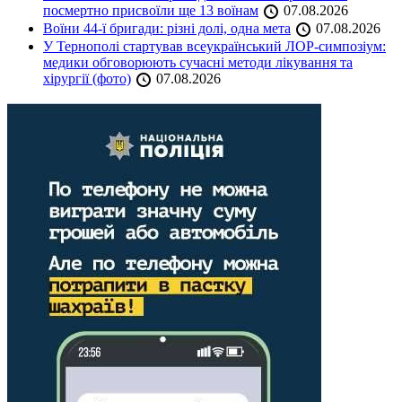
посмертно присвоїли ще 13 воїнам
07.08.2026
Воїни 44-ї бригади: різні долі, одна мета
07.08.2026
У Тернополі стартував всеукраїнський ЛОР-симпозіум:
медики обговорюють сучасні методи лікування та
хірургії (фото)
07.08.2026