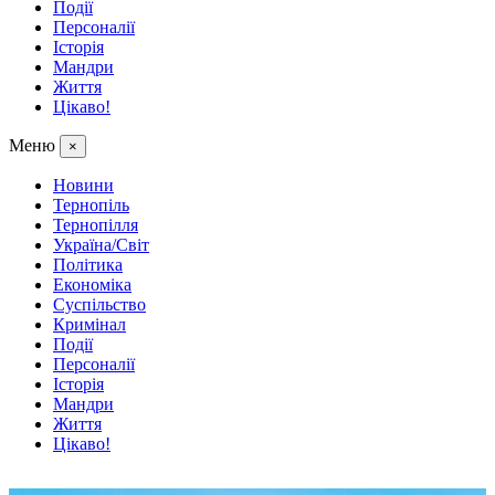
Події
Персоналії
Історія
Мандри
Життя
Цікаво!
Меню
×
Новини
Тернопіль
Тернопілля
Україна/Світ
Політика
Економіка
Суспільство
Кримінал
Події
Персоналії
Історія
Мандри
Життя
Цікаво!