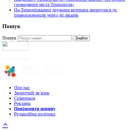
громадянин міста Тернополя»
На Тернопільщині дружина ветерана звернулася до
правоохоронців через дії лікарів
Пошук
Пошук
Знайти
Про нас
Зворотній зв’язок
Співпраця
Реклама
Повідомити новину
Редакційна політика