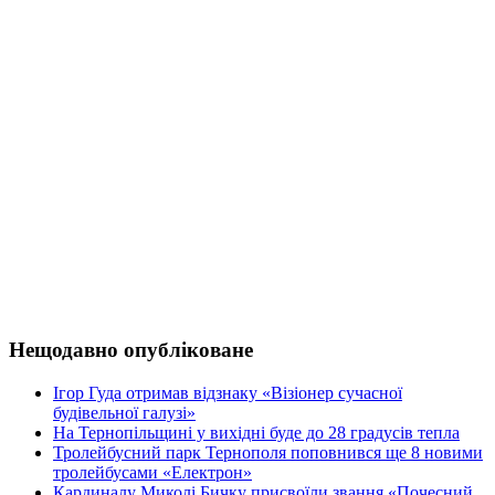
Нещодавно опубліковане
Ігор Гуда отримав відзнаку «Візіонер сучасної
будівельної галузі»
На Тернопільщині у вихідні буде до 28 градусів тепла
Тролейбусний парк Тернополя поповнився ще 8 новими
тролейбусами «Електрон»
Кардиналу Миколі Бичку присвоїли звання «Почесний