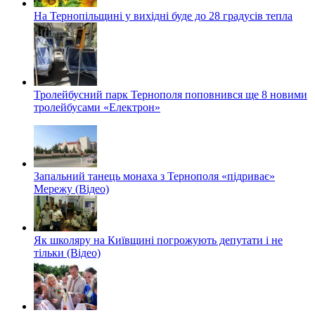
На Тернопільщині у вихідні буде до 28 градусів тепла
Тролейбусний парк Тернополя поповнився ще 8 новими
тролейбусами «Електрон»
Запальний танець монаха з Тернополя «підриває»
Мережу (Відео)
Як школяру на Київщині погрожують депутати і не
тільки (Відео)