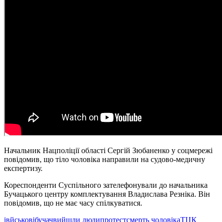
Начальник Нацполіції області Сергій Зюбаненко у соцмережі
повідомив, що тіло чоловіка направили на судово-медичну
експертизу.
Кореспонденти Суспільного зателефонували до начальника
Бучацького центру комплектування Владислава Резніка. Він
повідомив, що не має часу спілкуватися.
івйськові
бучач
вийшли люди
протест
смерть чоловіка
ТЦК