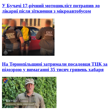
У Бучачі 17-річний мотоцикліст потрапив до
лікарні після зіткнення з мікроавтобусом
На Тернопільщині затримали посадовця ТЦК за
підозрою у вимаганні 35 тисяч гривень хабаря