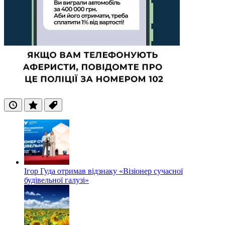
Останні
Популярні
Теги
Ігор Гуда отримав відзнаку «Візіонер сучасної
будівельної галузі»