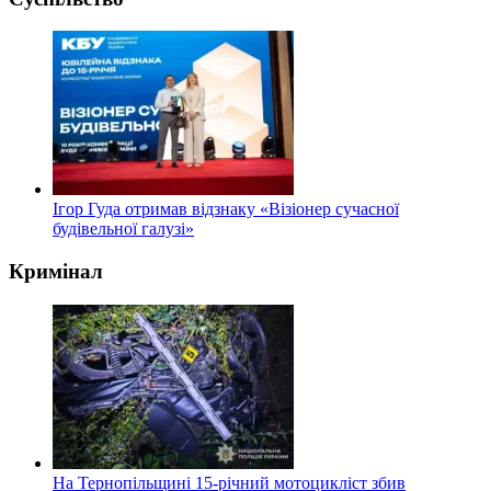
Ігор Гуда отримав відзнаку «Візіонер сучасної
будівельної галузі»
Кримінал
На Тернопільщині 15-річний мотоцикліст збив