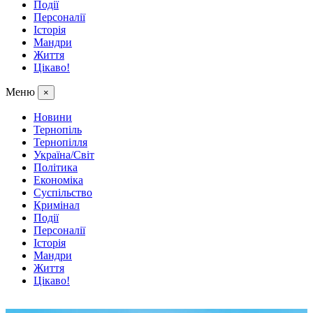
Події
Персоналії
Історія
Мандри
Життя
Цікаво!
Меню
×
Новини
Тернопіль
Тернопілля
Україна/Світ
Політика
Економіка
Суспільство
Кримінал
Події
Персоналії
Історія
Мандри
Життя
Цікаво!