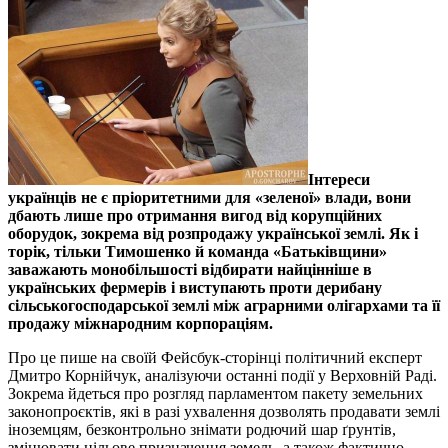
Інтереси
українців не є пріоритетними для «зеленої» влади, вони
дбають лише про отримання вигод від корупційних
оборудок, зокрема від розпродажу української землі. Як і
торік, тільки Тимошенко й команда «Батьківщини»
заважають монобільшості відбирати найцінніше в
українських фермерів і виступають проти дерибану
сільськогосподарської землі між аграрними олігархами та її
продажу міжнародним корпораціям.
Про це пише на своїй Фейсбук-сторінці політичний експерт
Дмитро Корнійчук, аналізуючи останні події у Верховній Раді.
Зокрема йдеться про розгляд парламентом пакету земельних
законопроєктів, які в разі ухвалення дозволять продавати землі
іноземцям, безконтрольно знімати родючий шар ґрунтів,
змінювати цільове призначення земель, а також фактично