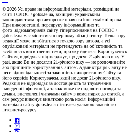
© 2026 Усі права на інформаційні матеріали, розміщені на
сайті ГОЛОС / golos.te.ua, захищені українським
законодавством про авторське право та інші суміжні права.
При використанні, передруку інформаційних та
фото-,відеоматеріалів сайту, гіперпосилання на ГОЛОС /
golos.te.ua має міститися в першому абзаці тексту. Точка зору
редакції може не збігатися з точкою зору автора, а усі
опубліковані матеріали не претендують на об’єктивність та
всебічність висвітлення теми, про яку йдеться. Користуючись
Сайтом, відвідувач підтверджує, що досяг 21-річного віку. У
разі, якщо Ви не досягли 21-річного віку — не розпочинайте
або припиніть користування Сайтом. Адміністрація Сайту не
несе відповідальності за законність використання Сайту та
його сервісів Користувачем, який не досяг 21-річного віку.
Редакція не відповідає за достовірність та тлумачення
наведеної інформації, а також може не поділяти погляди та
думки, висловлені читачами сайту в коментарях до статей, а
сам ресурс виконує винятково роль носія. Інформаційні
матеріали сайту golos.te.ua є інтелектуальною власністю
інтернет-ресурсу