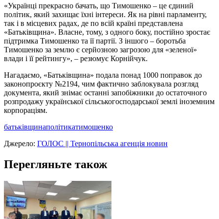
«Українці прекрасно бачать, що Тимошенко – це єдиний
політик, який захищає їхні інтереси. Як на рівні парламенту,
так і в місцевих радах, де по всій країні представлена
«Батьківщина». Власне, тому, з одного боку, постійно зростає
підтримка Тимошенко та її партії. З іншого – боротьба
Тимошенко за землю є серйозною загрозою для «зеленої»
влади і її рейтингу», – резюмує Корнійчук.
Нагадаємо, «Батьківщина» подала понад 1000 поправок до
законопроєкту №2194, чим фактично заблокувала розгляд
документа, який знімає останні запобіжники до остаточного
розпродажу української сільськогосподарської землі іноземним
корпораціям.
батьківщина
політика
тимошенко
Джерело:
ГОЛОС || Тернопільська агенція новин
Перегляньте також