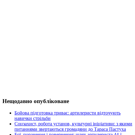
Нещодавно опубліковане
Бойова підготовка триває: артилеристи відточують
навички стрільби
Соцзахист, робота установ, культурні ініціативи: з якими
питаннями звертаються громадяни до Тараса Пастуха
Бої, поранення і повернення: шлях артилериста 44-ї