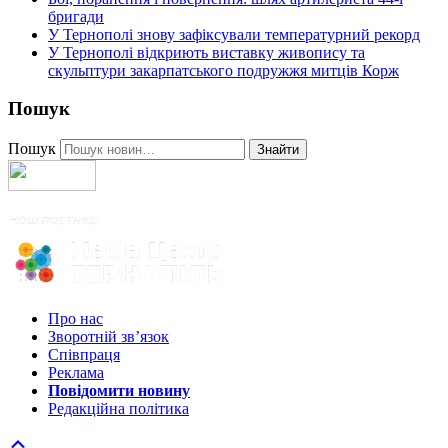
бригади
У Тернополі знову зафіксували температурний рекорд
У Тернополі відкриють виставку живопису та
скульптури закарпатського подружжя митців Корж
Пошук
Пошук
Знайти
Про нас
Зворотній зв’язок
Співпраця
Реклама
Повідомити новину
Редакційна політика