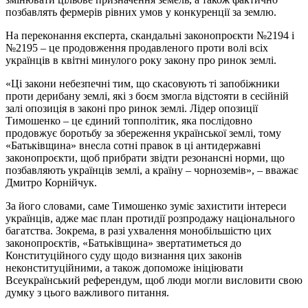
позбавлять фермерів рівних умов у конкуренції за землю.
На переконання експерта, скандальні законопроєкти №2194 і
№2195 – це продовження продавленого проти волі всіх
українців в квітні минулого року закону про ринок землі.
«Ці закони небезпечні тим, що скасовують ті запобіжники
проти дерибану землі, які з боєм змогла відстояти в сесійній
залі опозиція в законі про ринок землі. Лідер опозиції
Тимошенко – це єдиний топполітик, яка послідовно
продовжує боротьбу за збереження української землі, тому
«Батьківщина» внесла сотні правок в ці антидержавні
законопроєкти, щоб прибрати звідти резонансні норми, що
позбавляють українців землі, а країну – чорноземів», – вважає
Дмитро Корнійчук.
За його словами, саме Тимошенко зуміє захистити інтереси
українців, адже має план протидії розпродажу національного
багатства. Зокрема, в разі ухвалення монобільшістю цих
законопроєктів, «Батьківщина» звертатиметься до
Конституційного суду щодо визнання цих законів
неконституційними, а також допоможе ініціювати
Всеукраїнський референдум, щоб люди могли висловити свою
думку з цього важливого питання.