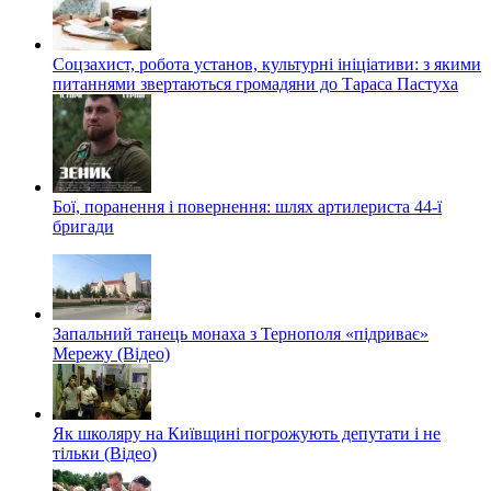
Соцзахист, робота установ, культурні ініціативи: з якими
питаннями звертаються громадяни до Тараса Пастуха
Бої, поранення і повернення: шлях артилериста 44-ї
бригади
Запальний танець монаха з Тернополя «підриває»
Мережу (Відео)
Як школяру на Київщині погрожують депутати і не
тільки (Відео)