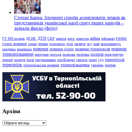
Степан Барна: Злочинні спроби асимілювати лемків як
представників української нації серед інших народів –
зазнали фіаско (фото)
голос
війна
ДТП
ГУ НП поліція
ДСНС
СБУ
аварія
авто
алкоголь
військові
голос новини
зсу
гроші
дитина
допомога
діти
загинув
київ
коронавірус
новини
новини тернополя
новини
новини голос
кримінал
крадіжка
тернопільщини
поліція
патрульні
погода
пожежа
політика
прокуратура
тернопілля
суд
ремонт
розшук
росія
рятувальники
сергій надал
смерть
спорт
тернопіль
тернопільщина
україна
тернопільські новини
чортків
Архіви
Архіви