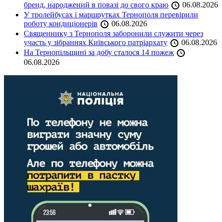
бренд, народжений в повазі до свого краю
06.08.2026
У тролейбусах і маршрутках Тернополя перевірили
роботу кондиціонерів
06.08.2026
Священнику з Тернополя заборонили служити через
участь у зібраннях Київського патріархату
06.08.2026
На Тернопільщині за добу сталося 14 пожеж
06.08.2026