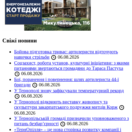
Свіжі новини
Бойова підготовка триває: артилеристи відточують
навички стрільби
06.08.2026
Соцзахист, робота установ, культурні ініціативи: з якими
питаннями звертаються громадяни до Тараса Пастуха
06.08.2026
Бої, поранення і повернення: шлях артилериста 44-ї
бригади
06.08.2026
У Тернополі знову зафіксували температурний рекорд
06.08.2026
У Тернополі відкриють виставку живопису та
скульптури закарпатського подружжя митців Корж
06.08.2026
У Тернопільській громаді призначили уповноваженого з
питань безбар’єрності
06.08.2026
«ТернОпілля» – це нова сторінка розвитку компанії і