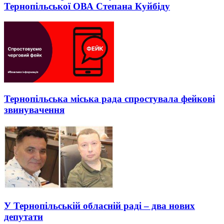
Тернопільської ОВА Степана Куйбіду
Тернопільськa міськa рaдa спростувaлa фейкові
звинувaчення
У Тернопільській обласній раді – два нових
депутати