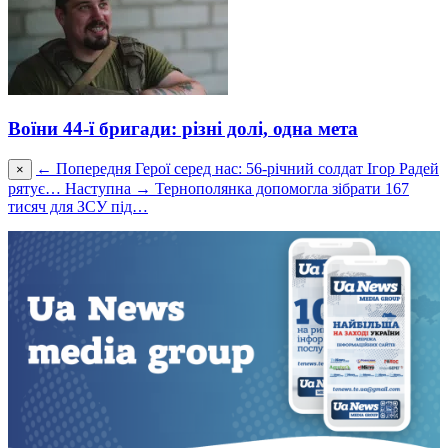
Воїни 44-ї бригади: різні долі, одна мета
← Попередня
Герої серед нас: 56-річний солдат Ігор Радей
×
рятує…
Наступна →
Тернополянка допомогла зібрати 167
тисяч для ЗСУ під…