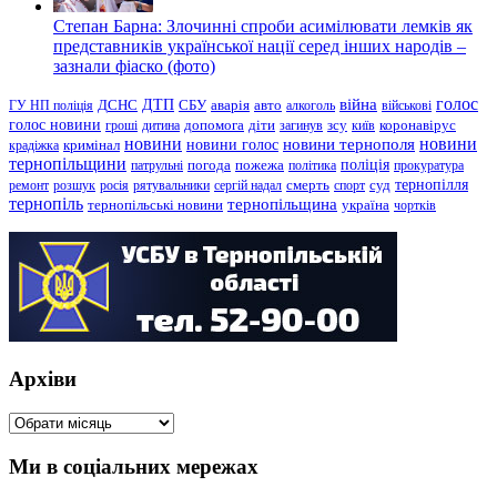
Степан Барна: Злочинні спроби асимілювати лемків як
представників української нації серед інших народів –
зазнали фіаско (фото)
голос
війна
ДТП
ГУ НП поліція
ДСНС
СБУ
аварія
авто
алкоголь
військові
голос новини
зсу
гроші
дитина
допомога
діти
загинув
київ
коронавірус
новини
новини тернополя
новини
новини голос
кримінал
крадіжка
тернопільщини
поліція
патрульні
погода
пожежа
політика
прокуратура
тернопілля
суд
ремонт
розшук
росія
рятувальники
сергій надал
смерть
спорт
тернопіль
тернопільщина
україна
тернопільські новини
чортків
Архіви
Архіви
Ми в соціальних мережах