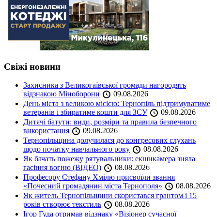
Свіжі новини
Захисника з Великогаївської громади нагородять
відзнакою Міноборони
09.08.2026
День міста з великою місією: Тернопіль підтримуватиме
ветеранів і збиратиме кошти для ЗСУ
09.08.2026
Дитячі батути: види, розміри та правила безпечного
використання
09.08.2026
Тернопільщина долучилася до конгресових слухань
щодо початку навчального року
08.08.2026
Як бачать пожежу рятувальники: екшнкамера зняла
гасіння вогню (ВІДЕО)
08.08.2026
Професору Стефану Хмілю присвоїли звання
«Почесний громадянин міста Тернополя»
08.08.2026
Як житель Тернопільщини скористався грантом і 15
років створює текстиль
08.08.2026
Ігор Гуда отримав відзнаку «Візіонер сучасної