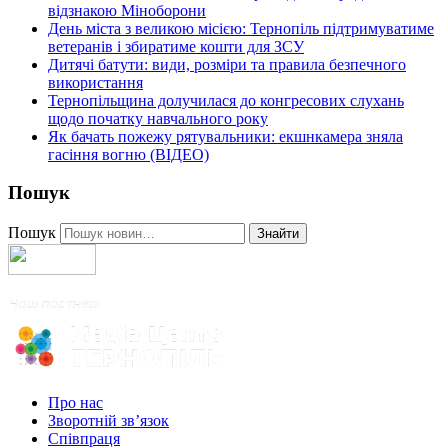
відзнакою Міноборони
День міста з великою місією: Тернопіль підтримуватиме
ветеранів і збиратиме кошти для ЗСУ
Дитячі батути: види, розміри та правила безпечного
використання
Тернопільщина долучилася до конгресових слухань
щодо початку навчального року
Як бачать пожежу рятувальники: екшнкамера зняла
гасіння вогню (ВІДЕО)
Пошук
Пошук
Знайти
Про нас
Зворотній зв’язок
Співпраця