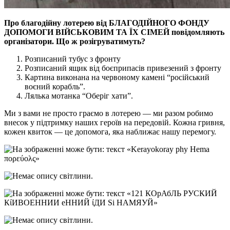
Про благодійну лотерею вiд БЛАГОДIЙНОГО ФОНДУ
ДОПОМОГИ ВIЙСЬКОВИМ ТА ЇХ СIМЕЙ повідомляють
організатори. Що ж розігруватимуть?
Розписаний тубус з фронту
Розписаний ящик вiд боєприпасiв привезений з фронту
Картина виконана на червоному каменi “росiйський
воєний корабль”.
Лялька мотанка “Оберiг хати”.
Ми з вами не просто граємо в лотерею — ми разом робимо
внесок у пiдтримку наших героїв на передовiй. Кожна гривня,
кожен квиток — це допомога, яка наближає нашу перемогу.