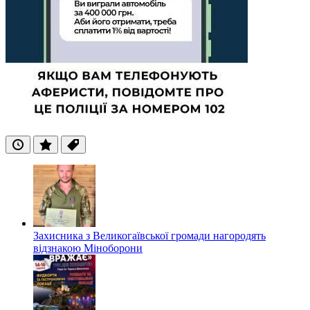
Останні
Популярні
Теги
Захисника з Великогаївської громади нагородять
відзнакою Міноборони