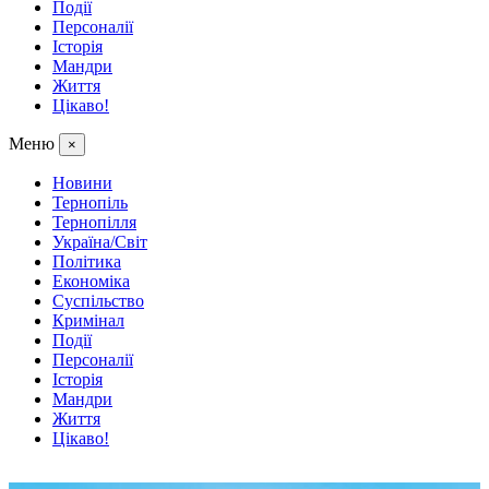
Події
Персоналії
Історія
Мандри
Життя
Цікаво!
Меню
×
Новини
Тернопіль
Тернопілля
Україна/Світ
Політика
Економіка
Суспільство
Кримінал
Події
Персоналії
Історія
Мандри
Життя
Цікаво!