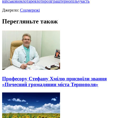
військовим
лотарея
лоти
розіграш
тернопіль
участь
Джерело:
Соцмережі
Перегляньте також
Професору Стефану Хмілю присвоїли звання
«Почесний громадянин міста Тернополя»