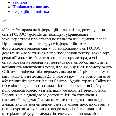
Реклама
Повідомити новину
Редакційна політика
© 2026 Усі права на інформаційні матеріали, розміщені на
сайті ГОЛОС / golos.te.ua, захищені українським
законодавством про авторське право та інші суміжні права.
При використанні, передруку інформаційних та
фото-,відеоматеріалів сайту, гіперпосилання на ГОЛОС /
golos.te.ua має міститися в першому абзаці тексту. Точка зору
редакції може не збігатися з точкою зору автора, а усі
опубліковані матеріали не претендують на об’єктивність та
всебічність висвітлення теми, про яку йдеться. Користуючись
Сайтом, відвідувач підтверджує, що досяг 21-річного віку. У
разі, якщо Ви не досягли 21-річного віку — не розпочинайте
або припиніть користування Сайтом. Адміністрація Сайту не
несе відповідальності за законність використання Сайту та
його сервісів Користувачем, який не досяг 21-річного віку.
Редакція не відповідає за достовірність та тлумачення
наведеної інформації, а також може не поділяти погляди та
думки, висловлені читачами сайту в коментарях до статей, а
сам ресурс виконує винятково роль носія. Інформаційні
матеріали сайту golos.te.ua є інтелектуальною власністю