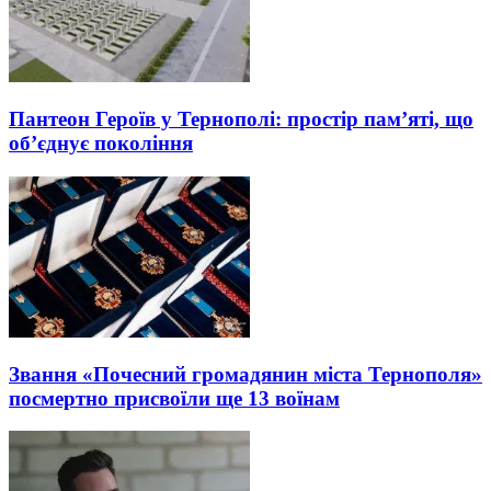
Пантеон Героїв у Тернополі: простір пам’яті, що
об’єднує покоління
Звання «Почесний громадянин міста Тернополя»
посмертно присвоїли ще 13 воїнам