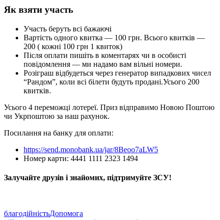
Як взяти участь
Участь беруть всi бажаючi
Вартiсть одного квитка — 100 грн. Всього квиткiв —
200 ( кожнi 100 грн 1 квиток)
Пiсля оплати пишiть в коментарях чи в особистi
повiдомлення — ми надамо вам вiльнi номери.
Розiграш вiдбудеться через генератор випадкових чисел
“Рандом”, коли всi бiлети будуть проданi.Усього 200
квиткiв.
Усього 4 переможцi лотереї. Приз вiдправимо Новою Поштою
чи Укрпоштою за наш рахунок.
Посилання на банку для оплати:
https://send.monobank.ua/jar/8Beoo7aLW5
Номер карти: 4441 1111 2323 1494
Залучайте друзiв i знайомих, пiдтримуйте ЗСУ!
благодійність
Допомога