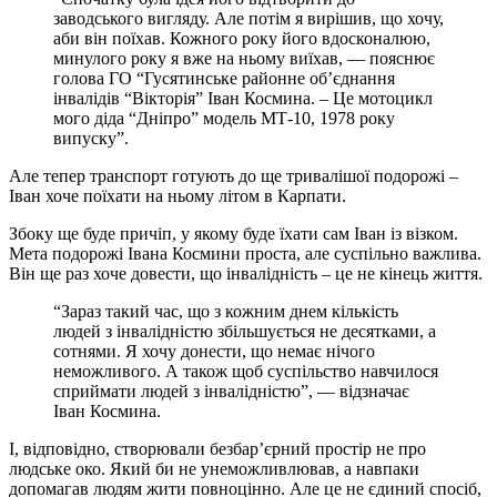
заводського вигляду. Але потiм я вирiшив, що хочу,
аби вiн поїхав. Кожного року його вдосконалюю,
минулого року я вже на ньому виїхав, — пояснює
голова ГО “Гусятинське районне об’єднання
iнвалiдiв “Вiкторiя” Iван Космина. – Це мотоцикл
мого дiда “Днiпро” модель МТ-10, 1978 року
випуску”.
Але тепер транспорт готують до ще тривалiшої подорожi –
Iван хоче поїхати на ньому лiтом в Карпати.
Збоку ще буде причiп, у якому буде їхати сам Iван iз вiзком.
Мета подорожi Iвана Космини проста, але суспiльно важлива.
Вiн ще раз хоче довести, що iнвалiднiсть – це не кiнець життя.
“Зараз такий час, що з кожним днем кiлькiсть
людей з iнвалiднiстю збiльшується не десятками, а
сотнями. Я хочу донести, що немає нiчого
неможливого. А також щоб суспiльство навчилося
сприймати людей з iнвалiднiстю”, — вiдзначає
Iван Космина.
I, вiдповiдно, створювали безбар’єрний простiр не про
людське око. Який би не унеможливлював, а навпаки
допомагав людям жити повноцiнно. Але це не єдиний спосiб,