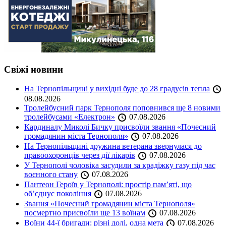
Свіжі новини
На Тернопільщині у вихідні буде до 28 градусів тепла
08.08.2026
Тролейбусний парк Тернополя поповнився ще 8 новими
тролейбусами «Електрон»
07.08.2026
Кардиналу Миколі Бичку присвоїли звання «Почесний
громадянин міста Тернополя»
07.08.2026
На Тернопільщині дружина ветерана звернулася до
правоохоронців через дії лікарів
07.08.2026
У Тернополі чоловіка засудили за крадіжку газу під час
воєнного стану
07.08.2026
Пантеон Героїв у Тернополі: простір пам’яті, що
об’єднує покоління
07.08.2026
Звання «Почесний громадянин міста Тернополя»
посмертно присвоїли ще 13 воїнам
07.08.2026
Воїни 44-ї бригади: різні долі, одна мета
07.08.2026