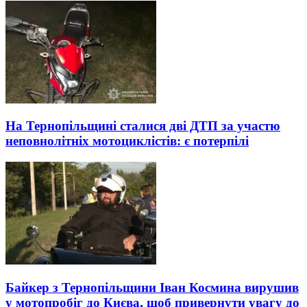
На Тернопільщині сталися дві ДТП за участю
неповнолітніх мотоциклістів: є потерпілі
Байкер з Тернопільщини Іван Космина вирушив
у мотопробіг до Києва, щоб привернути увагу до