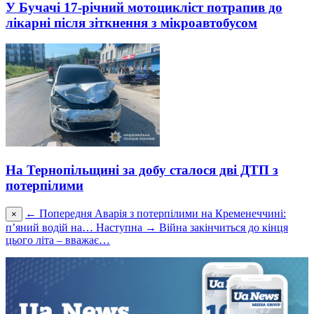
У Бучачі 17-річний мотоцикліст потрапив до
лікарні після зіткнення з мікроавтобусом
На Тернопільщині за добу сталося дві ДТП з
потерпілими
← Попередня
Аварія з потерпілими на Кременеччині:
×
п’яний водій на…
Наступна →
Війна закінчиться до кінця
цього літа – вважає…