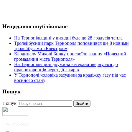
Нещодавно опубліковане
На Тернопільщині у вихідні буде до 28 градусів тепла
Тролейбусний парк Тернополя поповнився ще 8 новими
тролейбусами «Електрон»
Кардиналу Миколі Бичку присвоїли звання «Почесний
громадянин міста Тернополя»
На Тернопільщині дружина ветерана звернулася до
правоохоронців через дії лікарів
У Тернополі чоловіка засудили за крадіжку газу під час
воєнного стану
Пошук
Пошук
Знайти