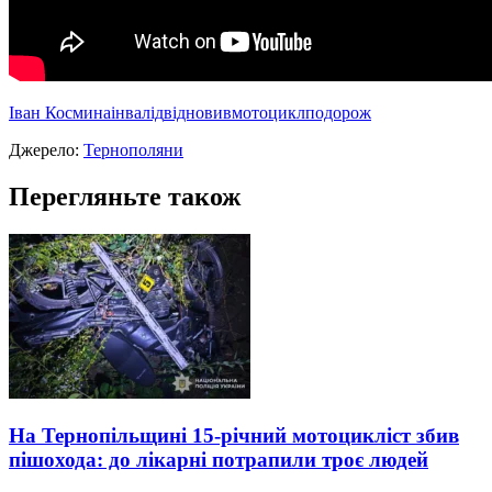
Iван Космина
інвалід
відновив
мотоцикл
подорож
Джерело:
Тернополяни
Перегляньте також
На Тернопільщині 15-річний мотоцикліст збив
пішохода: до лікарні потрапили троє людей