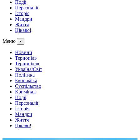
Події
Персоналії
Історія
Мандри
Життя
Цікаво!
Меню
×
Новини
Тернопіль
Тернопілля
Україна/Світ
Політика
Економіка
Суспільство
Кримінал
Події
Персоналії
Історія
Мандри
Життя
Цікаво!