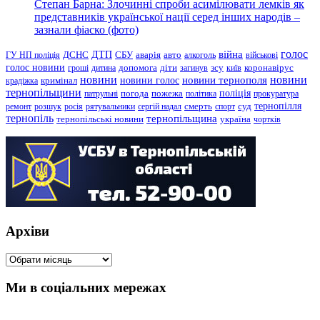
Степан Барна: Злочинні спроби асимілювати лемків як
представників української нації серед інших народів –
зазнали фіаско (фото)
голос
війна
ДТП
ГУ НП поліція
ДСНС
СБУ
аварія
авто
алкоголь
військові
голос новини
зсу
гроші
дитина
допомога
діти
загинув
київ
коронавірус
новини
новини тернополя
новини
новини голос
кримінал
крадіжка
тернопільщини
поліція
патрульні
погода
пожежа
політика
прокуратура
тернопілля
суд
ремонт
розшук
росія
рятувальники
сергій надал
смерть
спорт
тернопіль
тернопільщина
україна
тернопільські новини
чортків
Архіви
Архіви
Ми в соціальних мережах