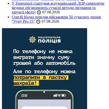
У Тернополі стартував всеукраїнський ЛОР-симпозіум:
медики обговорюють сучасні методи лікування та
хірургії (фото)
07.08.2026
Сергій Надал передав військовим 50 сучасних дронів
“Vyriy Pro 15”
07.08.2026