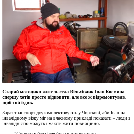
Старий мотоцикл житель села Вiльхiвчик Iван Космина
спершу хотiв просто вiдновити, але все ж вiдремонтував,
щоб той їздив.
Зараз транспорт доукомплектовують у Чортковi, аби Iван на
iнвалiдному вiзку мiг на власному прикладi показати – люди з
iнвалiднiстю можуть i мають жити повноцiнно.
“Спочатку була iдея його вiдтворити до