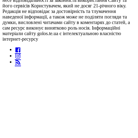
несе відповідальності за законність використання Сайту та
його сервісів Користувачем, який не досяг 21-річного віку.
Редакція не відповідає за достовірність та тлумачення
наведеної інформації, а також може не поділяти погляди та
думки, висловлені читачами сайту в коментарях до статей, а
сам ресурс виконує винятково роль носія. Інформаційні
матеріали сайту golos.te.ua є інтелектуальною власністю
інтернет-ресурсу