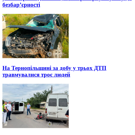
безбар’єрності
На Тернопільщині за добу у трьох ДТП
травмувалися троє людей