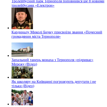
Тролейбусний парк Тернополя поповнився ще 8 новими
тролейбусами «Електрон»
Кардиналу Миколі Бичку присвоїли звання «Почесний
громадянин міста Тернополя»
Запальний танець монаха з Тернополя «підриває»
Мережу (Відео)
Як школяру на Київщині погрожують депутати і не
тільки (Відео)