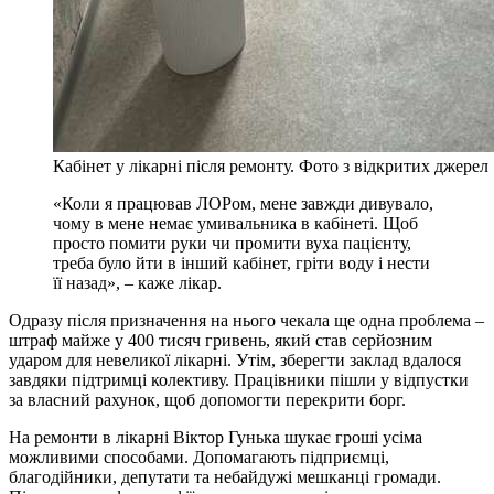
Кабінет у лікарні після ремонту. Фото з відкритих джерел
«Коли я працював ЛОРом, мене завжди дивувало,
чому в мене немає умивальника в кабінеті. Щоб
просто помити руки чи промити вуха пацієнту,
треба було йти в інший кабінет, гріти воду і нести
її назад», – каже лікар.
Одразу після призначення на нього чекала ще одна проблема –
штраф майже у 400 тисяч гривень, який став серйозним
ударом для невеликої лікарні. Утім, зберегти заклад вдалося
завдяки підтримці колективу. Працівники пішли у відпустки
за власний рахунок, щоб допомогти перекрити борг.
На ремонти в лікарні Віктор Гунька шукає гроші усіма
можливими способами. Допомагають підприємці,
благодійники, депутати та небайдужі мешканці громади.