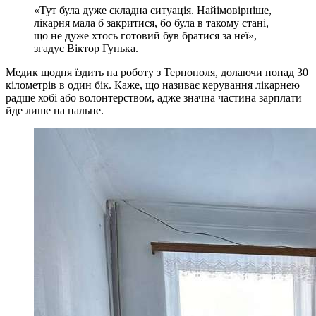
«Тут була дуже складна ситуація. Найімовірніше,
лікарня мала б закритися, бо була в такому стані,
що не дуже хтось готовий був братися за неї», –
згадує Віктор Гунька.
Медик щодня їздить на роботу з Тернополя, долаючи понад 30
кілометрів в один бік. Каже, що називає керування лікарнею
радше хобі або волонтерством, адже значна частина зарплати
йде лише на пальне.