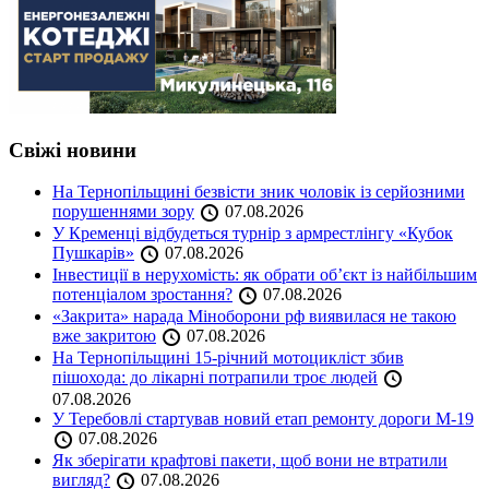
Свіжі новини
На Тернопільщині безвісти зник чоловік із серйозними
порушеннями зору
07.08.2026
У Кременці відбудеться турнір з армрестлінгу «Кубок
Пушкарів»
07.08.2026
Інвестиції в нерухомість: як обрати об’єкт із найбільшим
потенціалом зростання?
07.08.2026
«Закрита» нарада Міноборони рф виявилася не такою
вже закритою
07.08.2026
На Тернопільщині 15-річний мотоцикліст збив
пішохода: до лікарні потрапили троє людей
07.08.2026
У Теребовлі стартував новий етап ремонту дороги М-19
07.08.2026
Як зберігати крафтові пакети, щоб вони не втратили
вигляд?
07.08.2026