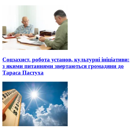
Соцзахист, робота установ, культурні ініціативи:
з якими питаннями звертаються громадяни до
Тараса Пастуха