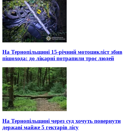
На Тернопільщині 15-річний мотоцикліст збив
пішохода: до лікарні потрапили троє людей
На Тернопільщині через суд хочуть повернути
державі майже 5 гектарів лісу