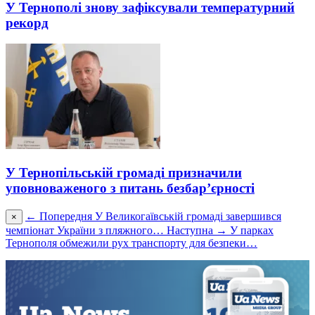
У Тернополі знову зафіксували температурний
рекорд
У Тернопільській громаді призначили
уповноваженого з питань безбар’єрності
← Попередня
У Великогаївській громаді завершився
×
чемпіонат України з пляжного…
Наступна →
У парках
Тернополя обмежили рух транспорту для безпеки…