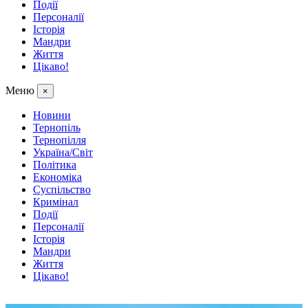
Події
Персоналії
Історія
Мандри
Життя
Цікаво!
Меню
×
Новини
Тернопіль
Тернопілля
Україна/Світ
Політика
Економіка
Суспільство
Кримінал
Події
Персоналії
Історія
Мандри
Життя
Цікаво!