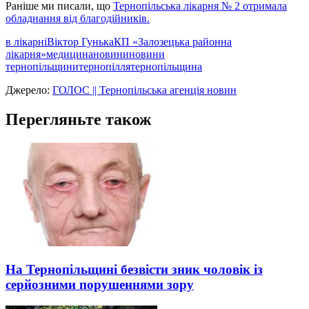
Раніше ми писали, що
Тернопільська лікарня № 2 отримала
обладнання від благодійників.
в лікарні
Віктор Гунька
КП «Залозецька районна
лікарня»
медицина
новини
новини
тернопільщини
тернопілля
тернопільщина
Джерело:
ГОЛОС || Тернопільська агенція новин
Перегляньте також
На Тернопільщині безвісти зник чоловік із
серйозними порушеннями зору