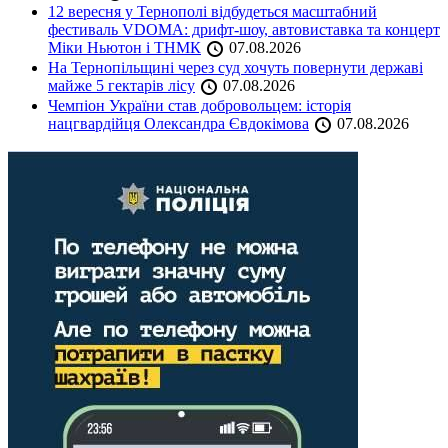
12 вересня у Тернополі відбудеться масштабний
фестиваль VDOMA: дрифт-шоу, автовиставка та концерт
Міки Ньютон і ТНМК
07.08.2026
На Тернопільщині через суд хочуть повернути державі
майже 5 гектарів лісу
07.08.2026
Чемпіон України став добровольцем: історія
нацгвардійця Олександра Євдокімова
07.08.2026