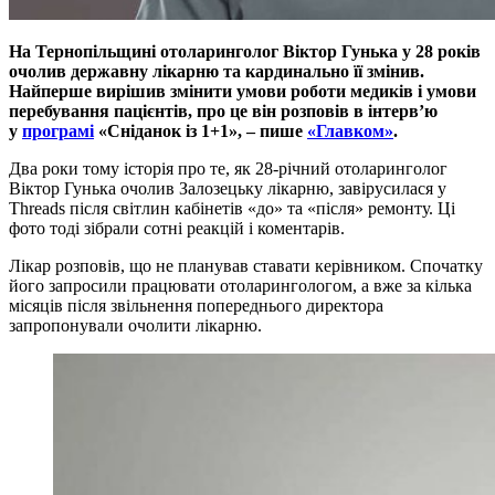
На Тернопільщині отоларинголог Віктор Гунька у 28 років
очолив державну лікарню та кардинально її змінив.
Найперше вирішив змінити умови роботи медиків і умови
перебування пацієнтів
, про це він розповів в інтерв’ю
у
програмі
«Сніданок із 1+1», – пише
«Главком»
.
Два роки тому історія про те, як 28-річний отоларинголог
Віктор Гунька очолив Залозецьку лікарню, завірусилася у
Threads після світлин кабінетів «до» та «після» ремонту. Ці
фото тоді зібрали сотні реакцій і коментарів.
Лікар розповів, що не планував ставати керівником. Спочатку
його запросили працювати отоларингологом, а вже за кілька
місяців після звільнення попереднього директора
запропонували очолити лікарню.