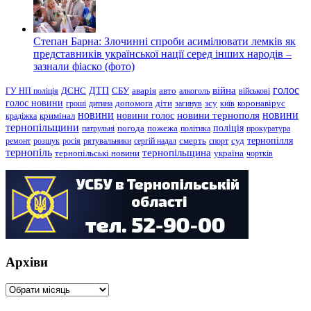
Степан Барна: Злочинні спроби асимілювати лемків як
представників української нації серед інших народів –
зазнали фіаско (фото)
голос
війна
ДТП
ГУ НП поліція
ДСНС
СБУ
аварія
авто
алкоголь
військові
голос новини
зсу
гроші
дитина
допомога
діти
загинув
київ
коронавірус
новини
новини тернополя
новини
новини голос
кримінал
крадіжка
тернопільщини
поліція
патрульні
погода
пожежа
політика
прокуратура
тернопілля
суд
ремонт
розшук
росія
рятувальники
сергій надал
смерть
спорт
тернопіль
тернопільщина
україна
тернопільські новини
чортків
Архіви
Архіви