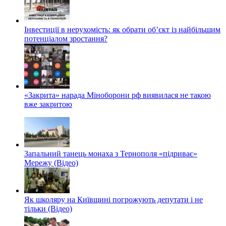
Інвестиції в нерухомість: як обрати об’єкт із найбільшим
потенціалом зростання?
«Закрита» нарада Міноборони рф виявилася не такою
вже закритою
Запальний танець монаха з Тернополя «підриває»
Мережу (Відео)
Як школяру на Київщині погрожують депутати і не
тільки (Відео)