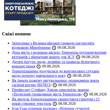
Свіжі новини
Захисника з Великогаївської громади нагородять
відзнакою Міноборони
09.08.2026
День міста з великою місією: Тернопіль підтримуватиме
ветеранів і збиратиме кошти для ЗСУ
09.08.2026
Дитячі батути: види, розміри та правила безпечного
використання
09.08.2026
Тернопільщина долучилася до конгресових слухань
щодо початку навчального року
08.08.2026
Як бачать пожежу рятувальники: екшнкамера зняла
гасіння вогню (ВІДЕО)
08.08.2026
Професору Стефану Хмілю присвоїли звання
«Почесний громадянин міста Тернополя»
08.08.2026
Як житель Тернопільщини скористався грантом і 15
років створює текстиль
08.08.2026
Ігор Гуда отримав відзнаку «Візіонер сучасної