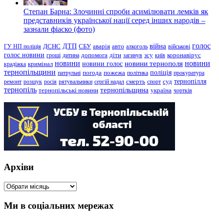
Степан Барна: Злочинні спроби асимілювати лемків як
представників української нації серед інших народів –
зазнали фіаско (фото)
голос
війна
ДТП
ГУ НП поліція
ДСНС
СБУ
аварія
авто
алкоголь
військові
голос новини
зсу
гроші
дитина
допомога
діти
загинув
київ
коронавірус
новини
новини тернополя
новини
новини голос
кримінал
крадіжка
тернопільщини
поліція
патрульні
погода
пожежа
політика
прокуратура
тернопілля
суд
ремонт
розшук
росія
рятувальники
сергій надал
смерть
спорт
тернопіль
тернопільщина
україна
тернопільські новини
чортків
Архіви
Архіви
Ми в соціальних мережах