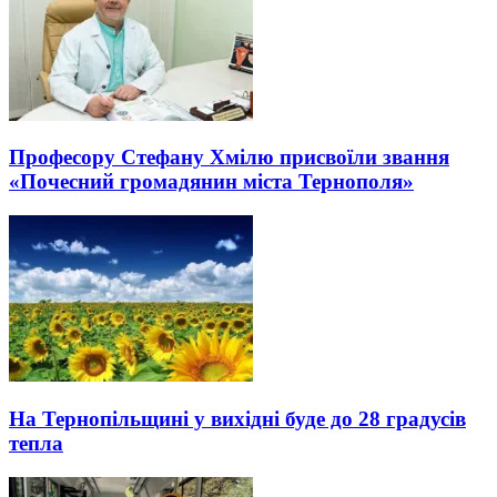
Професору Стефану Хмілю присвоїли звання
«Почесний громадянин міста Тернополя»
На Тернопільщині у вихідні буде до 28 градусів
тепла