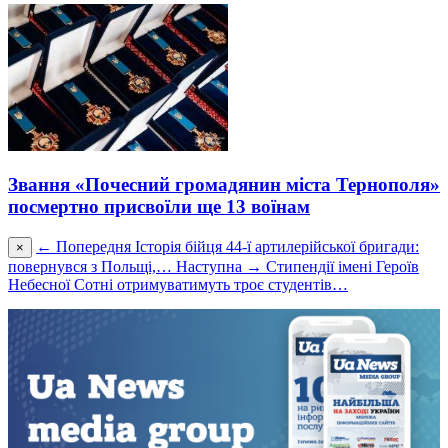
Звання «Почесний громадянин міста Тернополя»
посмертно присвоїли ще 13 воїнам
← Попередня
Історія бійця 44-ї артилерійської бригади:
×
повернувся з Польщі,…
Наступна →
Стипендії імені Героїв
Небесної Сотні отримуватимуть троє студентів…