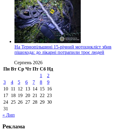
На Тернопільщині 15-річний мотоцикліст збив
пішохода: до лікарні потрапили троє людей
Серпень 2026
Пн
Вт
Ср
Чт
Пт
Сб
Нд
1
2
3
4
5
6
7
8
9
10
11
12
13
14
15
16
17
18
19
20
21
22
23
24
25
26
27
28
29
30
31
« Лип
Реклама