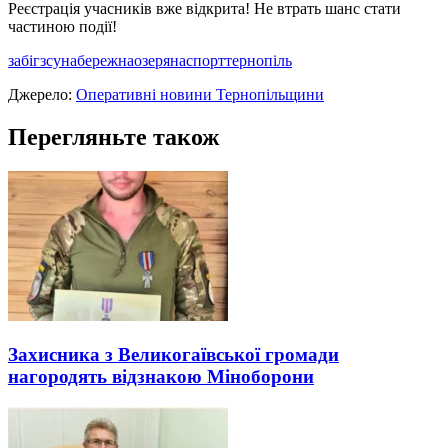
Реєстрація учасників вже відкрита! Не втрать шанс стати
частиною події!
забіг
зсу
набережна
озеряна
спорт
тернопіль
Джерело:
Оперативні новини Тернопільщини
Перегляньте також
Захисника з Великогаївської громади
нагородять відзнакою Міноборони