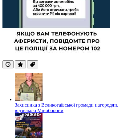
Останні
Популярні
Теги
Захисника з Великогаївської громади нагородять
відзнакою Міноборони