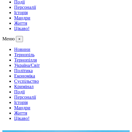
Події
Персоналії
Історія
Мандри
Життя
Цікаво!
Меню
×
Новини
Тернопіль
Тернопілля
Україна/Світ
Політика
Економіка
Суспільство
Кримінал
Події
Персоналії
Історія
Мандри
Життя
Цікаво!