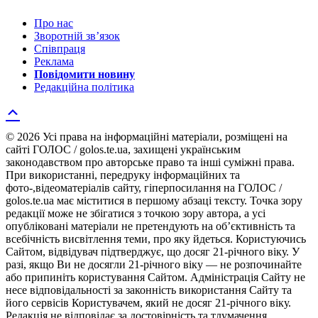
Про нас
Зворотній зв’язок
Співпраця
Реклама
Повідомити новину
Редакційна політика
© 2026 Усі права на інформаційні матеріали, розміщені на
сайті ГОЛОС / golos.te.ua, захищені українським
законодавством про авторське право та інші суміжні права.
При використанні, передруку інформаційних та
фото-,відеоматеріалів сайту, гіперпосилання на ГОЛОС /
golos.te.ua має міститися в першому абзаці тексту. Точка зору
редакції може не збігатися з точкою зору автора, а усі
опубліковані матеріали не претендують на об’єктивність та
всебічність висвітлення теми, про яку йдеться. Користуючись
Сайтом, відвідувач підтверджує, що досяг 21-річного віку. У
разі, якщо Ви не досягли 21-річного віку — не розпочинайте
або припиніть користування Сайтом. Адміністрація Сайту не
несе відповідальності за законність використання Сайту та
його сервісів Користувачем, який не досяг 21-річного віку.
Редакція не відповідає за достовірність та тлумачення