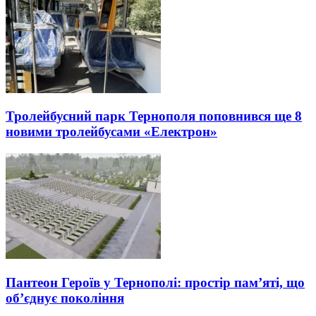
Тролейбусний парк Тернополя поповнився ще 8
новими тролейбусами «Електрон»
Пантеон Героїв у Тернополі: простір пам’яті, що
об’єднує покоління